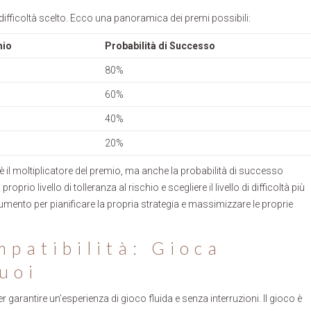
di difficoltà scelto. Ecco una panoramica dei premi possibili:
mio
Probabilità di Successo
80%
60%
40%
20%
re è il moltiplicatore del premio, ma anche la probabilità di successo
prio livello di tolleranza al rischio e scegliere il livello di difficoltà più
trumento per pianificare la propria strategia e massimizzare le proprie
mpatibilità: Gioca
uoi
 garantire un’esperienza di gioco fluida e senza interruzioni. Il gioco è