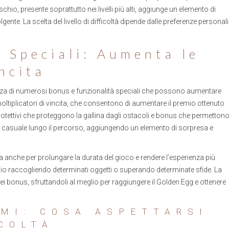
io, presente soprattutto nei livelli più alti, aggiunge un elemento di
nte. La scelta del livello di difficoltà dipende dalle preferenze personali
 Speciali: Aumenta le
ncita
nza di numerosi bonus e funzionalità speciali che possono aumentare
 moltiplicatori di vincita, che consentono di aumentare il premio ottenuto
ettivi che proteggono la gallina dagli ostacoli e bonus che permetton
odo casuale lungo il percorso, aggiungendo un elemento di sorpresa e
anche per prolungare la durata del gioco e rendere l’esperienza più
pio raccogliendo determinati oggetti o superando determinate sfide. La
ei bonus, sfruttandoli al meglio per raggiungere il Golden Egg e ottenere
EMI: COSA ASPETTARSI
ICOLTÀ