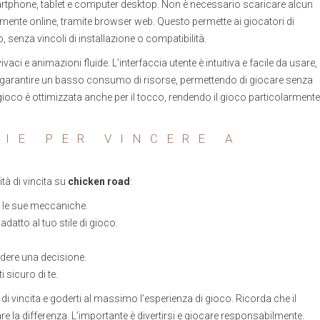
artphone, tablet e computer desktop. Non è necessario scaricare alcun
tamente online, tramite browser web. Questo permette ai giocatori di
senza vincoli di installazione o compatibilità.
aci e animazioni fluide. L’interfaccia utente è intuitiva e facile da usare,
er garantire un basso consumo di risorse, permettendo di giocare senza
gioco è ottimizzata anche per il tocco, rendendo il gioco particolarmente
GIE PER VINCERE A
tà di vincita su
chicken road
:
o e le sue meccaniche.
 adatto al tuo stile di gioco.
ndere una decisione.
 sicuro di te.
di vincita e goderti al massimo l’esperienza di gioco. Ricorda che il
e la differenza. L’importante è divertirsi e giocare responsabilmente.