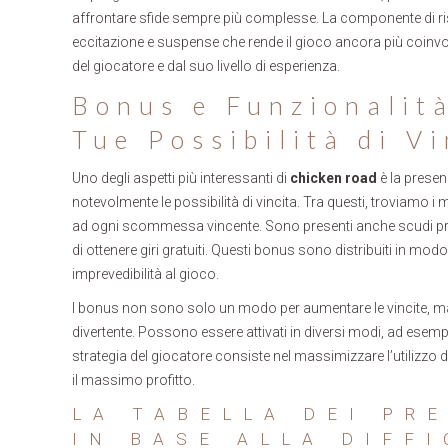
affrontare sfide sempre più complesse. La componente di risch
eccitazione e suspense che rende il gioco ancora più coinvolge
del giocatore e dal suo livello di esperienza.
Bonus e Funzionalità
Tue Possibilità di Vi
Uno degli aspetti più interessanti di
chicken road
è la prese
notevolmente le possibilità di vincita. Tra questi, troviamo i
ad ogni scommessa vincente. Sono presenti anche scudi prot
di ottenere giri gratuiti. Questi bonus sono distribuiti in m
imprevedibilità al gioco.
I bonus non sono solo un modo per aumentare le vincite, ma 
divertente. Possono essere attivati in diversi modi, ad esem
strategia del giocatore consiste nel massimizzare l’utilizzo d
il massimo profitto.
LA TABELLA DEI PR
IN BASE ALLA DIFF