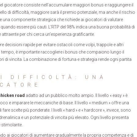
del giocatore consiste nell’accumulare maggiori bonus e raggiungere il
vello di difficoltà, maggiore sarà il premio potenziale, ma anche il rischio
una componente strategica che richiede ai giocatori di valutare
 quando essere più cauti. L’RTP del 98% indica una buona probabilità di
ttraente per chi cerca un’esperienza gratificante.
e decisioni rapide per evitare ostacoli come volpi, trappole e altri
so tempo, è importante raccogliere i bonus che compaiono lungo il
i di vincita. La combinazione di fortuna e strategia rende ogni partita
DI DIFFICOLTÀ: UNA
OCATORE
chicken road
adatto ad un pubblico molto ampio. Il livello « easy » è
gioco e imparare le meccaniche di base. Il livello « medium » offre una
are scelte più ponderate. I livelli « hard » e « hardcore », invece, sono
renalinica e un potenziale di vincita più elevato. Ogni livello presenta
 stimolante.
ettendo ai giocatori di aumentare gradualmente la propria competenza e di