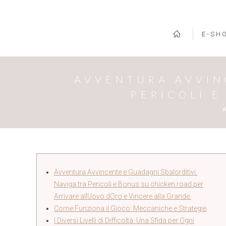
E-SH
AVVENTURA AVVIN
PERICOLI E
V
A
Avventura Avvincente e Guadagni Sbalorditivi:
Naviga tra Pericoli e Bonus su chicken road per
Arrivare allUovo dOro e Vincere alla Grande.
Come Funziona il Gioco: Meccaniche e Strategie
I Diversi Livelli di Difficoltà: Una Sfida per Ogni