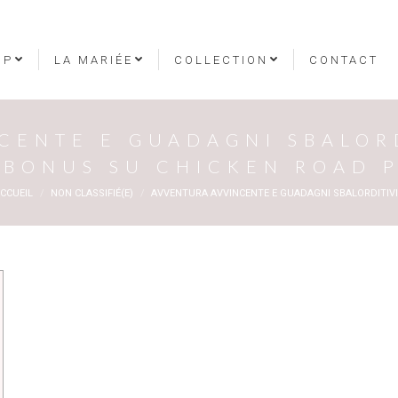
OP
LA MARIÉE
COLLECTION
CONTACT
CENTE E GUADAGNI SBALORD
 BONUS SU CHICKEN ROAD 
ous êtes ici :
CCUEIL
NON CLASSIFIÉ(E)
AVVENTURA AVVINCENTE E GUADAGNI SBALORDITIV