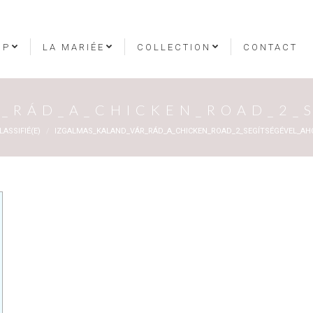
OP
LA MARIÉE
COLLECTION
CONTACT
_RÁD_A_CHICKEN_ROAD_2_S
ASSIFIÉ(E)
IZGALMAS_KALAND_VÁR_RÁD_A_CHICKEN_ROAD_2_SEGÍTSÉGÉVEL_AH