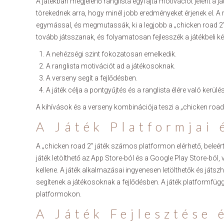
A játékban megjelenő ranglista egyfajta motivációt jelent a 
törekednek arra, hogy minél jobb eredményeket érjenek el. A
egymással, és megmutassák, ki a legjobb a „chicken road 2”
tovább játsszanak, és folyamatosan fejlesszék a játékbeli k
A nehézségi szint fokozatosan emelkedik.
A ranglista motivációt ad a játékosoknak.
A verseny segít a fejlődésben.
A játék célja a pontgyűjtés és a ranglista élére való kerülés
A kihívások és a verseny kombinációja teszi a „chicken road 
A Játék Platformjai 
A „chicken road 2” játék számos platformon elérhető, beleé
játék letölthető az App Store-ból és a Google Play Store-ból,
kellene. A játék alkalmazásai ingyenesen letölthetők és játsz
segítenek a játékosoknak a fejlődésben. A játék platformfüggő
platformokon.
A Játék Fejlesztése 