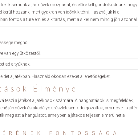
l kell kísérnünk a járművek mozgását, és előre kell gondolkodnunk, hogy
 kerül hozzánk, mert gyakran van időnk kitérni. Használjuk ki a
ban fontos a türelem és a kitartás, mert a siker nem mindig jön azonnal.
bessége megnő.
ve van egy ütközéstől.
ket ad a tyúknak.
eidet a játékban. Használd okosan ezeket a lehetőségeket!
tások Élménye
óvá teszi a játékot a játékosok számára. A hanghatások is megfelelőek,
enő járművek és akadályok részletesen kidolgozottak, ami növeli a játék
tik meg azt a hangulatot, amelyben a játékos teljesen elmerülhet a
TÉRÉNEK FONTOSSÁGA