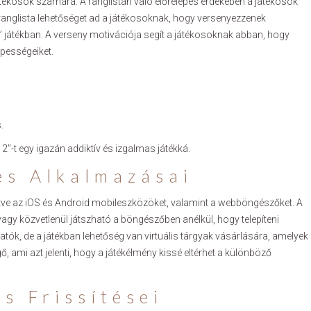
játékosok számára. A ranglistán való előrelépés érdekében a játékosok
 ranglista lehetőséget ad a játékosoknak, hogy versenyezzenek
 játékban. A verseny motivációja segít a játékosoknak abban, hogy
épességeiket.
.
2”-t egy igazán addiktív és izgalmas játékká.
és Alkalmazásai
rtve az iOS és Android mobileszközöket, valamint a webböngészőket. A
 vagy közvetlenül játszható a böngészőben anélkül, hogy telepíteni
hatók, de a játékban lehetőség van virtuális tárgyak vásárlására, amelyek
, ami azt jelenti, hogy a játékélmény kissé eltérhet a különböző
és Frissítései