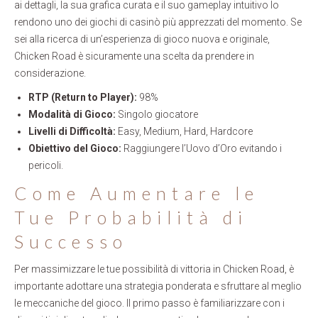
ai dettagli, la sua grafica curata e il suo gameplay intuitivo lo
rendono uno dei giochi di casinò più apprezzati del momento. Se
sei alla ricerca di un’esperienza di gioco nuova e originale,
Chicken Road è sicuramente una scelta da prendere in
considerazione.
RTP (Return to Player):
98%
Modalità di Gioco:
Singolo giocatore
Livelli di Difficoltà:
Easy, Medium, Hard, Hardcore
Obiettivo del Gioco:
Raggiungere l’Uovo d’Oro evitando i
pericoli.
Come Aumentare le
Tue Probabilità di
Successo
Per massimizzare le tue possibilità di vittoria in Chicken Road, è
importante adottare una strategia ponderata e sfruttare al meglio
le meccaniche del gioco. Il primo passo è familiarizzare con i