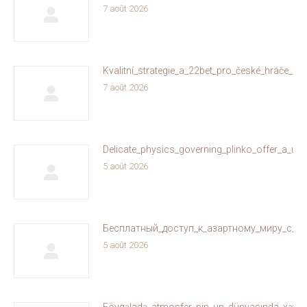
7 août 2026
Kvalitní_strategie_a_22bet_pro_české_hráče_on
7 août 2026
Delicate_physics_governing_plinko_offer_a_un
5 août 2026
Бесплатный_доступ_к_азартному_миру_с_ol
5 août 2026