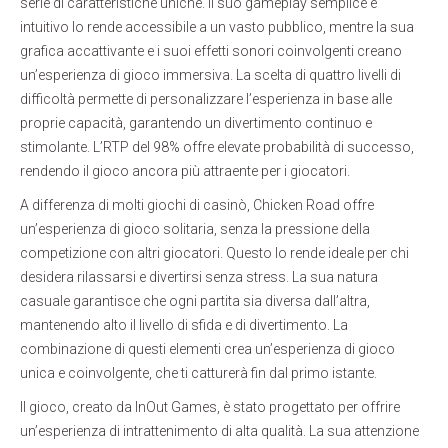
serie di caratteristiche uniche. Il suo gameplay semplice e
intuitivo lo rende accessibile a un vasto pubblico, mentre la sua
grafica accattivante e i suoi effetti sonori coinvolgenti creano
un’esperienza di gioco immersiva. La scelta di quattro livelli di
difficoltà permette di personalizzare l’esperienza in base alle
proprie capacità, garantendo un divertimento continuo e
stimolante. L’RTP del 98% offre elevate probabilità di successo,
rendendo il gioco ancora più attraente per i giocatori.
A differenza di molti giochi di casinò, Chicken Road offre
un’esperienza di gioco solitaria, senza la pressione della
competizione con altri giocatori. Questo lo rende ideale per chi
desidera rilassarsi e divertirsi senza stress. La sua natura
casuale garantisce che ogni partita sia diversa dall’altra,
mantenendo alto il livello di sfida e di divertimento. La
combinazione di questi elementi crea un’esperienza di gioco
unica e coinvolgente, che ti catturerà fin dal primo istante.
Il gioco, creato da InOut Games, è stato progettato per offrire
un’esperienza di intrattenimento di alta qualità. La sua attenzione