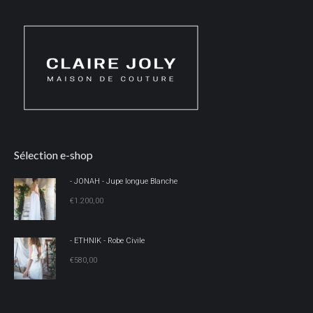
Sélection e-shop
- JONAH - Jupe longue Blanche
€
1.200,00
- ETHNIK - Robe Civile
€
580,00