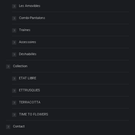
Les Amovibles
Combi-Pantalons
Traînes
Accessoires
Déshabillés
Collection
ETAT LIBRE
ETTRUSQUES
TERRACOTTA
TIME TO FLOWERS
Contact