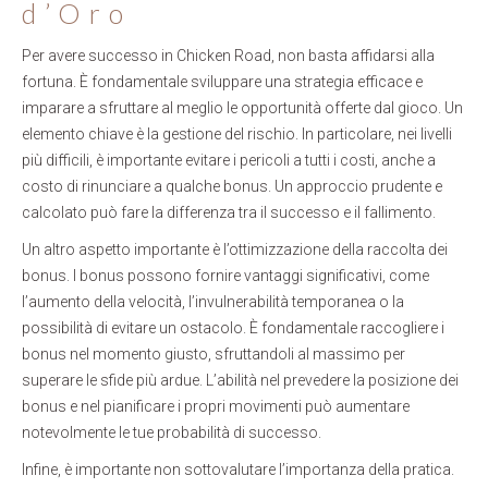
d’Oro
Per avere successo in Chicken Road, non basta affidarsi alla
fortuna. È fondamentale sviluppare una strategia efficace e
imparare a sfruttare al meglio le opportunità offerte dal gioco. Un
elemento chiave è la gestione del rischio. In particolare, nei livelli
più difficili, è importante evitare i pericoli a tutti i costi, anche a
costo di rinunciare a qualche bonus. Un approccio prudente e
calcolato può fare la differenza tra il successo e il fallimento.
Un altro aspetto importante è l’ottimizzazione della raccolta dei
bonus. I bonus possono fornire vantaggi significativi, come
l’aumento della velocità, l’invulnerabilità temporanea o la
possibilità di evitare un ostacolo. È fondamentale raccogliere i
bonus nel momento giusto, sfruttandoli al massimo per
superare le sfide più ardue. L’abilità nel prevedere la posizione dei
bonus e nel pianificare i propri movimenti può aumentare
notevolmente le tue probabilità di successo.
Infine, è importante non sottovalutare l’importanza della pratica.