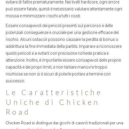
evitare di fallire prematuramente. Nei livelli hardcore, ogni errore
può essere fatale, quindi è necessario valutare attentamente ogni
mossa e minimizzare i rischi a tutti i costi.
Essere consapevoli dei pericoli presenti sul percorso e delle
potenziali conseguenze è cruciale per una gestione efficace del
rischio. Alcuni ostacoli possono causare la perdita di bonus o
addirittura la fine immediata della partita. Imparare a riconoscere
questi pericoli e a evitarli con precisione richiede pratica e
attenzione. Inoltre, è importante essere consapevoli delle proprie
capacità e dei propri limiti, e non tentare manovre troppo
rischiose se non si è sicuri di poterle portare a termine con
successo.
Le Caratteristiche
Uniche di Chicken
Road
Chicken Road si distingue dai giochi di casinò tradizionali per una