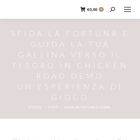
€
0,00
0
Recherche
:
SFIDA LA FORTUNA E
GUIDA LA TUA
GALLINA VERSO IL
TESORO IN CHICKEN
ROAD DEMO
UN’ESPERIENZA DI
GIOCO
Vous êtes ici :
ACCUEIL
POST
SFIDA LA FORTUNA E GUIDA…