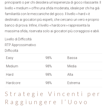
principianti o per chi desidera un’esperienza di gioco rilassante. Il
livello « medium » offre una sfida moderata, ideale per chi ha già
familiarità con le meccaniche del gioco. Il livello « hard » è
destinato ai giocatori più esperti, che cercano un vero e proprio
banco di prova. Infine, il livello « hardcore » rappresenta la
massima sfida, riservata solo ai giocatori più coraggiosi e abili.
Livello di Difficoltà
RTP Approssimativo
Difficoltà
Easy
98%
Bassa
Medium
98%
Media
Hard
98%
Alta
Hardcore
98%
Estrema
Strategie Vincenti per
Raggiungere l’Uovo