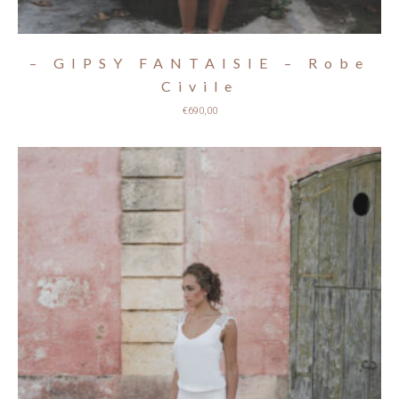
– GIPSY FANTAISIE – Robe
Civile
€
690,00