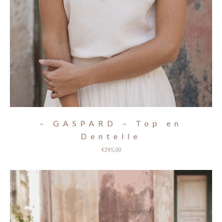
– GASPARD – Top en
Dentelle
€
295,00