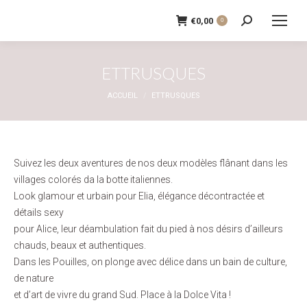
€
0,00
0
Recherche
:
ETTRUSQUES
Vous êtes ici :
ACCUEIL
ETTRUSQUES
Suivez les deux aventures de nos deux modèles flânant dans les
villages colorés da la botte italiennes.
Look glamour et urbain pour Elia, élégance décontractée et
détails sexy
pour Alice, leur déambulation fait du pied à nos désirs d’ailleurs
chauds, beaux et authentiques.
Dans les Pouilles, on plonge avec délice dans un bain de culture,
de nature
et d’art de vivre du grand Sud. Place à la Dolce Vita !