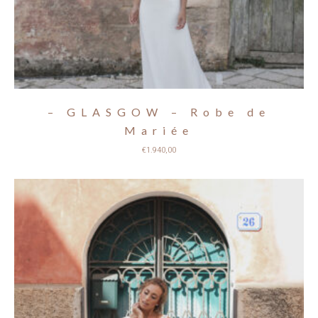
– GLASGOW – Robe de
Mariée
€
1.940,00