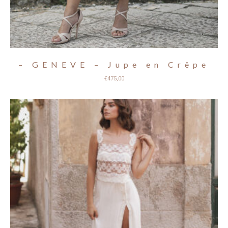
– GENEVE – Jupe en Crêpe
€
475,00