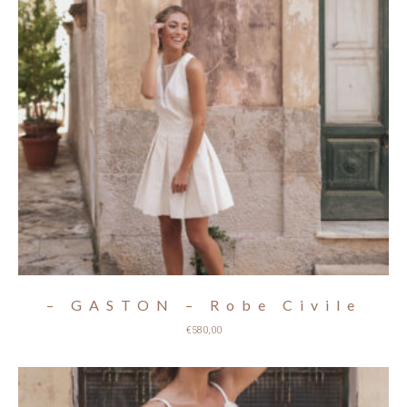
– GASTON – Robe Civile
€
580,00