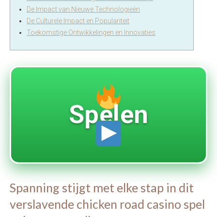
De Impact van Nieuwe Technologieën
De Culturele Impact en Populariteit
Toekomstige Ontwikkelingen en Innovaties
Spelen
Spanning stijgt met elke stap in dit
verslavende chicken road casino spel