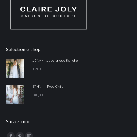
Sélection e-shop
- JONAH - Jupe longue Blanche
€
1.200,00
- ETHNIK - Robe Civile
€
580,00
Suivez-moi
Trouvez nous sur :