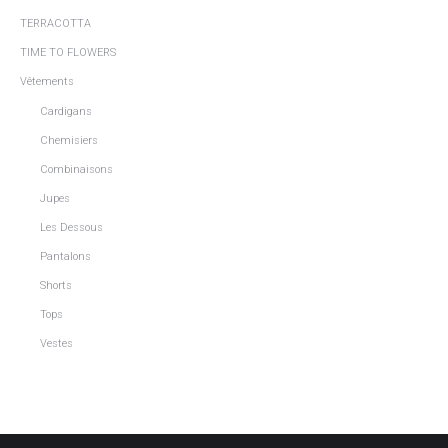
TERRACOTTA
TIME TO FLOWERS
Vêtements
Cardigans
Chemisiers
Combinaisons
Jupes
Les Dessous
Pantalons
Shorts
Tops
Vestes