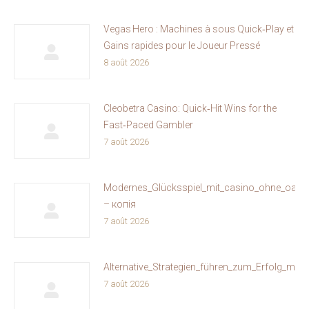
Vegas Hero : Machines à sous Quick‑Play et
Gains rapides pour le Joueur Pressé
8 août 2026
Cleobetra Casino: Quick‑Hit Wins for the
Fast‑Paced Gambler
7 août 2026
Modernes_Glücksspiel_mit_casino_ohne_oasis
– копія
7 août 2026
Alternative_Strategien_führen_zum_Erfolg_mit
7 août 2026