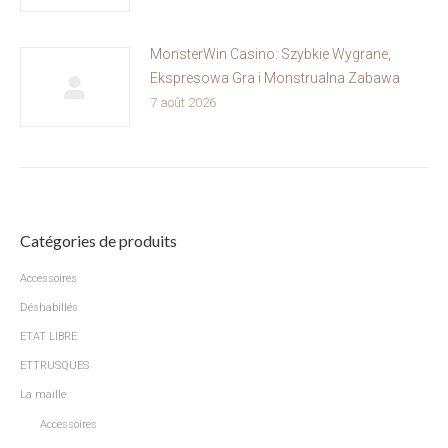
MonsterWin Casino: Szybkie Wygrane,
Ekspresowa Gra i Monstrualna Zabawa
7 août 2026
Catégories de produits
Accessoires
Déshabillés
ETAT LIBRE
ETTRUSQUES
La maille
Accessoires