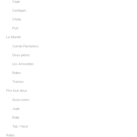
Cape
Cardigan
Châle
Pull
La Mariée
Combi-Pantalons
Deux pièces
Les Amovibles
Robes
Traînes
Prix tout doux
Accessoires
Jupe
Robe
Top / Haut
Robes