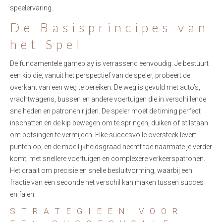
speelervaring.
De Basisprincipes van
het Spel
De fundamentele gameplay is verrassend eenvoudig. Je bestuurt
een kip die, vanuit het perspectief van de speler, probeert de
overkant van een weg te bereiken. De weg is gevuld met auto’s,
vrachtwagens, bussen en andere voertuigen die in verschillende
snelheden en patronen rijden. De speler moet de timing perfect
inschatten en de kip bewegen om te springen, duiken of stilstaan
om botsingen te vermijden. Elke succesvolle oversteek levert
punten op, en de moeilijkheidsgraad neemt toe naarmate je verder
komt, met snellere voertuigen en complexere verkeerspatronen.
Het draait om precisie en snelle besluitvorming, waarbij een
fractie van een seconde het verschil kan maken tussen succes
en falen.
STRATEGIEËN VOOR