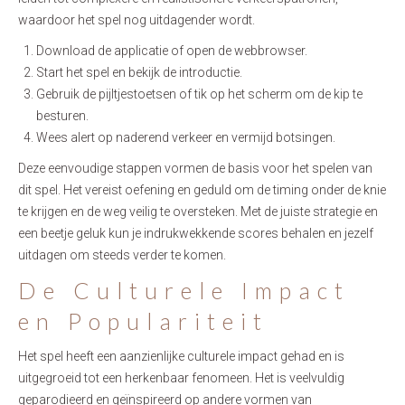
waardoor het spel nog uitdagender wordt.
Download de applicatie of open de webbrowser.
Start het spel en bekijk de introductie.
Gebruik de pijltjestoetsen of tik op het scherm om de kip te
besturen.
Wees alert op naderend verkeer en vermijd botsingen.
Deze eenvoudige stappen vormen de basis voor het spelen van
dit spel. Het vereist oefening en geduld om de timing onder de knie
te krijgen en de weg veilig te oversteken. Met de juiste strategie en
een beetje geluk kun je indrukwekkende scores behalen en jezelf
uitdagen om steeds verder te komen.
De Culturele Impact
en Populariteit
Het spel heeft een aanzienlijke culturele impact gehad en is
uitgegroeid tot een herkenbaar fenomeen. Het is veelvuldig
geparodieerd en geïnspireerd op andere vormen van