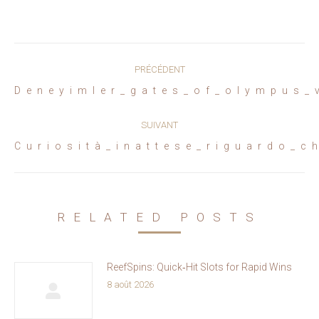
Navigation
PRÉCÉDENT
article
Article
Deneyimler_gates_of_olympus_
précédent
:
SUIVANT
Article
Curiosità_inattese_riguardo_c
suivant
:
RELATED POSTS
ReefSpins: Quick‑Hit Slots for Rapid Wins
8 août 2026