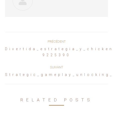
Navigation
PRÉCÉDENT
article
Divertida_estrategia_y_chicke
Article
9225390
précédent
:
SUIVANT
Article
Strategic_gameplay_unlocking
suivant
:
RELATED POSTS