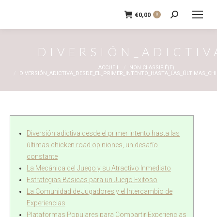
€
0,00
0
Recherche
:
DIVERSIÓN_ADICTI
Vous êtes ici :
ACCUEIL
NON CLASSIFIÉ(E)
DIVERSIÓN_ADICTIVA_DESDE_EL_PRIMER_INTENTO_HASTA_LAS_ÚLTIMAS_CH
Diversión adictiva desde el primer intento hasta las
últimas chicken road opiniones, un desafío
constante
La Mecánica del Juego y su Atractivo Inmediato
Estrategias Básicas para un Juego Exitoso
La Comunidad de Jugadores y el Intercambio de
Experiencias
Plataformas Populares para Compartir Experiencias