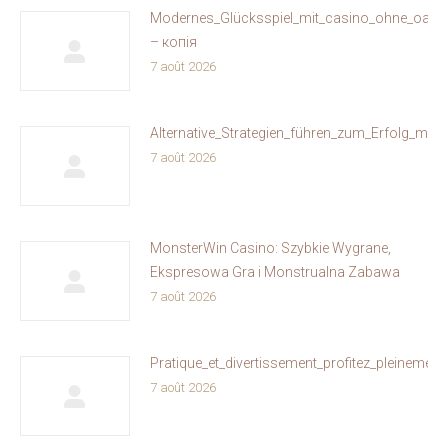
Modernes_Glücksspiel_mit_casino_ohne_oasis
– копія
7 août 2026
Alternative_Strategien_führen_zum_Erfolg_mit
7 août 2026
MonsterWin Casino: Szybkie Wygrane,
Ekspresowa Gra i Monstrualna Zabawa
7 août 2026
Pratique_et_divertissement_profitez_pleinemen
7 août 2026