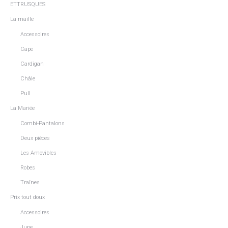
ETTRUSQUES
La maille
Accessoires
Cape
Cardigan
Châle
Pull
La Mariée
Combi-Pantalons
Deux pièces
Les Amovibles
Robes
Traînes
Prix tout doux
Accessoires
Jupe