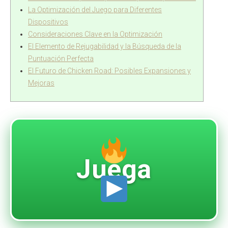
La Optimización del Juego para Diferentes
Dispositivos
Consideraciones Clave en la Optimización
El Elemento de Rejugabilidad y la Búsqueda de la
Puntuación Perfecta
El Futuro de Chicken Road: Posibles Expansiones y
Mejoras
Juega