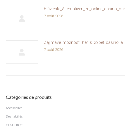
Effiziente_Alternativen_zu_online_casino_ohne
7 août 2026
Zajímavé_možnosti_her_s_22bet_casino_a_akt
7 août 2026
Catégories de produits
Accessoires
Déshabillés
ETAT LIBRE