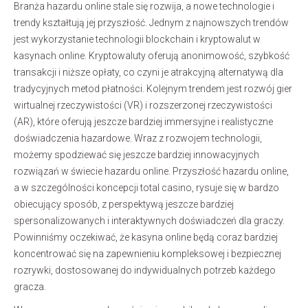
Branża hazardu online stale się rozwija, a nowe technologie i
trendy kształtują jej przyszłość. Jednym z najnowszych trendów
jest wykorzystanie technologii blockchain i kryptowalut w
kasynach online. Kryptowaluty oferują anonimowość, szybkość
transakcji i niższe opłaty, co czyni je atrakcyjną alternatywą dla
tradycyjnych metod płatności. Kolejnym trendem jest rozwój gier
wirtualnej rzeczywistości (VR) i rozszerzonej rzeczywistości
(AR), które oferują jeszcze bardziej immersyjne i realistyczne
doświadczenia hazardowe. Wraz z rozwojem technologii,
możemy spodziewać się jeszcze bardziej innowacyjnych
rozwiązań w świecie hazardu online. Przyszłość hazardu online,
a w szczególności koncepcji total casino, rysuje się w bardzo
obiecujący sposób, z perspektywą jeszcze bardziej
spersonalizowanych i interaktywnych doświadczeń dla graczy.
Powinniśmy oczekiwać, że kasyna online będą coraz bardziej
koncentrować się na zapewnieniu kompleksowej i bezpiecznej
rozrywki, dostosowanej do indywidualnych potrzeb każdego
gracza.