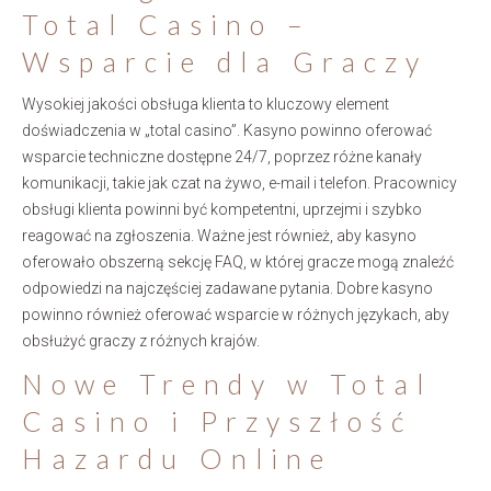
Total Casino –
Wsparcie dla Graczy
Wysokiej jakości obsługa klienta to kluczowy element
doświadczenia w „total casino”. Kasyno powinno oferować
wsparcie techniczne dostępne 24/7, poprzez różne kanały
komunikacji, takie jak czat na żywo, e-mail i telefon. Pracownicy
obsługi klienta powinni być kompetentni, uprzejmi i szybko
reagować na zgłoszenia. Ważne jest również, aby kasyno
oferowało obszerną sekcję FAQ, w której gracze mogą znaleźć
odpowiedzi na najczęściej zadawane pytania. Dobre kasyno
powinno również oferować wsparcie w różnych językach, aby
obsłużyć graczy z różnych krajów.
Nowe Trendy w Total
Casino i Przyszłość
Hazardu Online