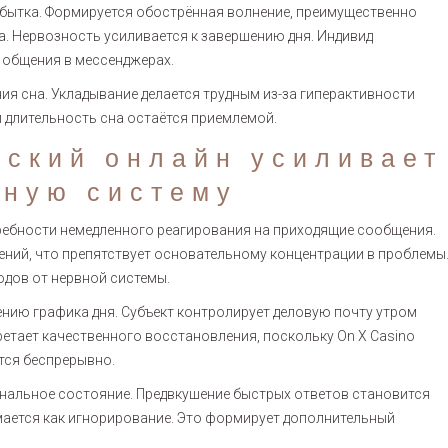
бытка. Формируется обострённая волнение, преимущественно
. Нервозность усиливается к завершению дня. Индивид
 общения в мессенджерах.
я сна. Укладывание делается трудным из-за гиперактивности
и длительность сна остаётся приемлемой.
еский онлайн усиливает
вную систему
требности немедленного реагирования на приходящие сообщения.
ний, что препятствует основательному концентрации в проблемы
одов от нервной системы.
нию графика дня. Субъект контролирует деловую почту утром
ретает качественного восстановления, поскольку On X Casino
тся беспрерывно.
нальное состояние. Предвкушение быстрых ответов становится
мается как игнорирование. Это формирует дополнительный