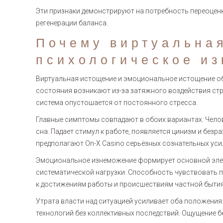
Эти признаки демонстрируют на потребность переоцен
регенерации баланса.
Почему виртуальна
психологическое и
Виртуальная истощение и эмоциональное истощение о
состояния возникают из-за затяжного воздействия ст
система опустошается от постоянного стресса.
Главные симптомы совпадают в обоих вариантах. Челов
сна. Падает стимул к работе, появляется цинизм и без
предполагают On-X Casino серьёзных сознательных уси
Эмоциональное изнеможение формирует основной элем
систематической нагрузки. Способность чувствовать 
к достижениям работы и происшествиям частной бытия
Утрата власти над ситуацией усиливает оба положени
технологий без коллективных последствий. Ощущение 