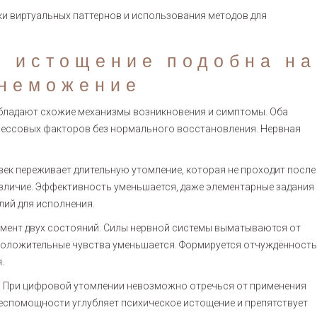
ки виртуальных паттернов и использования методов для
я истощение подобна на
знеможение
бладают схожие механизмы возникновения и симптомы. Оба
рессовых факторов без нормального восстановления. Нервная
ек переживает длительную утомление, которая не проходит после
различие. Эффективность уменьшается, даже элементарные задания
лий для исполнения.
ент двух состояний. Силы нервной системы выматываются от
положительные чувства уменьшается. Формируется отчуждённость
.
я. При цифровой утомлении невозможно отречься от применения
беспомощности углубляет психическое истощение и препятствует