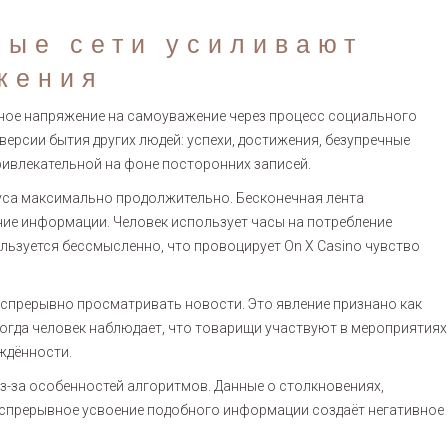
ные сети усиливают
жения
е напряжение на самоуважение через процесс социального
ерсии бытия других людей: успехи, достижения, безупречные
ривлекательной на фоне посторонних записей.
са максимально продолжительно. Бесконечная лента
ие информации. Человек использует часы на потребление
льзуется бессмысленно, что провоцирует On X Casino чувство
спрерывно просматривать новости. Это явление признано как
огда человек наблюдает, что товарищи участвуют в мероприятиях
ждённости.
з-за особенностей алгоритмов. Данные о столкновениях,
Беспрерывное усвоение подобного информации создаёт негативное