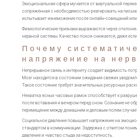
Эмоциональная сфера мучается от виртуальной переиз
сопряжённая с необходимостью реагировать на письма
испытывает изнеможение после онлайн-совещаний или
Физиологические признаки выражаются через отклонени
нервной системы. Качество покоя снижается, даже есл
Почему систематич
напряжение на нер
Непрерывное связь к интернету создаёт видимость по
Мозг находится в состоянии ожидания свежих уведомле
Такое состояние требует значительных ресурсных расх
Нехватка ясных часовых рамок способствует к разруше
после вставания и вечером перед сном. Сознание не об
перемещение между домашним и деловым полем случае
Социальное давление повышает напряжение на эмоцио
стандартом в коммуникации. Задержка с ответом пони
давление и чувство стыда за недоступность.