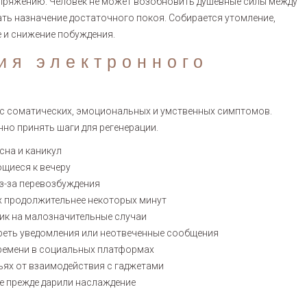
апряжению. Человек не может возобновить душевные силы между
ь назначение достаточного покоя. Собирается утомление,
 и снижение побуждения.
ия электронного
с соматических, эмоциональных и умственных симптомов.
но принять шаги для регенерации.
сна и каникул
ющиеся к вечеру
из-за перевозбуждения
х продолжительнее некоторых минут
ик на малозначительные случаи
реть уведомления или неотвеченные сообщения
ремени в социальных платформах
тьях от взаимодействия с гаджетами
е прежде дарили наслаждение