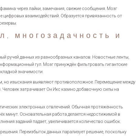
фамина через лайки, замечания, свежие сообщения. Мозг
ше цифровых взаимодействий. Образуется привязанность от
резервы.
л, многозадачность и
й ручей данных из разнообразных каналов. Новостные ленты,
нформационный гул. Мозг принуждён фильтровать гигантские
икладной значимости.
м, но изыскания выявляют противоположное. Перемещение между
. Человек затрачивает Он Икс казино добавочную силы на
тических электронных отвлечений. Обычная протяжённость
рёх минут. Основательная работа делается недостижимой в
лнения заданий падает, увеличивается количество ошибок.
 решения. Переизбыток данных парализует решение, поскольку