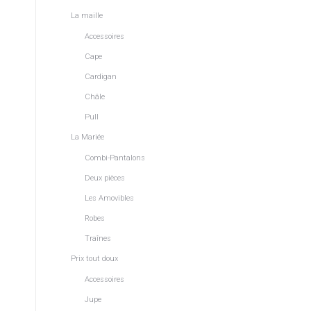
La maille
Accessoires
Cape
Cardigan
Châle
Pull
La Mariée
Combi-Pantalons
Deux pièces
Les Amovibles
Robes
Traînes
Prix tout doux
Accessoires
Jupe