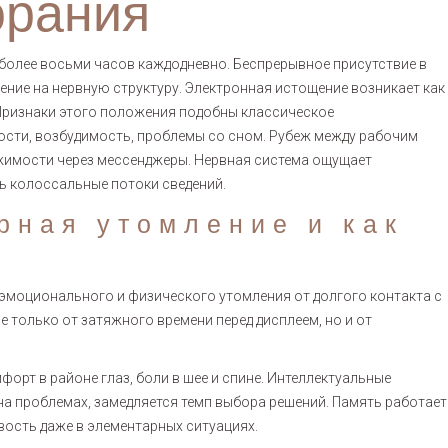
орания
более восьми часов каждодневно. Беспрерывное присутствие в
ние на нервную структуру. Электронная истощение возникает как
 Признаки этого положения подобны классическое
ости, возбудимость, проблемы со сном. Рубеж между рабочим
ижимости через мессенджеры. Нервная система ощущает
ь колоссальные потоки сведений.
рная утомление и как
эмоционального и физического утомления от долгого контакта с
 только от затяжного времени перед дисплеем, но и от
орт в районе глаз, боли в шее и спине. Интеллектуальные
а проблемах, замедляется темп выбора решений. Память работает
вость даже в элементарных ситуациях.