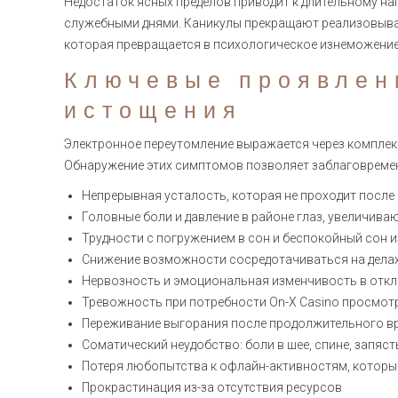
Недостаток ясных пределов приводит к длительному н
служебными днями. Каникулы прекращают реализовыват
которая превращается в психологическое изнеможение
Ключевые проявлен
истощения
Электронное переутомление выражается через комплек
Обнаружение этих симптомов позволяет заблаговремен
Непрерывная усталость, которая не проходит после 
Головные боли и давление в районе глаз, увеличива
Трудности с погружением в сон и беспокойный сон 
Снижение возможности сосредотачиваться на дела
Нервозность и эмоциональная изменчивость в откл
Тревожность при потребности On-X Casino просмот
Переживание выгорания после продолжительного в
Соматический неудобство: боли в шее, спине, запяс
Потеря любопытства к офлайн-активностям, которы
Прокрастинация из-за отсутствия ресурсов