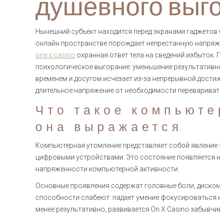
душевного выг
Нынешний субъект находится перед экранами гаджетов 
онлайн пространстве порождает непрестанную напряже
one x casino
охранная ответ тела на сведений избыток.
психологическое выгорание: уменьшение результативн
временем и досугом исчезает из-за непрерывной дост
длительное напряжение от необходимости перевариват
Что такое компьюте
она выражается
Компьютерная утомление представляет собой явление 
цифровыми устройствами. Это состояние появляется не
напряжённости компьютерной активности.
Основные проявления содержат головные боли, дискомф
способности слабеют: падает умение фокусироваться н
менее результативно, развивается On X Casino забывчи