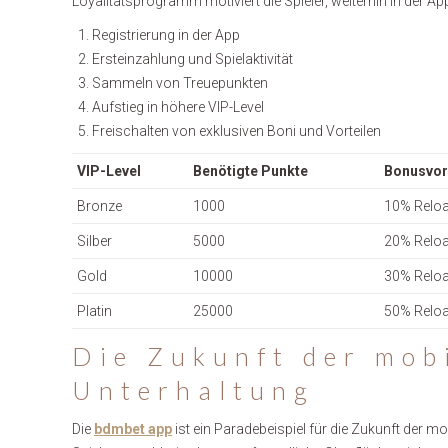
Loyalitätsprogramm motiviert die Spieler, weiterhin in der App
Registrierung in der App
Ersteinzahlung und Spielaktivität
Sammeln von Treuepunkten
Aufstieg in höhere VIP-Level
Freischalten von exklusiven Boni und Vorteilen
VIP-Level
Benötigte Punkte
Bonusvor
Bronze
1000
10% Relo
Silber
5000
20% Relo
Gold
10000
30% Relo
Platin
25000
50% Relo
Die Zukunft der mob
Unterhaltung
Die
bdmbet app
ist ein Paradebeispiel für die Zukunft der 