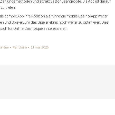
e Zahlungsmethoden und attraktive Bonusangebote. Die App ist darauf
 zu bieten.
die bdmbet App ihre Position als führende mobile Casino-App weiter
en und Spielen, um das Spielerlebnis noch weiter zu optimieren. Dies
 sich für Online-Casinospiele interessieren.
ifié(e)
Par
claire
21 mai 2026