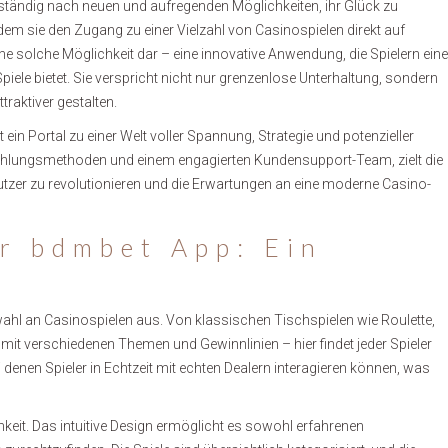
ständig nach neuen und aufregenden Möglichkeiten, ihr Glück zu
em sie den Zugang zu einer Vielzahl von Casinospielen direkt auf
eine solche Möglichkeit dar – eine innovative Anwendung, die Spielern eine
ele bietet. Sie verspricht nicht nur grenzenlose Unterhaltung, sondern
raktiver gestalten.
 ein Portal zu einer Welt voller Spannung, Strategie und potenzieller
 Zahlungsmethoden und einem engagierten Kundensupport-Team, zielt die
utzer zu revolutionieren und die Erwartungen an eine moderne Casino-
er bdmbet App: Ein
ahl an Casinospielen aus. Von klassischen Tischspielen wie Roulette,
it verschiedenen Themen und Gewinnlinien – hier findet jeder Spieler
 denen Spieler in Echtzeit mit echten Dealern interagieren können, was
chkeit. Das intuitive Design ermöglicht es sowohl erfahrenen