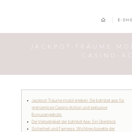
E-SH
JACKPOT-TRÄUME MO
CASINO-A
Jackpot-Träume mobil erleben: Die bdmbet app für
grenzenlose Casino-Action und exklusive
Bonusangebote.
Die Vielseitigkeit der bdmbet App: Ein Überblick
Sicherheit und Fairness: Wichtige Aspekte der