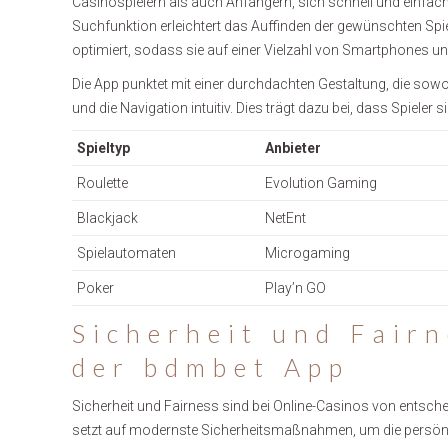
Casinospielern als auch Anfängern, sich schnell und einfach z
Suchfunktion erleichtert das Auffinden der gewünschten Spie
optimiert, sodass sie auf einer Vielzahl von Smartphones un
Die App punktet mit einer durchdachten Gestaltung, die sowo
und die Navigation intuitiv. Dies trägt dazu bei, dass Spieler 
Spieltyp
Anbieter
Roulette
Evolution Gaming
Blackjack
NetEnt
Spielautomaten
Microgaming
Poker
Play’n GO
Sicherheit und Fair
der bdmbet App
Sicherheit und Fairness sind bei Online-Casinos von entsch
setzt auf modernste Sicherheitsmaßnahmen, um die persönlic