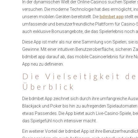
In der dynamischen Welt der Online-Casinos suchen Spieler 
versuchen. Die moderne Technologie hat dies ermöglicht, ind
unseren mobilen Geräten bereitstellt. Die
bdmbet app
stellt 
umfassende und benutzerfreundliche Plattform für Casino-Spi
auch exklusive Bonusangebote, die das Spielerlebnis noch att
Diese App ist mehr als nur eine Sammlung von Spielen; sie ist
Gewinne. Mit einer intuitiven Benutzeroberfläche, sicheren
bdmbet app darauf ab, das mobile Casinoerlebnis für ihre N
App neu zu definieren.
Die Vielseitigkeit d
Überblick
Die bdmbet App zeichnet sich durch ihre umfangreiche Ausw
Blackjack und Poker bis hin zu aufregenden Spielautomaten m
etwas Passendes. Die App bietet auch Live-Casino-Spiele, bei
das Spielgefühl noch intensiver macht.
Ein weiterer Vorteil der bdmbet App ist ihre Benutzerfreundli