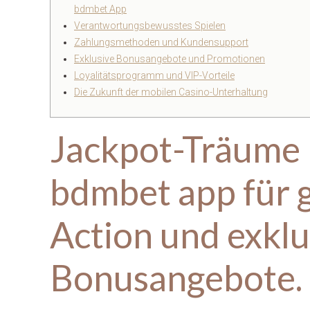
bdmbet App
Verantwortungsbewusstes Spielen
Zahlungsmethoden und Kundensupport
Exklusive Bonusangebote und Promotionen
Loyalitätsprogramm und VIP-Vorteile
Die Zukunft der mobilen Casino-Unterhaltung
Jackpot-Träume 
bdmbet app für 
Action und exklu
Bonusangebote.