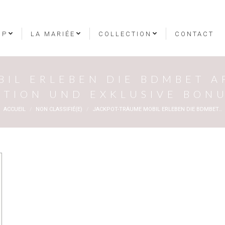
OP
LA MARIÉE
COLLECTION
CONTACT
BIL ERLEBEN DIE BDMBET A
CTION UND EXKLUSIVE BON
Vous êtes ici :
ACCUEIL
NON CLASSIFIÉ(E)
JACKPOT-TRÄUME MOBIL ERLEBEN DIE BDMBET…