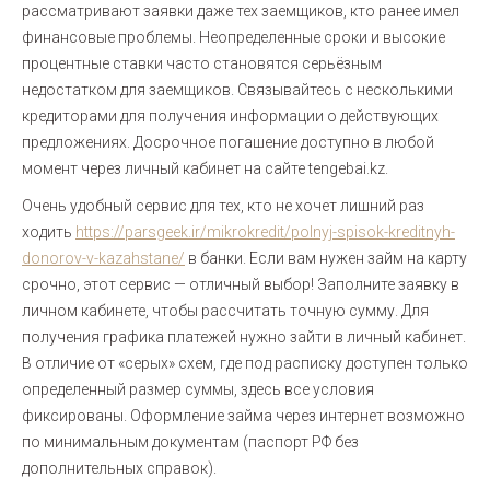
рассматривают заявки даже тех заемщиков, кто ранее имел
финансовые проблемы. Неопределенные сроки и высокие
процентные ставки часто становятся серьёзным
недостатком для заемщиков. Связывайтесь с несколькими
кредиторами для получения информации о действующих
предложениях. Досрочное погашение доступно в любой
момент через личный кабинет на сайте tengebai.kz.
Очень удобный сервис для тех, кто не хочет лишний раз
ходить
https://parsgeek.ir/mikrokredit/polnyj-spisok-kreditnyh-
donorov-v-kazahstane/
в банки. Если вам нужен займ на карту
срочно, этот сервис — отличный выбор! Заполните заявку в
личном кабинете, чтобы рассчитать точную сумму. Для
получения графика платежей нужно зайти в личный кабинет.
В отличие от «серых» схем, где под расписку доступен только
определенный размер суммы, здесь все условия
фиксированы. Оформление займа через интернет возможно
по минимальным документам (паспорт РФ без
дополнительных справок).