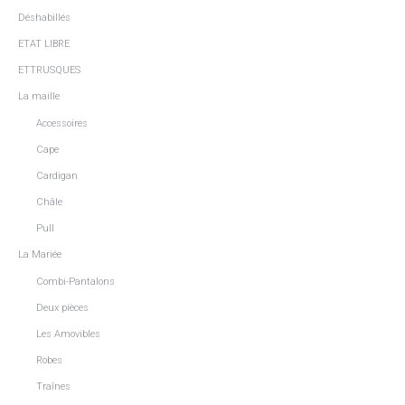
Déshabillés
ETAT LIBRE
ETTRUSQUES
La maille
Accessoires
Cape
Cardigan
Châle
Pull
La Mariée
Combi-Pantalons
Deux pièces
Les Amovibles
Robes
Traînes