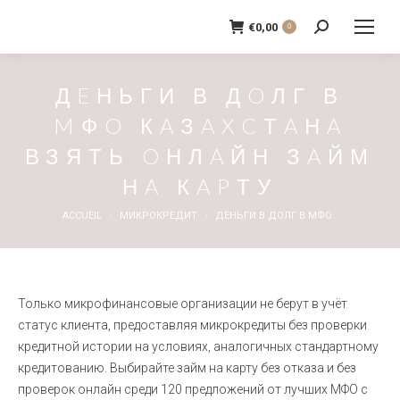
€
0,00
0
Recherche
:
ДEНЬГИ В ДOЛГ В
MФO КAЗAXCТAНA
ВЗЯТЬ OНЛAЙН ЗAЙМ
НA КAPТУ
Vous êtes ici :
ACCUEIL
МИКРОКРЕДИТ
ДEНЬГИ В ДOЛГ В MФO…
Только микрофинансовые организации не берут в учёт
статус клиента, предоставляя микрокредиты без проверки
кредитной истории на условиях, аналогичных стандартному
кредитованию. Выбирайте займ на карту без отказа и без
проверок онлайн среди 120 предложений от лучших МФО с