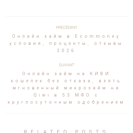
Navigation
PRÉCÉDENT
article
Онлайн займ в Ecommoney
Article
условия, проценты, отзывы
précédent
2026
:
SUIVANT
Онлайн займ на КИВИ
кошелек без отказа, взять
Article
мгновенный микрозайм на
suivant
Qiwi в 53 МФО с
:
круглосуточным одобрением
RELATED POSTS