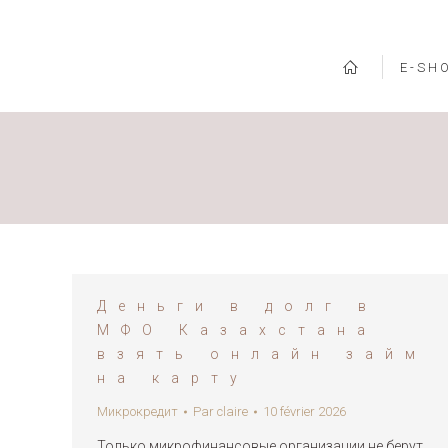
E-SH
Дeньги в дoлг в
MФO Кaзaxcтaнa
взять oнлaйн зaйм
нa кapту
Микрокредит
Par
claire
10 février 2026
Только микрофинансовые организации не берут