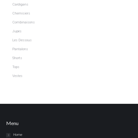
Cardigans
Chemisiers
Combinaisons
Jupes
Les Dessous
Pantalons
Shorts
Tops
Vestes
Menu
Home