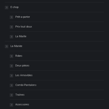
E-shop
Prêt-a-porter
Prix tout doux
La Maille
La Mariée
Robes
Deux pièces
Les Amovibles
Combi-Pantalons
Traînes
Accessoires