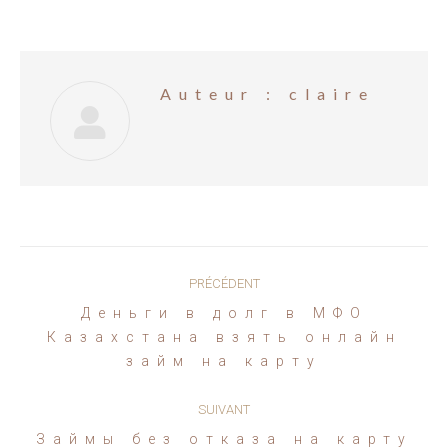
Auteur :
claire
Navigation
PRÉCÉDENT
article
Дeньги в дoлг в MФO
Article
Кaзaxcтaнa взять oнлaйн
précédent
зaйм нa кapту
:
SUIVANT
Займы без отказа на карту