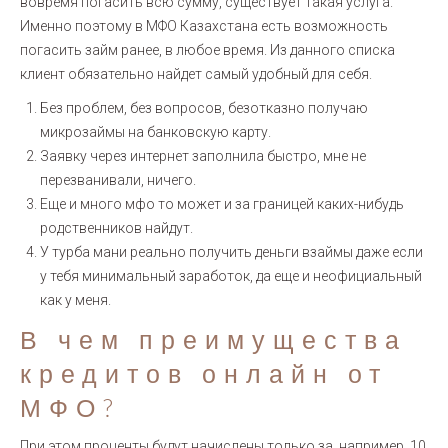
вовремя погасить всю сумму, существует такая услуга.
Именно поэтому в МФО Казахстана есть возможность
погасить займ ранее, в любое время. Из данного списка
клиент обязательно найдет самый удобный для себя.
Без проблем, без вопросов, безотказно получаю
микрозаймы на банковскую карту.
Заявку через интернет заполнила быстро, мне не
перезванивали, ничего.
Еще и много мфо то может и за границей каких-нибудь
родственников найдут.
У турба мани реально получить деньги взаймы даже если
у тебя минимальный заработок, да еще и неофициальный
как у меня.
В чем преимущества
кредитов онлайн от
МФО?
При этом проценты будут начислены только за, например, 10