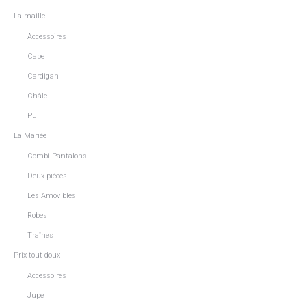
La maille
Accessoires
Cape
Cardigan
Châle
Pull
La Mariée
Combi-Pantalons
Deux pièces
Les Amovibles
Robes
Traînes
Prix tout doux
Accessoires
Jupe