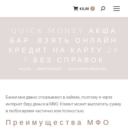
€
0,00
0
Recherche
:
QUICK MONEY АКША
БАР ️ ВЗЯТЬ ОНЛАЙН
КРЕДИТ НА КАРТУ 24
7 БЕЗ СПРАВОК
Vous êtes ici :
ACCUEIL
МИКРОКРЕДИТ
QUICK MONEY АКША БАР ️…
Банки мне давно отказывают в займах, поэтому я через
интернет беру деньги в МФО. Клиент может выплатить сумму
в любое время частично или полностью.
Преимущества МФО