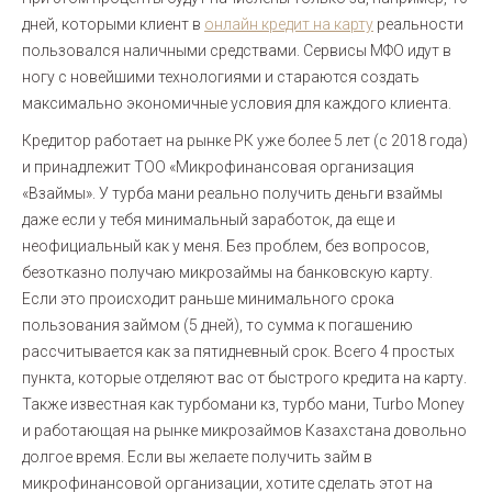
дней, которыми клиент в
онлайн кредит на карту
реальности
пользовался наличными средствами. Сервисы МФО идут в
ногу с новейшими технологиями и стараются создать
максимально экономичные условия для каждого клиента.
Кредитор работает на рынке РК уже более 5 лет (с 2018 года)
и принадлежит ТОО «Микрофинансовая организация
«Взаймы». У турба мани реально получить деньги взаймы
даже если у тебя минимальный заработок, да еще и
неофициальный как у меня. Без проблем, без вопросов,
безотказно получаю микрозаймы на банковскую карту.
Если это происходит раньше минимального срока
пользования займом (5 дней), то сумма к погашению
рассчитывается как за пятидневный срок. Всего 4 простых
пункта, которые отделяют вас от быстрого кредита на карту.
Также известная как турбомани кз, турбо мани, Turbo Money
и работающая на рынке микрозаймов Казахстана довольно
долгое время. Если вы желаете получить займ в
микрофинансовой организации, хотите сделать этот на