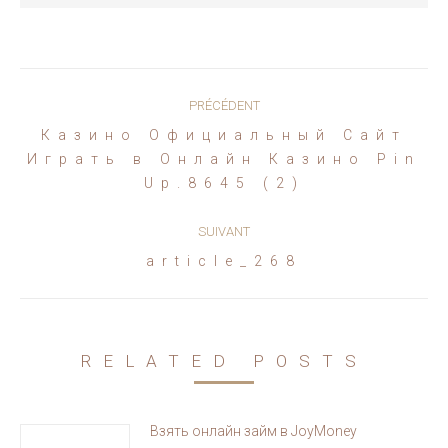
Navigation
PRÉCÉDENT
article
Казино Официальный Сайт
Article
Играть в Онлайн Казино Pin
précédent
Up.8645 (2)
:
SUIVANT
Article
article_268
suivant
:
RELATED POSTS
Взять онлайн займ в JoyMoney