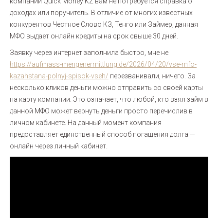
компании Quick Money KZ вам не потребуется справка о
доходах или поручитель. В отличие от многих известных
конкурентов Честное Слово КЗ, Тенго или Займер, данная
МФО выдает онлайн кредиты на срок свыше 30 дней.
Заявку через интернет заполнила быстро, мне не
https://aufmass-mengenermittlung.de/2026/04/20/vse-mfo-
kazahstana-polnyj-spisok-vseh/
перезванивали, ничего. За
несколько кликов деньги можно отправить со своей карты
на карту компании. Это означает, что любой, кто взял займ в
данной МФО может вернуть деньги просто перечислив в
личном кабинете. На данный момент компания
предоставляет единственный способ погашения долга —
онлайн через личный кабинет.