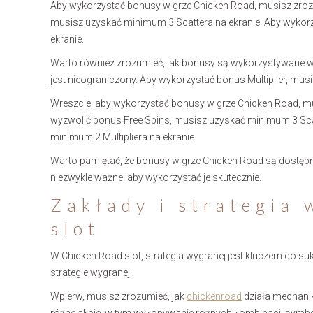
Aby wykorzystać bonusy w grze Chicken Road, musisz zrozu
musisz uzyskać minimum 3 Scattera na ekranie. Aby wykorzy
ekranie.
Warto również zrozumieć, jak bonusy są wykorzystywane w gr
jest nieograniczony. Aby wykorzystać bonus Multiplier, mu
Wreszcie, aby wykorzystać bonusy w grze Chicken Road, mu
wyzwolić bonus Free Spins, musisz uzyskać minimum 3 Scatt
minimum 2 Multipliera na ekranie.
Warto pamiętać, że bonusy w grze Chicken Road są dostępne
niezwykle ważne, aby wykorzystać je skutecznie.
Zakłady i strategia
slot
W Chicken Road slot, strategia wygranej jest kluczem do suk
strategie wygranej.
Wpierw, musisz zrozumieć, jak
chickenroad
działa mechanik