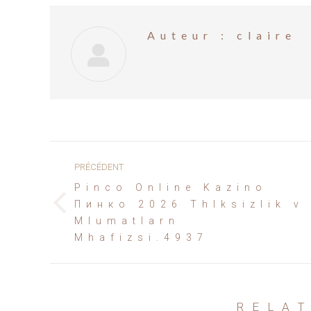
Auteur :
claire
Navigation
PRÉCÉDENT
article
Pinco Online Kazino
Пинко 2026 Thlksizlik v
Article
Mlumatlarn
précédent
Mhafizsi.4937
:
RELA