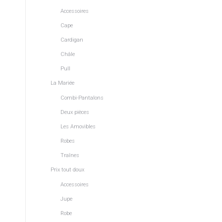
Accessoires
Cape
Cardigan
Châle
Pull
La Mariée
Combi-Pantalons
Deux pièces
Les Amovibles
Robes
Traînes
Prix tout doux
Accessoires
Jupe
Robe