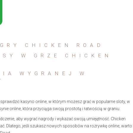
GRY CHICKEN ROAD
USY W GRZE CHICKEN
GIA WYGRANEJ W
T
sprawdzić kasyno online, w którym możesz grać w popularne sloty, w
ynie online, która przyciąga swoją prostotą i łatwością w graniu.
adczenie, aby wygrać nagrody i wykazać swoją umiejętność. Chicken
grać. Dlatego, jeśli szukasz nowych sposobów na rozrywkę online, warto