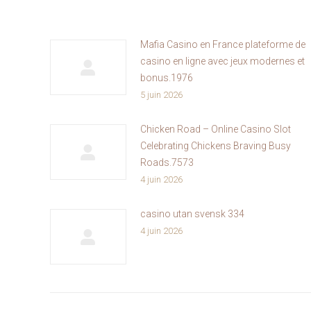
Mafia Casino en France plateforme de
casino en ligne avec jeux modernes et
bonus.1976
5 juin 2026
Chicken Road – Online Casino Slot
Celebrating Chickens Braving Busy
Roads.7573
4 juin 2026
casino utan svensk 334
4 juin 2026