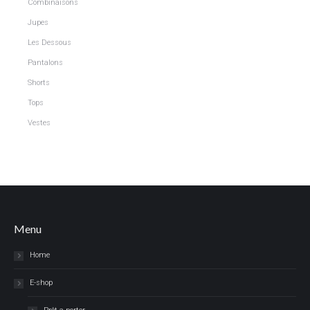
Combinaisons
Jupes
Les Dessous
Pantalons
Shorts
Tops
Vestes
Menu
Home
E-shop