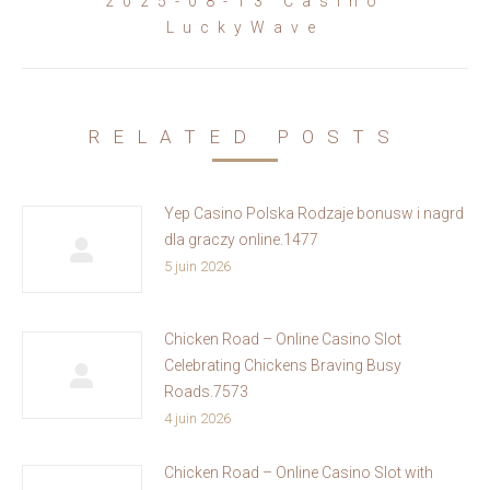
2025-08-13 Casino
suivant
LuckyWave
:
RELATED POSTS
Yep Casino Polska Rodzaje bonusw i nagrd
dla graczy online.1477
5 juin 2026
Chicken Road – Online Casino Slot
Celebrating Chickens Braving Busy
Roads.7573
4 juin 2026
Chicken Road – Online Casino Slot with