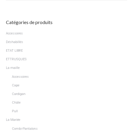
Catégories de produits
Accessoires
Déshabillés
ETAT LIBRE
ETTRUSQUES
La maille
Accessoires
Cape
Cardigan
Châle
Pull
La Mariée
Combi-Pantalons