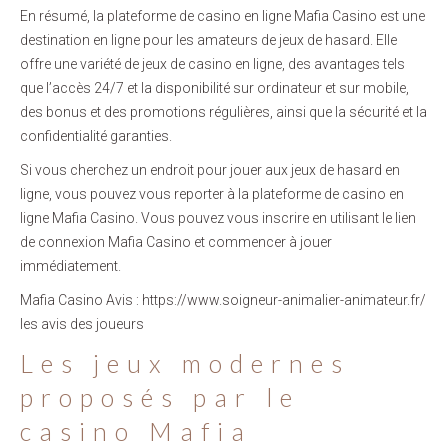
En résumé, la plateforme de casino en ligne Mafia Casino est une
destination en ligne pour les amateurs de jeux de hasard. Elle
offre une variété de jeux de casino en ligne, des avantages tels
que l’accès 24/7 et la disponibilité sur ordinateur et sur mobile,
des bonus et des promotions régulières, ainsi que la sécurité et la
confidentialité garanties.
Si vous cherchez un endroit pour jouer aux jeux de hasard en
ligne, vous pouvez vous reporter à la plateforme de casino en
ligne Mafia Casino. Vous pouvez vous inscrire en utilisant le lien
de connexion Mafia Casino et commencer à jouer
immédiatement.
Mafia Casino Avis : https://www.soigneur-animalier-animateur.fr/
les avis des joueurs
Les jeux modernes
proposés par le
casino Mafia