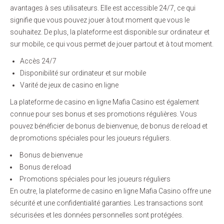
avantages à ses utilisateurs. Elle est accessible 24/7, ce qui
signifie que vous pouvez jouer à tout moment que vous le
souhaitez. De plus, la plateforme est disponible sur ordinateur et
sur mobile, ce qui vous permet de jouer partout et à tout moment.
Accès 24/7
Disponibilité sur ordinateur et sur mobile
Varité de jeux de casino en ligne
La plateforme de casino en ligne Mafia Casino est également
connue pour ses bonus et ses promotions régulières. Vous
pouvez bénéficier de bonus de bienvenue, de bonus de reload et
de promotions spéciales pour les joueurs réguliers.
Bonus de bienvenue
Bonus de reload
Promotions spéciales pour les joueurs réguliers
En outre, la plateforme de casino en ligne Mafia Casino offre une
sécurité et une confidentialité garanties. Les transactions sont
sécurisées et les données personnelles sont protégées.