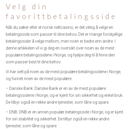
Velg din
favorittbetalingsside
Når du søker etter et norsk nettcasino, er det viktig å velge en
betalingsside som passer til dine behov. Det er mange forskjellige
betalingssider å velge mellom, men noen er bedre enn andre. I
denne artikkelen vil vi gi deg en oversikt over noen av de mest
populære betalingssidene i Norge, og hjelpe deg til å finne den
som passer best til dine behov.
Vi har sett på noen av de mest populære betalingssidene i Norge,
og funnet noen av de mest populære:
– Danske Bank: Danske Bank er en av de mest populære
betalingssidene i Norge, og er kjent for sin sikkerhet og enkel bruk.
De tilbyr også en rekke andre tjenester, som låne og spare.
– DNB: DNB er en annen populær betalingsside i Norge, og er kjent
for sin stabilitet og sikkerhet. De tilbyr også en rekke andre
tjenester, som låne og spare.