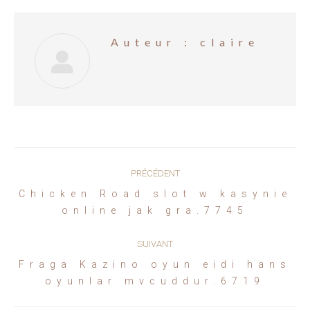
Auteur :
claire
Navigation
PRÉCÉDENT
article
Chicken Road slot w kasynie
Article
online jak gra.7745
précédent
:
SUIVANT
Fraga Kazino oyun eidi hans
Article
oyunlar mvcuddur.6719
suivant
: