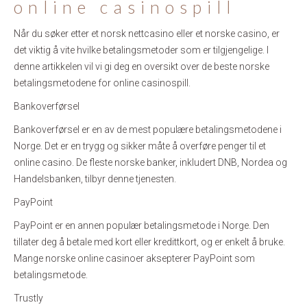
online casinospill
Når du søker etter et norsk nettcasino eller et norske casino, er
det viktig å vite hvilke betalingsmetoder som er tilgjengelige. I
denne artikkelen vil vi gi deg en oversikt over de beste norske
betalingsmetodene for online casinospill.
Bankoverførsel
Bankoverførsel er en av de mest populære betalingsmetodene i
Norge. Det er en trygg og sikker måte å overføre penger til et
online casino. De fleste norske banker, inkludert DNB, Nordea og
Handelsbanken, tilbyr denne tjenesten.
PayPoint
PayPoint er en annen populær betalingsmetode i Norge. Den
tillater deg å betale med kort eller kredittkort, og er enkelt å bruke.
Mange norske online casinoer aksepterer PayPoint som
betalingsmetode.
Trustly