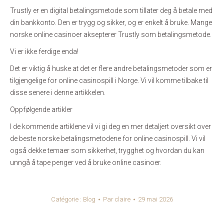
Trustly er en digital betalingsmetode som tillater deg å betale med
din bankkonto. Den er trygg og sikker, og er enkelt å bruke. Mange
norske online casinoer aksepterer Trustly som betalingsmetode.
Vi er ikke ferdige enda!
Det er viktig å huske at det er flere andre betalingsmetoder som er
tilgjengelige for online casinospill i Norge. Vi vil komme tilbake til
disse senere i denne artikkelen.
Oppfølgende artikler
I de kommende artiklene vil vi gi deg en mer detaljert oversikt over
de beste norske betalingsmetodene for online casinospill. Vi vil
også dekke temaer som sikkerhet, trygghet og hvordan du kan
unngå å tape penger ved å bruke online casinoer.
Catégorie :
Blog
Par
claire
29 mai 2026