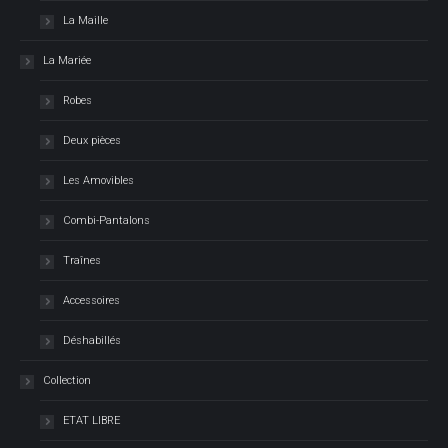
La Maille
La Mariée
Robes
Deux pièces
Les Amovibles
Combi-Pantalons
Traînes
Accessoires
Déshabillés
Collection
ETAT LIBRE