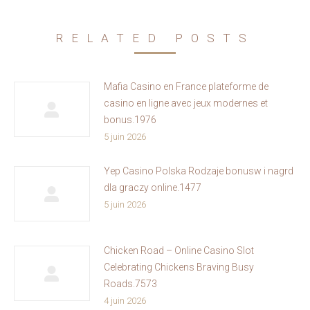
RELATED POSTS
Mafia Casino en France plateforme de
casino en ligne avec jeux modernes et
bonus.1976
5 juin 2026
Yep Casino Polska Rodzaje bonusw i nagrd
dla graczy online.1477
5 juin 2026
Chicken Road – Online Casino Slot
Celebrating Chickens Braving Busy
Roads.7573
4 juin 2026