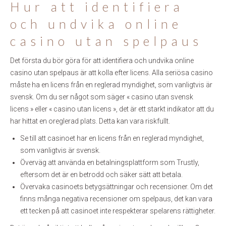
Hur att identifiera
och undvika online
casino utan spelpaus
Det första du bör göra för att identifiera och undvika online
casino utan spelpaus är att kolla efter licens. Alla seriösa casino
måste ha en licens från en reglerad myndighet, som vanligtvis är
svensk. Om du ser något som säger « casino utan svensk
licens » eller « casino utan licens », det är ett starkt indikator att du
har hittat en oreglerad plats. Detta kan vara riskfullt.
Se till att casinoet har en licens från en reglerad myndighet,
som vanligtvis är svensk.
Överväg att använda en betalningsplattform som Trustly,
eftersom det är en betrodd och säker sätt att betala.
Övervaka casinoets betygsättningar och recensioner. Om det
finns många negativa recensioner om spelpaus, det kan vara
ett tecken på att casinoet inte respekterar spelarens rättigheter.