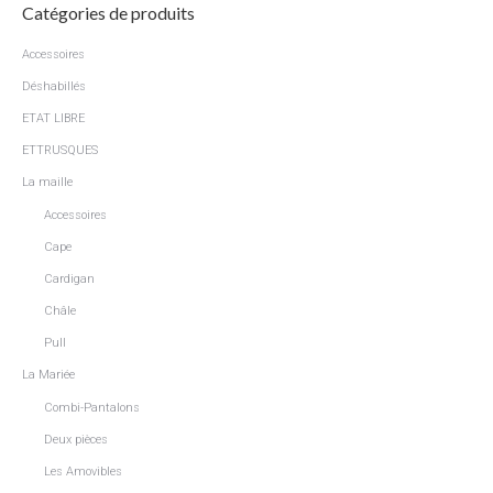
Catégories de produits
Accessoires
Déshabillés
ETAT LIBRE
ETTRUSQUES
La maille
Accessoires
Cape
Cardigan
Châle
Pull
La Mariée
Combi-Pantalons
Deux pièces
Les Amovibles