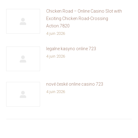
Chicken Road – Online Casino Slot with
Exciting Chicken Road-Crossing
Action.7820
4 juin 2026
legalne kasyno online 723
4 juin 2026
nové české online casino 723
4 juin 2026