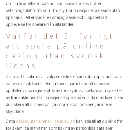
Om du letar efter ett casino utan svensk licens och en
betalningsplattform som Trustly, bör du välja detta casino utan
spelpaus. Det erbjuder en smidig, säker och uppspelnad
upplevelse för spelare från alla länder.
Varför det är farligt
att spela på online
casino utan svensk
licens
Det är alltid säkrare att välja en online casino utan spelpaus som
har en svensk licens. Denna licens garanterar att casinoet
uppfyller vissa regler och krav för skydd av spelare och säkerhet
av transaktioner. Om du väljer att spela på en sida utan licens, kan
du riskera att din personliga information och pengar inte är
skyddade.
Detta
casino utan svensk licens swish
kan leda till att du blir offer
för skamliga aktiviteter, som fisking av personliga data eller