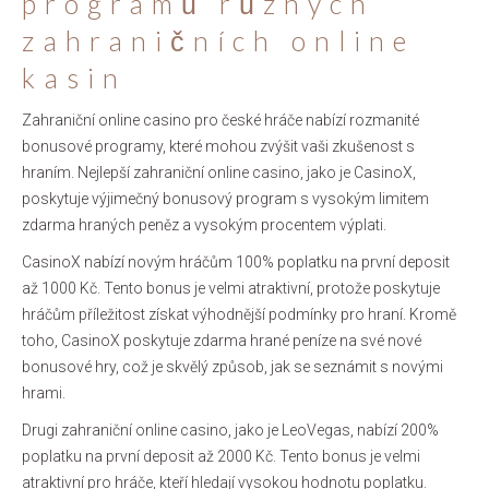
programů různých
zahraničních online
kasin
Zahraniční online casino pro české hráče nabízí rozmanité
bonusové programy, které mohou zvýšit vaši zkušenost s
hraním. Nejlepší zahraniční online casino, jako je CasinoX,
poskytuje výjimečný bonusový program s vysokým limitem
zdarma hraných peněz a vysokým procentem výplati.
CasinoX nabízí novým hráčům 100% poplatku na první deposit
až 1000 Kč. Tento bonus je velmi atraktivní, protože poskytuje
hráčům příležitost získat výhodnější podmínky pro hraní. Kromě
toho, CasinoX poskytuje zdarma hrané peníze na své nové
bonusové hry, což je skvělý způsob, jak se seznámit s novými
hrami.
Drugi zahraniční online casino, jako je LeoVegas, nabízí 200%
poplatku na první deposit až 2000 Kč. Tento bonus je velmi
atraktivní pro hráče, kteří hledají vysokou hodnotu poplatku.