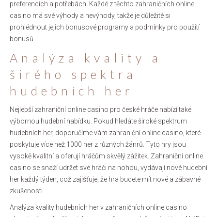
preferencích a potřebách. Každé z těchto zahraničních online
casino má své výhody a nevýhody, takže je důležité si
prohlédnout jejich bonusové programy a podmínky pro použití
bonusů.
Analýza kvality a
širého spektra
hudebních her
Nejlepší zahraniční online casino pro české hráče nabízí také
výbornou hudební nabídku. Pokud hledáte široké spektrum
hudebních her, doporučíme vám zahraniční online casino, které
poskytuje více než 1000 her z různých žánrů. Tyto hry jsou
vysokě kvalitní a oferují hráčům skvělý zážitek. Zahraniční online
casino se snaží udržet své hráči na nohou, vydávají nové hudební
her každý týden, což zajišťuje, že hra budete mít nové a zábavné
zkušenosti.
Analýza kvality hudebních her v zahraničních online casino