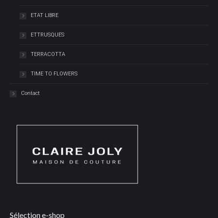
ETAT LIBRE
ETTRUSQUES
TERRACOTTA
TIME TO FLOWERS
Contact
Sélection e-shop