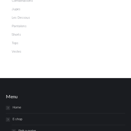
Combinaisons
Jupes
Les Dessous
Pantalons
Shorts
Tops
Vestes
Menu
Home
E-shop
Prêt-a-porter