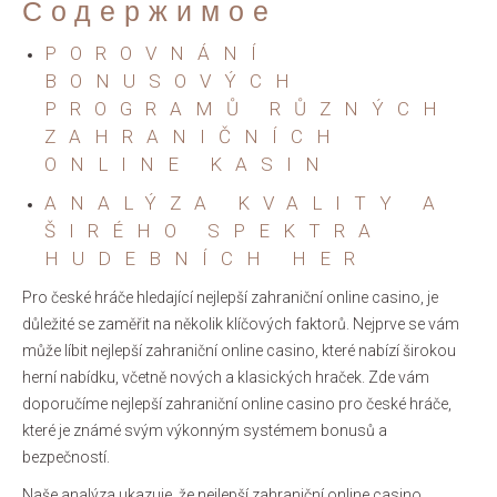
Содержимое
POROVNÁNÍ
BONUSOVÝCH
PROGRAMŮ RŮZNÝCH
ZAHRANIČNÍCH
ONLINE KASIN
ANALÝZA KVALITY A
ŠIRÉHO SPEKTRA
HUDEBNÍCH HER
Pro české hráče hledající nejlepší zahraniční online casino, je
důležité se zaměřit na několik klíčových faktorů. Nejprve se vám
může líbit nejlepší zahraniční online casino, které nabízí širokou
herní nabídku, včetně nových a klasických hraček. Zde vám
doporučíme nejlepší zahraniční online casino pro české hráče,
které je známé svým výkonným systémem bonusů a
bezpečností.
Naše analýza ukazuje, že nejlepší zahraniční online casino