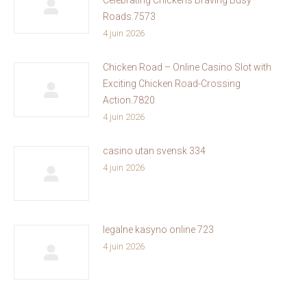
Celebrating Chickens Braving Busy
Roads.7573
4 juin 2026
Chicken Road – Online Casino Slot with
Exciting Chicken Road-Crossing
Action.7820
4 juin 2026
casino utan svensk 334
4 juin 2026
legalne kasyno online 723
4 juin 2026