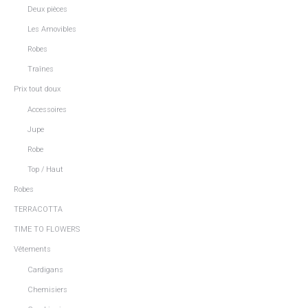
Deux pièces
Les Amovibles
Robes
Traînes
Prix tout doux
Accessoires
Jupe
Robe
Top / Haut
Robes
TERRACOTTA
TIME TO FLOWERS
Vêtements
Cardigans
Chemisiers