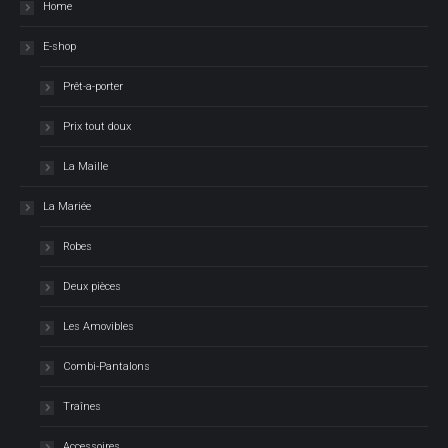
Home
E-shop
Prêt-a-porter
Prix tout doux
La Maille
La Mariée
Robes
Deux pièces
Les Amovibles
Combi-Pantalons
Traînes
Accessoires