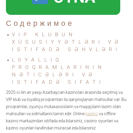
Содержимое
VIP KLUBUN
XÜSUSIYYƏTLƏRI VƏ
İSTIFADƏ SƏHVLƏRI
LOYALLIQ
PROQRAMLARININ
NƏTICƏLƏRI VƏ
ISTIFADƏ SIFATI
2025-ci ilin ən yaxşı Azərbaycan kazinoları arasında seçilmiş və
VIP klub və loyallıq proqramları ilə qarşınışlanan məhsullar var. Bu
proqramlar, oyunçu mütəxəssislərin və məşqçilərin lazım olan
məhsulları və xidmətlərini təmin edir. Online
kazino
və offline
kazino mərkəzindən istifadə edə bilərsiniz, casino oyunlari və
kazino oyunları tərəfindən müraciət edə bilərsiniz.