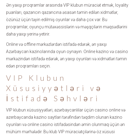
Ən yaxşı proqramlar arasında VIP klubun müraciət etmək, loyality
puanları, qazancın qazancına əsasən təmin edilən xidmətlər,
özünüz üçün təyin edilmiş oyunlar və daha çox var. Bu
proqramlar, oyunçu mütəxəssislərin və məşqçilərin məqsədlərini
daha yaxşı yerinə yetirir.
Online və offline mərkəzlərdən istifadə edərək, ən yaxşı
Azərbaycan kazinolarında oyun oynayın. Online kazino və casino
mərkəzindən istifadə edərək, ən yaxşı oyunları və xidmətləri təmin
edən proqramları seçin.
VIP Klubun
Xüsusiyyətləri və
İstifadə Səhvləri
VIP klubun xüsusiyyətləri, azərbaycanlılar üçün casino online və
azerbaycanda kazino saytlari tərəfindən təqdim olunan kazino
oyunları və online casino istifadəsindən əmin olunmaq üçün ən
mühüm mərhələdir. Bu klub VIP müraciətçilərinə öz xüsusi