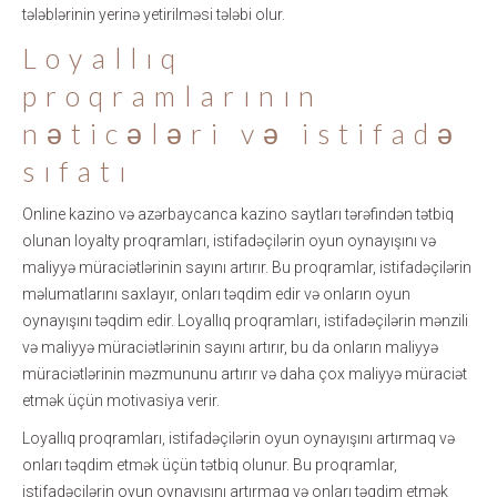
tələblərinin yerinə yetirilməsi tələbi olur.
Loyallıq
proqramlarının
nəticələri və istifadə
sıfatı
Online kazino və azərbaycanca kazino saytları tərəfindən tətbiq
olunan loyalty proqramları, istifadəçilərin oyun oynayışını və
maliyyə müraciətlərinin sayını artırır. Bu proqramlar, istifadəçilərin
məlumatlarını saxlayır, onları təqdim edir və onların oyun
oynayışını təqdim edir. Loyallıq proqramları, istifadəçilərin mənzili
və maliyyə müraciətlərinin sayını artırır, bu da onların maliyyə
müraciətlərinin məzmununu artırır və daha çox maliyyə müraciət
etmək üçün motivasiya verir.
Loyallıq proqramları, istifadəçilərin oyun oynayışını artırmaq və
onları təqdim etmək üçün tətbiq olunur. Bu proqramlar,
istifadəçilərin oyun oynayışını artırmaq və onları təqdim etmək