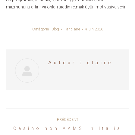
məzmununu artırır və onları təqdim etmək üçün motivasiya verir.
Catégorie :
Blog
Par
claire
4 juin 2026
Auteur :
claire
Navigation
PRÉCÉDENT
article
Casino non AAMS in Italia
Article