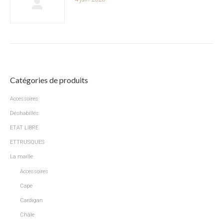
Catégories de produits
Accessoires
Déshabillés
ETAT LIBRE
ETTRUSQUES
La maille
Accessoires
Cape
Cardigan
Châle