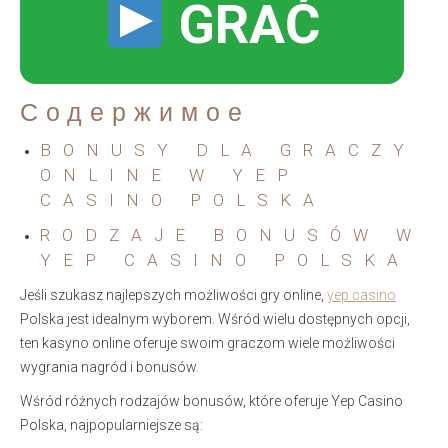
GRAĆ
Содержимое
BONUSY DLA GRACZY
ONLINE W YEP
CASINO POLSKA
RODZAJE BONUSÓW W
YEP CASINO POLSKA
Jeśli szukasz najlepszych możliwości gry online,
yep casino
Polska jest idealnym wyborem. Wśród wielu dostępnych opcji,
ten kasyno online oferuje swoim graczom wiele możliwości
wygrania nagród i bonusów.
Wśród różnych rodzajów bonusów, które oferuje Yep Casino
Polska, najpopularniejsze są: