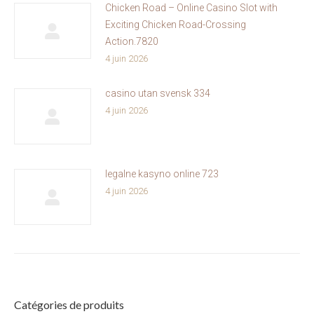
Chicken Road – Online Casino Slot with
Exciting Chicken Road-Crossing
Action.7820
4 juin 2026
casino utan svensk 334
4 juin 2026
legalne kasyno online 723
4 juin 2026
Catégories de produits