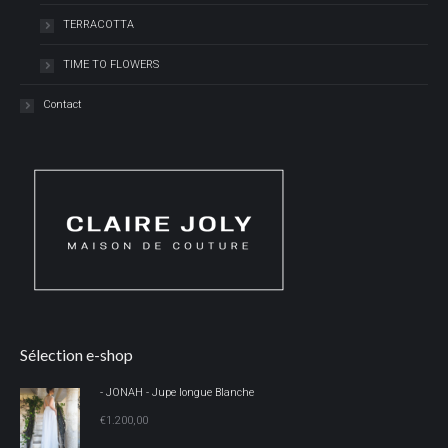
TERRACOTTA
TIME TO FLOWERS
Contact
Sélection e-shop
- JONAH - Jupe longue Blanche
€
1.200,00