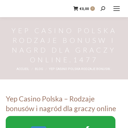
€
0,00
0
Recherche
:
YEP CASINO POLSKA
RODZAJE BONUSW I
NAGRD DLA GRACZY
ONLINE.1477
Vous êtes ici :
ACCUEIL
BLOG
YEP CASINO POLSKA RODZAJE BONUSW…
Yep Casino Polska – Rodzaje
bonusów i nagród dla graczy online