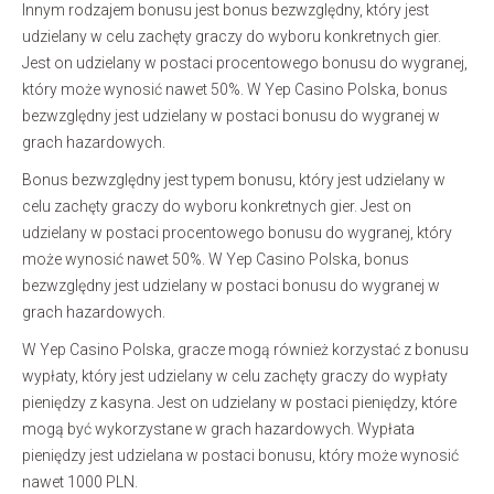
Innym rodzajem bonusu jest bonus bezwzględny, który jest
udzielany w celu zachęty graczy do wyboru konkretnych gier.
Jest on udzielany w postaci procentowego bonusu do wygranej,
który może wynosić nawet 50%. W Yep Casino Polska, bonus
bezwzględny jest udzielany w postaci bonusu do wygranej w
grach hazardowych.
Bonus bezwzględny jest typem bonusu, który jest udzielany w
celu zachęty graczy do wyboru konkretnych gier. Jest on
udzielany w postaci procentowego bonusu do wygranej, który
może wynosić nawet 50%. W Yep Casino Polska, bonus
bezwzględny jest udzielany w postaci bonusu do wygranej w
grach hazardowych.
W Yep Casino Polska, gracze mogą również korzystać z bonusu
wypłaty, który jest udzielany w celu zachęty graczy do wypłaty
pieniędzy z kasyna. Jest on udzielany w postaci pieniędzy, które
mogą być wykorzystane w grach hazardowych. Wypłata
pieniędzy jest udzielana w postaci bonusu, który może wynosić
nawet 1000 PLN.