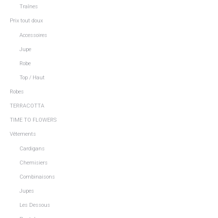
Traînes
Prix tout doux
Accessoires
Jupe
Robe
Top / Haut
Robes
TERRACOTTA
TIME TO FLOWERS
Vêtements
Cardigans
Chemisiers
Combinaisons
Jupes
Les Dessous