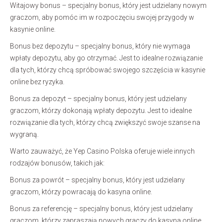
Witajowy bonus – specjalny bonus, który jest udzielany nowym
graczom, aby pomóc im w rozpoczęciu swojej przygody w
kasynie online.
Bonus bez depozytu – specjalny bonus, który nie wymaga
wpłaty depozytu, aby go otrzymać. Jest to idealne rozwiązanie
dla tych, którzy chcą spróbować swojego szczęścia w kasynie
online bez ryzyka.
Bonus za depozyt – specjalny bonus, który jest udzielany
graczom, którzy dokonają wpłaty depozytu. Jest to idealne
rozwiązanie dla tych, którzy chcą zwiększyć swoje szanse na
wygraną.
Warto zauważyć, że Yep Casino Polska oferuje wiele innych
rodzajów bonusów, takich jak:
Bonus za powrót – specjalny bonus, który jest udzielany
graczom, którzy powracają do kasyna online.
Bonus za referencję – specjalny bonus, który jest udzielany
graczom, którzy zapraszają nowych graczy do kasyna online.