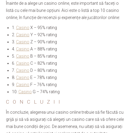
Înainte de a alege un casino online, este important să faceți o
listă cu cele mai bune opțiuni. Aici este o listă a top 10 casino
online, în funcție de recenzii și experiențe ale jucătorilor online:
1.
Casino
X – 95% rating
2.
Casino
Y – 92% rating
3.
Casino
Z – 90% rating
4.
Casino
A – 88% rating
5.
Casino
B – 85% rating
6.
Casino
C – 82% rating
7.
Casino
D – 80% rating
8.
Casino
E – 78% rating
9.
Casino
F – 76% rating
10.
Casino
G – 74% rating
CONCLUZII
În concluzie, alegerea unui casino online trebuie să fie făcută cu
grijă și să vă asigurați că alegeți un casino care să vă ofere cele
mai bune condiții de joc. De asemenea, nu uitați să vă asigurați