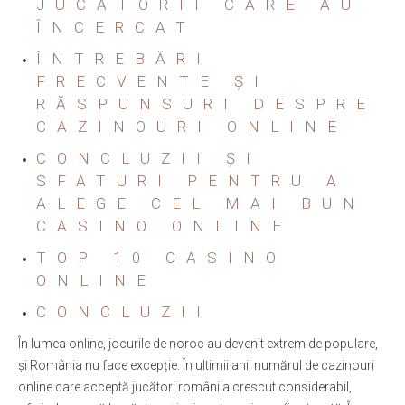
JUCĂTORII CARE AU
ÎNCERCAT
ÎNTREBĂRI
FRECVENTE ȘI
RĂSPUNSURI DESPRE
CAZINOURI ONLINE
CONCLUZII ȘI
SFATURI PENTRU A
ALEGE CEL MAI BUN
CASINO ONLINE
TOP 10 CASINO
ONLINE
CONCLUZII
În lumea online, jocurile de noroc au devenit extrem de populare,
și România nu face excepție. În ultimii ani, numărul de cazinouri
online care acceptă jucători români a crescut considerabil,