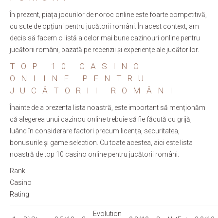
În prezent, piața jocurilor de noroc online este foarte competitivă,
cu sute de opțiuni pentru jucătorii români. În acest context, am
decis să facem o listă a celor mai bune cazinouri online pentru
jucătorii români, bazată pe recenzii și experiențe ale jucătorilor.
TOP 10 CASINO
ONLINE PENTRU
JUCĂTORII ROMÂNI
Înainte de a prezenta lista noastră, este important să menționăm
că alegerea unui cazinou online trebuie să fie făcută cu grijă,
luând în considerare factori precum licența, securitatea,
bonusurile și game selection. Cu toate acestea, aici este lista
noastră de top 10 casino online pentru jucătorii români:
Rank
Casino
Rating
Evolution