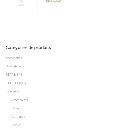
4 juin 2026
Catégories de produits
Accessoires
Déshabillés
ETAT LIBRE
ETTRUSQUES
La maille
Accessoires
Cape
Cardigan
Châle