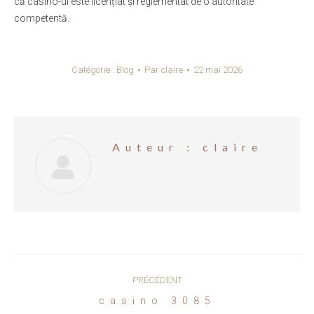
că casino-ul este licențiat și reglementat de o autoritate
competentă.
Catégorie :
Blog
Par
claire
22 mai 2026
Auteur :
claire
Navigation
PRÉCÉDENT
article
Article
casino 3085