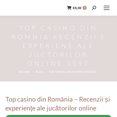
€
0,00
0
Recherche
:
TOP CASINO DIN
ROMNIA RECENZII I
EXPERIENE ALE
JUCTORILOR
ONLINE.1597
Vous êtes ici :
ACCUEIL
BLOG
TOP CASINO DIN ROMNIA RECENZII…
Top casino din România – Recenzii și
experiențe ale jucătorilor online