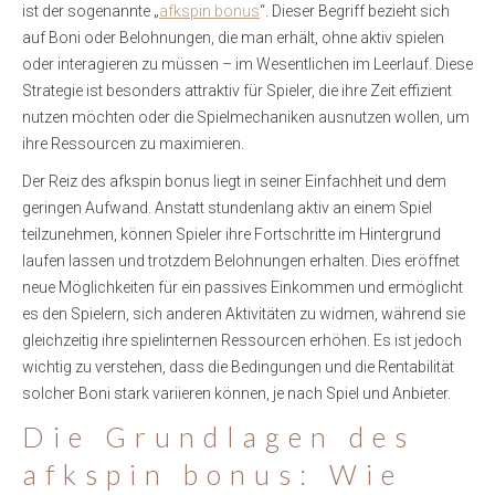
ist der sogenannte „
afkspin bonus
“. Dieser Begriff bezieht sich
auf Boni oder Belohnungen, die man erhält, ohne aktiv spielen
oder interagieren zu müssen – im Wesentlichen im Leerlauf. Diese
Strategie ist besonders attraktiv für Spieler, die ihre Zeit effizient
nutzen möchten oder die Spielmechaniken ausnutzen wollen, um
ihre Ressourcen zu maximieren.
Der Reiz des afkspin bonus liegt in seiner Einfachheit und dem
geringen Aufwand. Anstatt stundenlang aktiv an einem Spiel
teilzunehmen, können Spieler ihre Fortschritte im Hintergrund
laufen lassen und trotzdem Belohnungen erhalten. Dies eröffnet
neue Möglichkeiten für ein passives Einkommen und ermöglicht
es den Spielern, sich anderen Aktivitäten zu widmen, während sie
gleichzeitig ihre spielinternen Ressourcen erhöhen. Es ist jedoch
wichtig zu verstehen, dass die Bedingungen und die Rentabilität
solcher Boni stark variieren können, je nach Spiel und Anbieter.
Die Grundlagen des
afkspin bonus: Wie