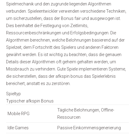
Spielmechanik und den zugrunde liegenden Algorithmen
verbunden. Spieleentwickler verwenden verschiedene Techniken,
um sicherzustellen, dass der Bonus fair und ausgewogen ist.
Dies beinhaltet die Festlegung von Zeitlimits,
Ressourcenbeschränkungen und Erfolgsbedingungen. Die
Algorithmen berechnen, welche Belohnungen basierend auf der
Spielzeit, dem Fortschritt des Spielers und anderen Faktoren
gewährt werden. Es ist wichtig zu beachten, dass die genauen
Details dieser Algorithmen oft geheim gehalten werden, um
Missbrauch zu verhindern. Gute Spiele implementieren Systeme,
die sicherstellen, dass der afkspin bonus das Spielerlebnis
bereichert, anstatt es zu zerstören.
Spieltyp
Typischer afkspin Bonus
Tägliche Belohnungen, Offline-
Mobile RPG
Ressourcen
Idle Games
Passive Einkommensgenerierung