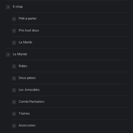
E-shop
Prêt-a-porter
Prix tout doux
La Maille
La Mariée
Robes
Deux pièces
Les Amovibles
Combi-Pantalons
Traînes
Accessoires