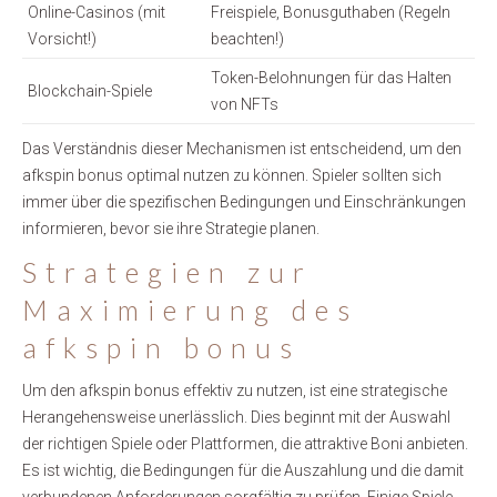
Online-Casinos (mit
Freispiele, Bonusguthaben (Regeln
Vorsicht!)
beachten!)
Token-Belohnungen für das Halten
Blockchain-Spiele
von NFTs
Das Verständnis dieser Mechanismen ist entscheidend, um den
afkspin bonus optimal nutzen zu können. Spieler sollten sich
immer über die spezifischen Bedingungen und Einschränkungen
informieren, bevor sie ihre Strategie planen.
Strategien zur
Maximierung des
afkspin bonus
Um den afkspin bonus effektiv zu nutzen, ist eine strategische
Herangehensweise unerlässlich. Dies beginnt mit der Auswahl
der richtigen Spiele oder Plattformen, die attraktive Boni anbieten.
Es ist wichtig, die Bedingungen für die Auszahlung und die damit