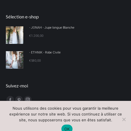
Sélection e-shop
- JONAH - Jupe longue Blanche
€
1.200,00
- ETHNIK - Robe Civile
€
580,00
Suivez-moi
Trouvez nous sur :
Facebook
Pinterest
Instagram
Nous utilisons des cookies pour vous garantir la meilleure
page
page
page
expérience sur notre site web. Si vous continuez à utiliser ce
opens
opens
opens
site, nous supposerons que vous en êtes satisfait.
in
in
in
Mentions légales
OK