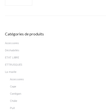
Catégories de produits
Accessoires
Déshabillés
ETAT LIBRE
ETTRUSQUES
La maille
Accessoires
Cape
Cardigan
Châle
Pull