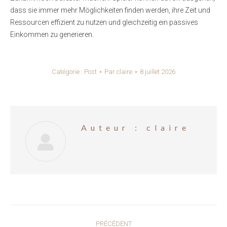
dass sie immer mehr Möglichkeiten finden werden, ihre Zeit und
Ressourcen effizient zu nutzen und gleichzeitig ein passives
Einkommen zu generieren.
Catégorie :
Post
Par
claire
8 juillet 2026
Auteur :
claire
Navigation
PRÉCÉDENT