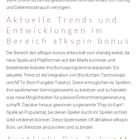
seine Online-Sicherheit gewährleisten und das Risiko von Betrug
und Datenmissbrauch verringern.
Aktuelle Trends und
Entwicklungen im
Bereich afkspin bonus
Der Bereich des afkspin bonus entwickelt sich ständig weiter, da
neue Spiele und Plattformen auf den Markt kommen und
bestehende Anbieter ihre Bonusprogramme anpassen. Ein
aktueller Trend ist die Integration von Blockchain-Technologie
und NFTs (Non-Fungible Tokens). Diese ermöglichen es Spielern,
ihre spielinternen Vermögenswerte zu besitzen und zu handeln,
was neue Möglichkeiten für passive Einkommensgenerierung
schafft. Darüber hinaus gewinnen sogenannte "Play-to-Earn"-
Spiele an Popularität, bei denen Spieler durch ihr Spielen echtes
Geld verdienen können. Diese Spiele bieten oft attraktive afkspin
Boni, um Benutzer anzulocken und zu binden.