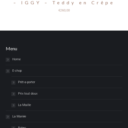
– IGGY – Teddy en Crêpe
€
260,00
Menu
Home
E-shop
Prêt-a-porter
Prix tout doux
La Maille
La Mariée
Robes