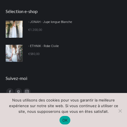
Sélection e-shop
- JONAH - Jupe longue Blanche
€
1.200,00
- ETHNIK - Robe Civile
€
580,00
Suivez-moi
Trouvez nous sur :
Facebook
Pinterest
Instagram
Nous utilisons des cookies pour vous garantir la meilleure
page
page
page
expérience sur notre site web. Si vous continuez à utiliser ce
opens
opens
opens
site, nous supposerons que vous en êtes satisfait.
in
in
in
Mentions légales
OK
new
new
new