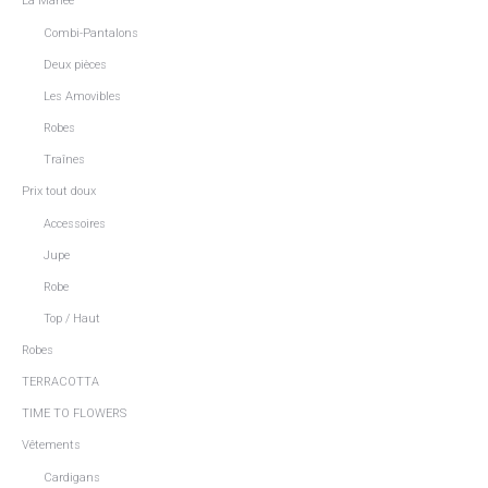
La Mariée
Combi-Pantalons
Deux pièces
Les Amovibles
Robes
Traînes
Prix tout doux
Accessoires
Jupe
Robe
Top / Haut
Robes
TERRACOTTA
TIME TO FLOWERS
Vêtements
Cardigans