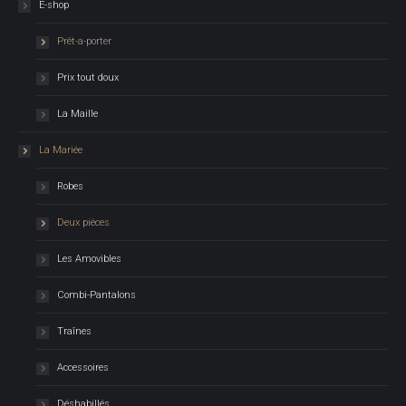
E-shop
Prêt-a-porter
Prix tout doux
La Maille
La Mariée
Robes
Deux pièces
Les Amovibles
Combi-Pantalons
Traînes
Accessoires
Déshabillés