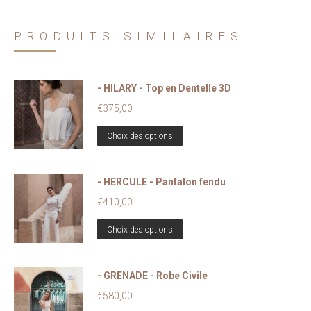
PRODUITS SIMILAIRES
- HILARY - Top en Dentelle 3D
€
375,00
Ce
Choix des options
produit
a
- HERCULE - Pantalon fendu
plusieurs
variations.
€
410,00
Les
Ce
Choix des options
options
produit
peuvent
a
être
- GRENADE - Robe Civile
plusieurs
choisies
variations.
€
580,00
sur
Les