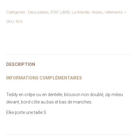
IGGY
-
Catégories :
Deux pièces
,
ETAT LIBRE
,
La Mariée
,
Vestes
,
Vêtements
Teddy
SKU:
N/A
en
Crêpe
DESCRIPTION
INFORMATIONS COMPLÉMENTAIRES
Teddy en crêpe ou en dentelle, blouson non doublé, zip milieu
devant, bord côte au bas et bas de manches.
Elke porte une taille S