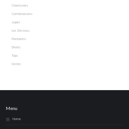
Chemisiers
Combinaisons
Jupes
Les Dessous
Pantalons
Shorts
Tops
Vestes
Menu
Home