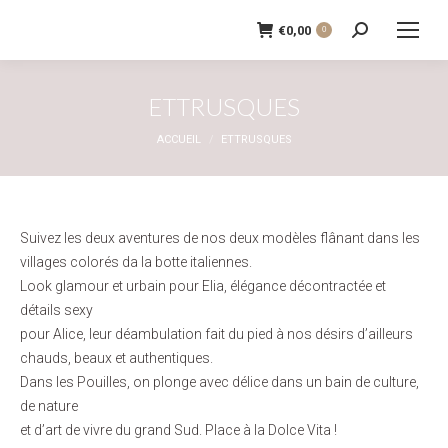
€
0,00
0
Recherche
:
ETTRUSQUES
Vous êtes ici :
ACCUEIL
ETTRUSQUES
Suivez les deux aventures de nos deux modèles flânant dans les
villages colorés da la botte italiennes.
Look glamour et urbain pour Elia, élégance décontractée et
détails sexy
pour Alice, leur déambulation fait du pied à nos désirs d’ailleurs
chauds, beaux et authentiques.
Dans les Pouilles, on plonge avec délice dans un bain de culture,
de nature
et d’art de vivre du grand Sud. Place à la Dolce Vita !