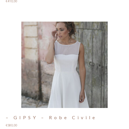
€
410,00
– GIPSY – Robe Civile
€
580,00