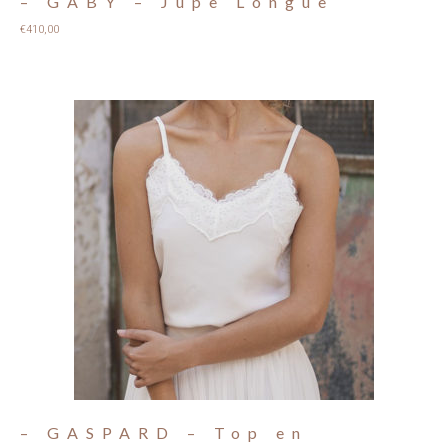
– GABY – Jupe Longue
€
410,00
– GASPARD – Top en