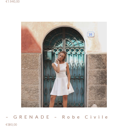
€
1.940,00
– GRENADE – Robe Civile
€
580,00