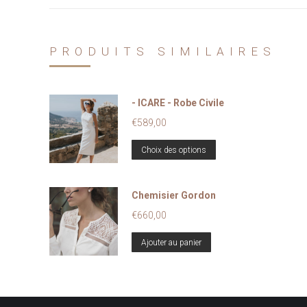
PRODUITS SIMILAIRES
- ICARE - Robe Civile
€
589,00
Ce
Choix des options
produit
a
Chemisier Gordon
plusieurs
variations.
€
660,00
Les
Ajouter au panier
options
peuvent
être
choisies