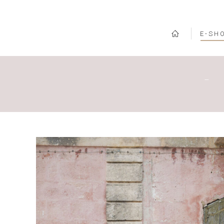
E-SH
–