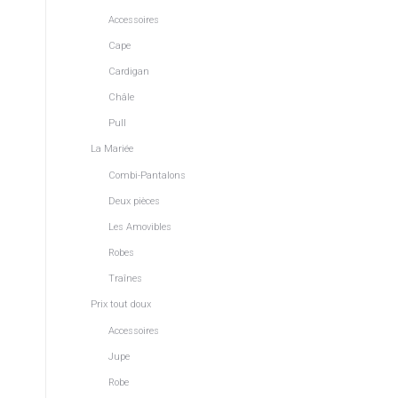
Accessoires
Cape
Cardigan
Châle
Pull
La Mariée
Combi-Pantalons
Deux pièces
Les Amovibles
Robes
Traînes
Prix tout doux
Accessoires
Jupe
Robe