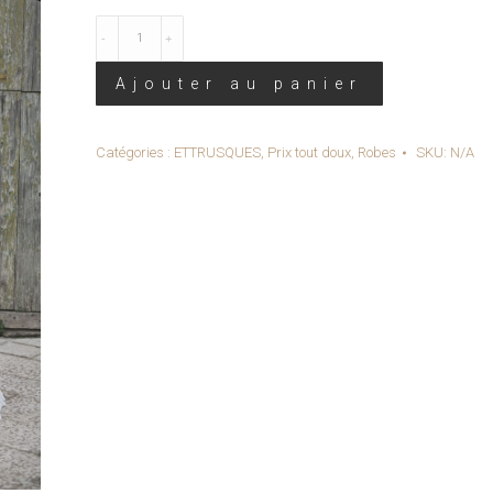
Quantité
-
GWEN
Ajouter au panier
-
Robe
Catégories :
ETTRUSQUES
,
Prix tout doux
,
Robes
SKU:
N/A
de
Mariée