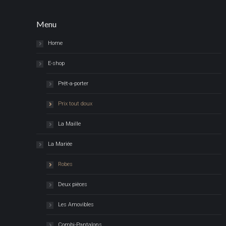
sur
la
Menu
page
du
Home
produit
E-shop
Prêt-a-porter
Prix tout doux
La Maille
La Mariée
Robes
Deux pièces
Les Amovibles
Combi-Pantalons