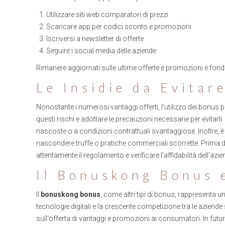
Utilizzare siti web comparatori di prezzi
Scaricare app per codici sconto e promozioni
Iscriversi a newsletter di offerte
Seguire i social media delle aziende
Rimanere aggiornati sulle ultime offerte e promozioni è fonda
Le Insidie da Evitar
Nonostante i numerosi vantaggi offerti, l'utilizzo dei bonus
questi rischi e adottare le precauzioni necessarie per evita
nascoste o a condizioni contrattuali svantaggiose. Inoltre, è 
nascondere truffe o pratiche commerciali scorrette. Prima 
attentamente il regolamento e verificare l'affidabilità dell'azie
Il Bonuskong Bonus e
Il
bonuskong bonus
, come altri tipi di bonus, rappresenta 
tecnologie digitali e la crescente competizione tra le aziend
sull'offerta di vantaggi e promozioni ai consumatori. In futu