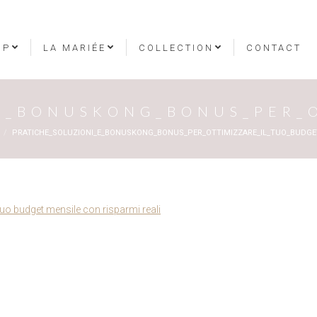
OP
LA MARIÉE
COLLECTION
CONTACT
E_BONUSKONG_BONUS_PER_
PRATICHE_SOLUZIONI_E_BONUSKONG_BONUS_PER_OTTIMIZZARE_IL_TUO_BUDGE
tuo budget mensile con risparmi reali