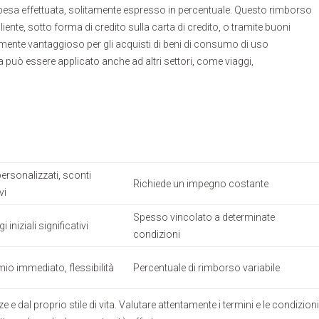
pesa effettuata, solitamente espresso in percentuale. Questo rimborso
ente, sotto forma di credito sulla carta di credito, o tramite buoni
larmente vantaggioso per gli acquisti di beni di consumo di uso
può essere applicato anche ad altri settori, come viaggi,
ersonalizzati, sconti
Richiede un impegno costante
vi
Spesso vincolato a determinate
 iniziali significativi
condizioni
io immediato, flessibilità
Percentuale di rimborso variabile
 e dal proprio stile di vita. Valutare attentamente i termini e le condizioni