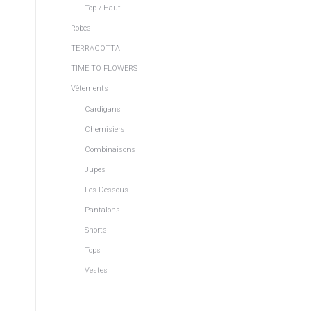
Top / Haut
Robes
TERRACOTTA
TIME TO FLOWERS
Vêtements
Cardigans
Chemisiers
Combinaisons
Jupes
Les Dessous
Pantalons
Shorts
Tops
Vestes