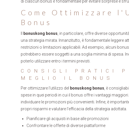
di ciascun bonus è fondamentale per evitare sorprese e sfrutt
Come Ottimizzare l'
Bonus
Il
bonuskong bonus
, in particolare, offre diverse opportun
una strategia mirata. Innanzitutto, è fondamentale leggere a
restrizioni o limitazioni applicabili. Ad esempio, alcuni bonu
potrebbero essere soggetti a una soglia minima di spesa. Inol
poterlo utilizzare entro i termini previsti.
CONSIGLI PRATICI 
MEGLIO IL BONUS
Per ottimizzare l'utilizzo del
bonuskong bonus
, è consigliab
spese in quei periodi in cui il bonus offre i vantaggi maggiori. 
individuare le promozioni più convenienti. Infine, è importante
propri risparmi e valutare l'efficacia della strategia adottata.
Pianificare gli acquisti in base alle promozioni
Confrontare le offerte di diverse piattaforme