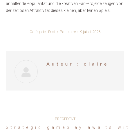
anhaltende Popularität und die kreativen Fan-Projekte zeugen von
der zeitlosen Attraktivität dieses kleinen, aber feinen Spiels.
Catégorie :
Post
Par
claire
9 juillet 2026
Auteur :
claire
Navigation
PRÉCÉDENT
article
Article
Strategic_gameplay_awaits_wi