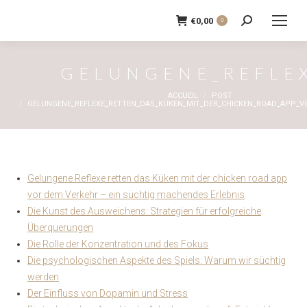
€
0,00
0
Recherche
:
GELUNGENE_REFLEX
Vous êtes ici :
ACCUEIL
POST
GELUNGENE_REFLEXE_RETTEN_DAS_KÜKEN_MIT_DER_CHICKEN_ROAD_APP_V
Gelungene Reflexe retten das Küken mit der chicken road app
vor dem Verkehr – ein süchtig machendes Erlebnis
Die Kunst des Ausweichens: Strategien für erfolgreiche
Überquerungen
Die Rolle der Konzentration und des Fokus
Die psychologischen Aspekte des Spiels: Warum wir süchtig
werden
Der Einfluss von Dopamin und Stress