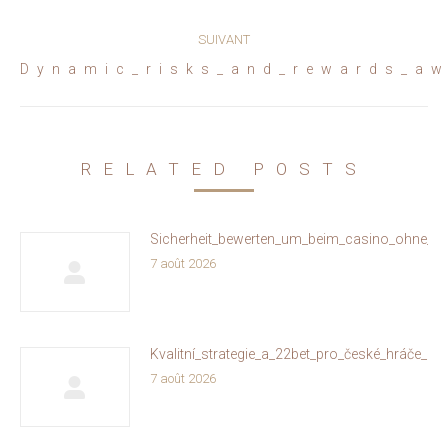
précédent
:
SUIVANT
Article
Dynamic_risks_and_rewards_aw
suivant
:
RELATED POSTS
Sicherheit_bewerten_um_beim_casino_ohne_oa
7 août 2026
Kvalitní_strategie_a_22bet_pro_české_hráče_on
7 août 2026