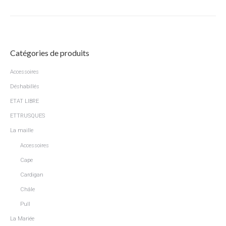
Catégories de produits
Accessoires
Déshabillés
ETAT LIBRE
ETTRUSQUES
La maille
Accessoires
Cape
Cardigan
Châle
Pull
La Mariée