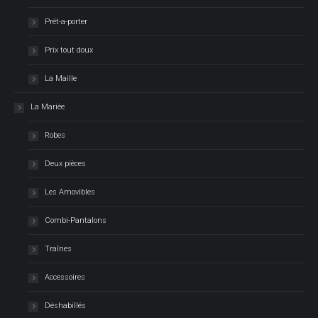
Prêt-a-porter
Prix tout doux
La Maille
La Mariée
Robes
Deux pièces
Les Amovibles
Combi-Pantalons
Traînes
Accessoires
Déshabillés