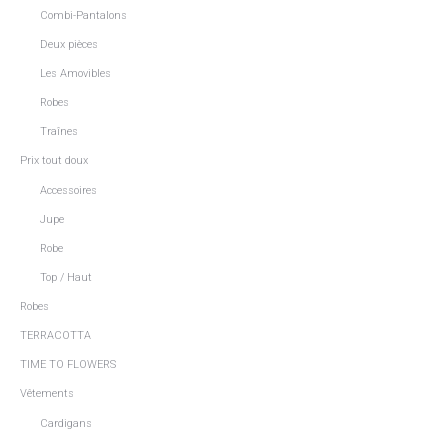
Combi-Pantalons
Deux pièces
Les Amovibles
Robes
Traînes
Prix tout doux
Accessoires
Jupe
Robe
Top / Haut
Robes
TERRACOTTA
TIME TO FLOWERS
Vêtements
Cardigans