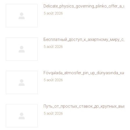
Delicate_physics_governing_plinko_offer_a_un
5 août 2026
Бесплатный_доступ_к_азартному_миру_с_ol
5 août 2026
Fövqəladə_atmosfer_pin_up_dünyasında_xəyallar
5 août 2026
Путь_от_простых_ставок_до_крупных_выиг
5 août 2026