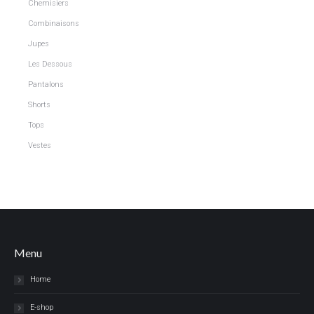
Chemisiers
Combinaisons
Jupes
Les Dessous
Pantalons
Shorts
Tops
Vestes
Menu
Home
E-shop