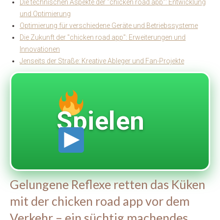
Die technischen Aspekte der "chicken road app": Entwicklung
und Optimierung
Optimierung für verschiedene Geräte und Betriebssysteme
Die Zukunft der "chicken road app": Erweiterungen und
Innovationen
Jenseits der Straße: Kreative Ableger und Fan-Projekte
Spielen
Gelungene Reflexe retten das Küken
mit der chicken road app vor dem
Verkehr – ein süchtig machendes