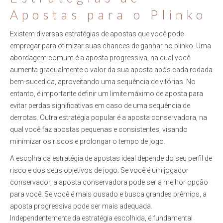
Apostas para o Plinko
Existem diversas estratégias de apostas que você pode
empregar para otimizar suas chances de ganhar no plinko. Uma
abordagem comum é a aposta progressiva, na qual você
aumenta gradualmente o valor da sua aposta após cada rodada
bem-sucedida, aproveitando uma sequência de vitórias. No
entanto, é importante definir um limite máximo de aposta para
evitar perdas significativas em caso de uma sequência de
derrotas. Outra estratégia popular é a aposta conservadora, na
qual você faz apostas pequenas e consistentes, visando
minimizar os riscos e prolongar o tempo de jogo.
A escolha da estratégia de apostas ideal depende do seu perfil de
risco e dos seus objetivos de jogo. Se você é um jogador
conservador, a aposta conservadora pode ser a melhor opção
para você. Se você é mais ousado e busca grandes prêmios, a
aposta progressiva pode ser mais adequada.
Independentemente da estratégia escolhida, é fundamental