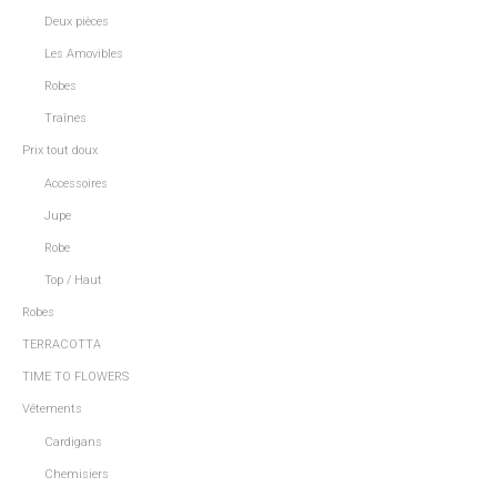
Deux pièces
Les Amovibles
Robes
Traînes
Prix tout doux
Accessoires
Jupe
Robe
Top / Haut
Robes
TERRACOTTA
TIME TO FLOWERS
Vêtements
Cardigans
Chemisiers