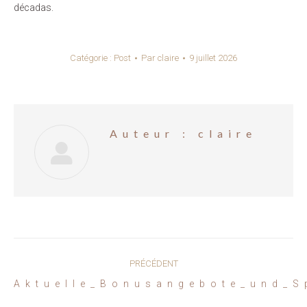
décadas.
Catégorie :
Post
Par
claire
9 juillet 2026
Auteur :
claire
Navigation
PRÉCÉDENT
article
Article
Aktuelle_Bonusangebote_und_Sp
précédent