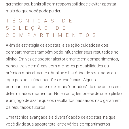
gerenciar seu bankroll com responsabilidade e evitar apostar
mais do que você pode perder.
TÉCNICAS DE
SELEÇÃO DE
COMPARTIMENTOS
Além da estratégia de apostas, a seleção cuidadosa dos
compartimentos também pode influenciar seus resultados no
plinko. Em vez de apostar aleatoriamente em compartimentos,
concentre-se em áreas com melhores probabilidades ou
prêmios mais atraentes. Analise o histórico de resultados do
jogo para identificar padrões e tendências. Alguns
compartimentos podem ser mais "sortudos" do que outros em
determinados momentos. No entanto, lembre-se de que o plinko
é um jogo de azar e que os resultados passados não garantem
os resultados futuros.
Uma técnica avançada é a diversificação de apostas, na qual
você divide sua aposta total entre vários compartimentos