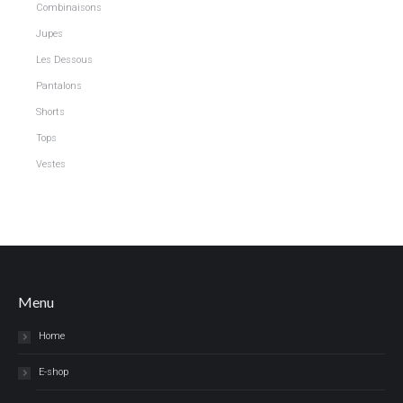
Combinaisons
Jupes
Les Dessous
Pantalons
Shorts
Tops
Vestes
Menu
Home
E-shop