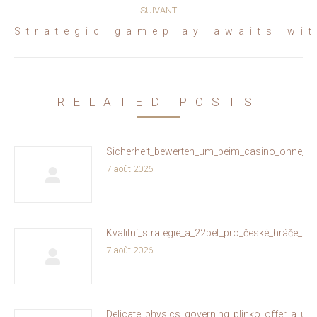
:
SUIVANT
Article
Strategic_gameplay_awaits_wi
suivant
:
RELATED POSTS
Sicherheit_bewerten_um_beim_casino_ohne_oa
7 août 2026
Kvalitní_strategie_a_22bet_pro_české_hráče_on
7 août 2026
Delicate_physics_governing_plinko_offer_a_un