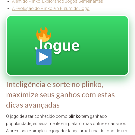
Além do Plinko: Explorando Jogos Semelhantes
A Evolução do Plinko e o Futuro do Jogo
Jogue
Inteligência e sorte no plinko,
maximize seus ganhos com estas
dicas avançadas
O jogo de azar conhecido como
plinko
tem ganhado
popularidade, especialmente em plataformas online e cassinos.
A premissa é simples: o jogador lança uma ficha do topo de um