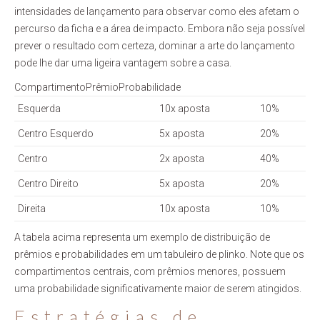
intensidades de lançamento para observar como eles afetam o
percurso da ficha e a área de impacto. Embora não seja possível
prever o resultado com certeza, dominar a arte do lançamento
pode lhe dar uma ligeira vantagem sobre a casa.
CompartimentoPrêmioProbabilidade
Esquerda
10x aposta
10%
Centro Esquerdo
5x aposta
20%
Centro
2x aposta
40%
Centro Direito
5x aposta
20%
Direita
10x aposta
10%
A tabela acima representa um exemplo de distribuição de
prêmios e probabilidades em um tabuleiro de plinko. Note que os
compartimentos centrais, com prêmios menores, possuem
uma probabilidade significativamente maior de serem atingidos.
Estratégias de