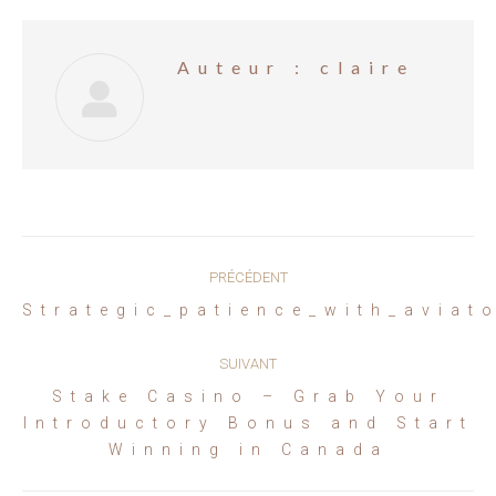
Auteur :
claire
Navigation
PRÉCÉDENT
article
Article
Strategic_patience_with_aviat
précédent
:
SUIVANT
Stake Casino – Grab Your
Article
Introductory Bonus and Start
suivant
Winning in Canada
: