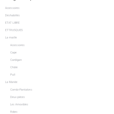
Accessoires
Déshabillés
ETAT LIBRE
ETTRUSQUES
La maille
Accessoires
Cape
Cardigan
Châle
Pull
La Mariée
Combi-Pantalons
Deux pièces
Les Amovibles
Robes