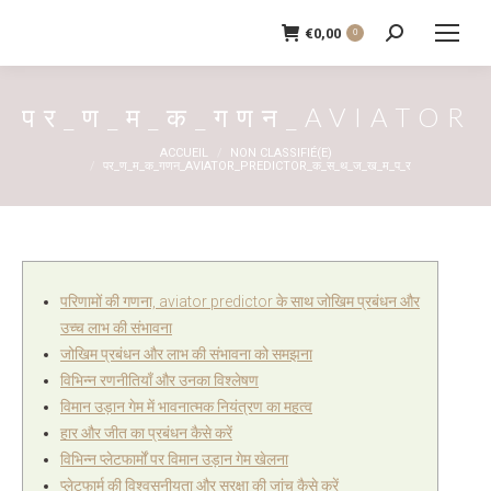
€
0,00
0
Recherche
:
पर_ण_म_क_गणन_AVIATOR
Vous êtes ici :
ACCUEIL
NON CLASSIFIÉ(E)
पर_ण_म_क_गणन_AVIATOR_PREDICTOR_क_स_थ_ज_ख_म_प_र
परिणामों की गणना, aviator predictor के साथ जोखिम प्रबंधन और
उच्च लाभ की संभावना
जोखिम प्रबंधन और लाभ की संभावना को समझना
विभिन्न रणनीतियाँ और उनका विश्लेषण
विमान उड़ान गेम में भावनात्मक नियंत्रण का महत्व
हार और जीत का प्रबंधन कैसे करें
विभिन्न प्लेटफार्मों पर विमान उड़ान गेम खेलना
प्लेटफार्म की विश्वसनीयता और सुरक्षा की जांच कैसे करें