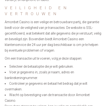
VEILIGHEID EN
VERTROUWEN
Amonbet Casino is een veilige en betrouwbare partij, die garantie
biedt voor de veiligheid van je transacties. De website is SSL-
gecertificeerd, wat betekent dat alle gegevens die je verstuurt, veilig
en beveiligd zijn. Bovendien biedt Amonbet Casino een
klantenservice die 24 uur per dag beschikbaar is om je te helpen
bij eventuele problemen of vragen.
Om een transactie uit te voeren, volg je deze stappen:
Selecteer de betaaloptie die je wilt gebruiken.
Voer je gegevens in, zoals je naam, adres en
bankrekeningnummer.
Controleer je gegevens en betaal het bedrag dat je wilt
overmaken.
Wacht op bevestiging van de transactie door Amonbet
Casino.