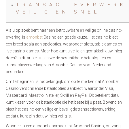
TRANSACTIEVERWERK
VEILIG EN SNEL
Als u op zoek bent naar een betrouwbare en veilige online casino-
ervaring, is
amonbet
Casino een goede keuze. Het casino biedt
een breed scala aan spelopties, waaronder slots, table games en
live casino-games. Maar hoe kunt u veilig en gemakkelijk uw inleg
doen? In dit artikel zullen we de beschikbare betaalopties en
transactieverwerking van Amonbet Casino voor Nederland
bespreken.
Om te beginnen, is het belangrijk om op te merken dat Amonbet
Casino verschillende betaalopties aanbiedt, waaronder Visa,
Mastercard, Maestro, Neteller, Skrill en PayPal. Dit betekent dat u
kunt kiezen voor de betaaloptie die het beste bij u past. Bovendien
biedt het casino een veilige en beveiligde transactieverwerking,
zodat u kunt zijn dat uw inleg veilig is.
Wanneer u een account aanmaakt bij Amonbet Casino, ontvangt