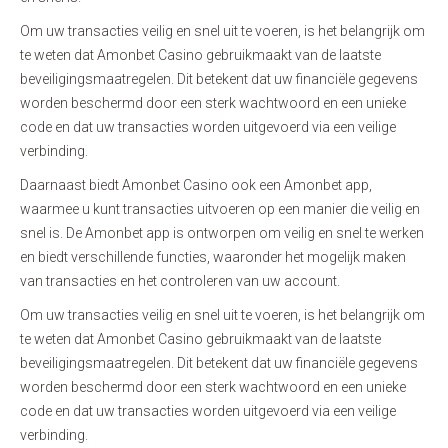
Om uw transacties veilig en snel uit te voeren, is het belangrijk om
te weten dat Amonbet Casino gebruikmaakt van de laatste
beveiligingsmaatregelen. Dit betekent dat uw financiële gegevens
worden beschermd door een sterk wachtwoord en een unieke
code en dat uw transacties worden uitgevoerd via een veilige
verbinding.
Daarnaast biedt Amonbet Casino ook een Amonbet app,
waarmee u kunt transacties uitvoeren op een manier die veilig en
snel is. De Amonbet app is ontworpen om veilig en snel te werken
en biedt verschillende functies, waaronder het mogelijk maken
van transacties en het controleren van uw account.
Om uw transacties veilig en snel uit te voeren, is het belangrijk om
te weten dat Amonbet Casino gebruikmaakt van de laatste
beveiligingsmaatregelen. Dit betekent dat uw financiële gegevens
worden beschermd door een sterk wachtwoord en een unieke
code en dat uw transacties worden uitgevoerd via een veilige
verbinding.