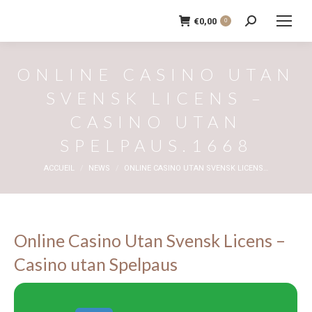
€
0,00
0
Recherche
:
ONLINE CASINO UTAN
SVENSK LICENS –
CASINO UTAN
SPELPAUS.1668
Vous êtes ici :
ACCUEIL
NEWS
ONLINE CASINO UTAN SVENSK LICENS…
Online Casino Utan Svensk Licens –
Casino utan Spelpaus