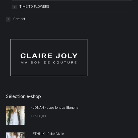
TIME TO FLOWERS
Contact
Sélection e-shop
- JONAH - Jupe longue Blanche
€
1.200,00
- ETHNIK - Robe Civile