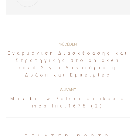
Navigation
PRÉCÉDENT
article
Εναρμόνιση Διασκέδασης και
Στρατηγικής στο chicken
Article
road 2 για Απεριόριστη
précédent
Δράση και Εμπειρίες
:
SUIVANT
Mostbet w Polsce aplikacja
Article
mobilna.1675 (2)
suivant
: