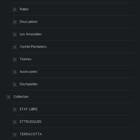
Robes
Deux pièces
Les Amovibles
Combi-Pantalons
Traînes
Accessoires
Déshabillés
Collection
ETAT LIBRE
ETTRUSQUES
TERRACOTTA