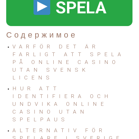
SPELA
Содержимое
VARFÖR DET ÄR
FARLIGT ATT SPELA
PÅ ONLINE CASINO
UTAN SVENSK
LICENS
HUR ATT
IDENTIFIERA OCH
UNDVIKA ONLINE
CASINO UTAN
SPELPAUS
ALTERNATIV FÖR
SPELARE I SVERIGE