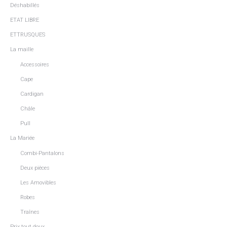
Déshabillés
ETAT LIBRE
ETTRUSQUES
La maille
Accessoires
Cape
Cardigan
Châle
Pull
La Mariée
Combi-Pantalons
Deux pièces
Les Amovibles
Robes
Traînes
Prix tout doux