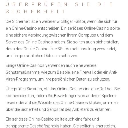
ÜBERPRÜFEN SIE DIE
SICHERHEIT
Die Sicherheit ist ein weiterer wichtiger Faktor, wenn Sie sich für
ein Online-Casino entscheiden. Ein seriöses Online-Casino sollte
eine sichere Verbindung zwischen Ihrem Computer und dem
Server des Online-Casinos haben. Sie sollten auch sicherstellen,
dass das Online-Casino eine SSL-Verschlüsselung verwendet,
um Ihre persönlichen Daten zu schützen.
Einige Online-Casinos verwenden auch eine weitere
Schutzmaßnahme, wie zum Beispiel eine Firewall oder ein Anti-
Viren-Programm, um Ihre persönlichen Daten zu schützen.
Überprüfen Sie auch, ob das Online-Casino eine gute Ruf hat. Sie
können dies tun, indem Sie Bewertungen von anderen Spielern
lesen oder auf die Website des Online-Casinos klicken, um mehr
über die Sicherheit und Seriosität des Anbieters zu erfahren.
Ein seriöses Online-Casino sollte auch eine faire und
transparente Geschäftspraxis haben. Sie sollten sicherstellen,