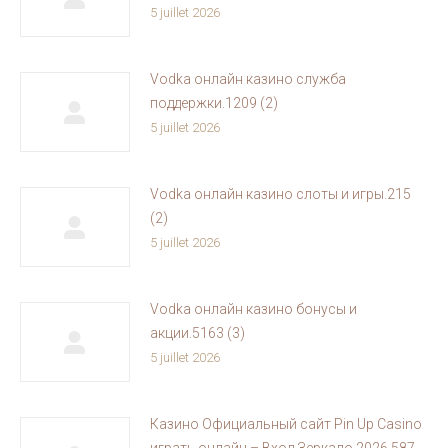
5 juillet 2026
Vodka онлайн казино служба
поддержки.1209 (2)
5 juillet 2026
Vodka онлайн казино слоты и игры.215
(2)
5 juillet 2026
Vodka онлайн казино бонусы и
акции.5163 (3)
5 juillet 2026
Казино Официальный сайт Pin Up Casino