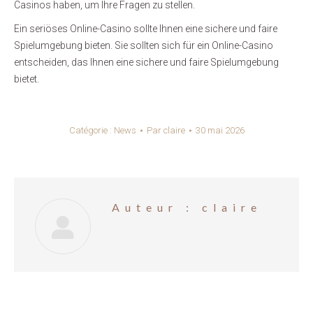
Casinos haben, um Ihre Fragen zu stellen.
Ein seriöses Online-Casino sollte Ihnen eine sichere und faire
Spielumgebung bieten. Sie sollten sich für ein Online-Casino
entscheiden, das Ihnen eine sichere und faire Spielumgebung
bietet.
Catégorie :
News
Par
claire
30 mai 2026
Auteur :
claire