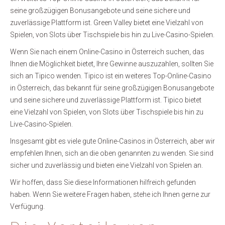
seine großzügigen Bonusangebote und seine sichere und
zuverlässige Plattform ist. Green Valley bietet eine Vielzahl von
Spielen, von Slots über Tischspiele bis hin zu Live-Casino-Spielen.
Wenn Sie nach einem Online-Casino in Österreich suchen, das
Ihnen die Möglichkeit bietet, Ihre Gewinne auszuzahlen, sollten Sie
sich an Tipico wenden. Tipico ist ein weiteres Top-Online-Casino
in Österreich, das bekannt für seine großzügigen Bonusangebote
und seine sichere und zuverlässige Plattform ist. Tipico bietet
eine Vielzahl von Spielen, von Slots über Tischspiele bis hin zu
Live-Casino-Spielen.
Insgesamt gibt es viele gute Online-Casinos in Österreich, aber wir
empfehlen Ihnen, sich an die oben genannten zu wenden. Sie sind
sicher und zuverlässig und bieten eine Vielzahl von Spielen an.
Wir hoffen, dass Sie diese Informationen hilfreich gefunden
haben. Wenn Sie weitere Fragen haben, stehe ich Ihnen gerne zur
Verfügung.