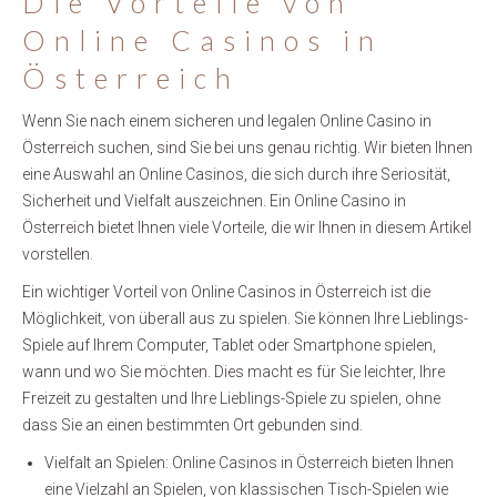
Die Vorteile von
Online Casinos in
Österreich
Wenn Sie nach einem sicheren und legalen Online Casino in
Österreich suchen, sind Sie bei uns genau richtig. Wir bieten Ihnen
eine Auswahl an Online Casinos, die sich durch ihre Seriosität,
Sicherheit und Vielfalt auszeichnen. Ein Online Casino in
Österreich bietet Ihnen viele Vorteile, die wir Ihnen in diesem Artikel
vorstellen.
Ein wichtiger Vorteil von Online Casinos in Österreich ist die
Möglichkeit, von überall aus zu spielen. Sie können Ihre Lieblings-
Spiele auf Ihrem Computer, Tablet oder Smartphone spielen,
wann und wo Sie möchten. Dies macht es für Sie leichter, Ihre
Freizeit zu gestalten und Ihre Lieblings-Spiele zu spielen, ohne
dass Sie an einen bestimmten Ort gebunden sind.
Vielfalt an Spielen: Online Casinos in Österreich bieten Ihnen
eine Vielzahl an Spielen, von klassischen Tisch-Spielen wie