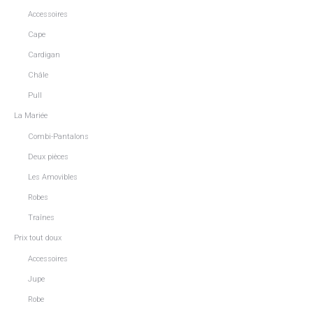
Accessoires
Cape
Cardigan
Châle
Pull
La Mariée
Combi-Pantalons
Deux pièces
Les Amovibles
Robes
Traînes
Prix tout doux
Accessoires
Jupe
Robe