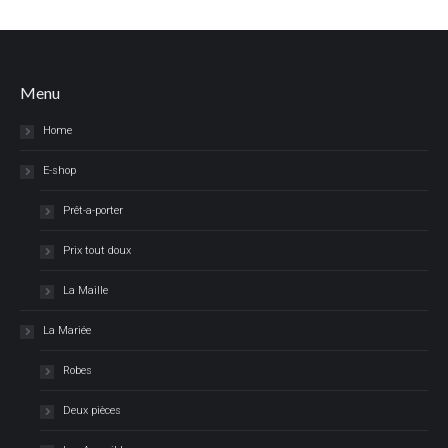
Menu
Home
E-shop
Prêt-a-porter
Prix tout doux
La Maille
La Mariée
Robes
Deux pièces