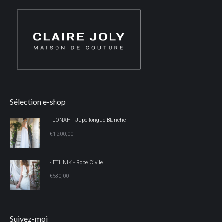
Sélection e-shop
- JONAH - Jupe longue Blanche
€
1.200,00
- ETHNIK - Robe Civile
€
580,00
Suivez-moi