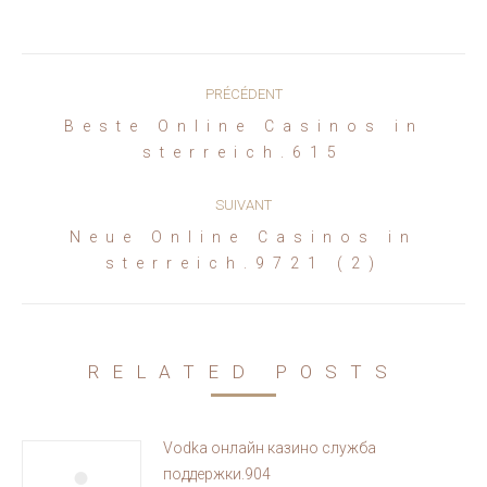
Navigation
PRÉCÉDENT
article
Beste Online Casinos in
Article
sterreich.615
précédent
:
SUIVANT
Neue Online Casinos in
Article
sterreich.9721 (2)
suivant
:
RELATED POSTS
Vodka онлайн казино служба
поддержки.904