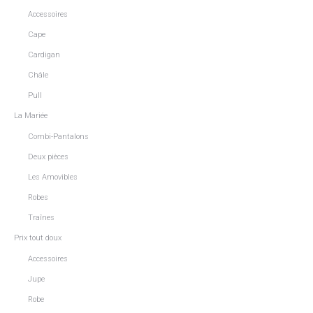
Accessoires
Cape
Cardigan
Châle
Pull
La Mariée
Combi-Pantalons
Deux pièces
Les Amovibles
Robes
Traînes
Prix tout doux
Accessoires
Jupe
Robe