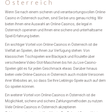
Österreich
Wenn Sie nach einem sicheren und verantwortungsvollen Online-
Casino in Österreich suchen, sind Sie bei uns genau richtig. Wir
bieten Ihnen eine Auswahl an Online-Casinos, die legal in
Österreich operieren und Ihnen eine sichere und unterhaltsame
Spiel-Erfahrung bieten.
Ein wichtiger Vorteil von Online-Casinos in Österreich ist die
Vielfalt an Spielen, die Ihnen zur Verfügung stehen. Von
klassischen Tischspielen wie Blackjack und Roulette über
verschiedene Video-Slot-Maschinen bis hin zu Live-Casino-
Spielen gibt es für jeden Geschmack etwas. Darüber hinaus
bieten viele Online-Casinos in Österreich auch mobile Versionen
ihrer Websites an, so dass Sie Ihre Lieblings-Spiele auch auf dem
Go spielen können.
Ein weiterer Vorteil von Online-Casinos in Österreich ist die
Möglichkeit, sichere und sichere Zahlungsmethoden zu nutzen.
Viele Online-Casinos in Österreich akzeptieren