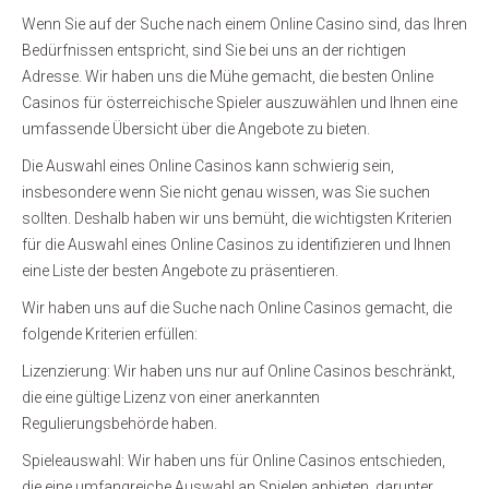
Wenn Sie auf der Suche nach einem Online Casino sind, das Ihren
Bedürfnissen entspricht, sind Sie bei uns an der richtigen
Adresse. Wir haben uns die Mühe gemacht, die besten Online
Casinos für österreichische Spieler auszuwählen und Ihnen eine
umfassende Übersicht über die Angebote zu bieten.
Die Auswahl eines Online Casinos kann schwierig sein,
insbesondere wenn Sie nicht genau wissen, was Sie suchen
sollten. Deshalb haben wir uns bemüht, die wichtigsten Kriterien
für die Auswahl eines Online Casinos zu identifizieren und Ihnen
eine Liste der besten Angebote zu präsentieren.
Wir haben uns auf die Suche nach Online Casinos gemacht, die
folgende Kriterien erfüllen:
Lizenzierung: Wir haben uns nur auf Online Casinos beschränkt,
die eine gültige Lizenz von einer anerkannten
Regulierungsbehörde haben.
Spieleauswahl: Wir haben uns für Online Casinos entschieden,
die eine umfangreiche Auswahl an Spielen anbieten, darunter