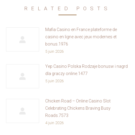
RELATED POSTS
Mafia Casino en France plateforme de
casino en ligne avec jeux modernes et
bonus.1976
5 juin 2026
Yep Casino Polska Rodzaje bonusw i nagrd
dla graczy online.1477
5 juin 2026
Chicken Road – Online Casino Slot
Celebrating Chickens Braving Busy
Roads.7573
4 juin 2026