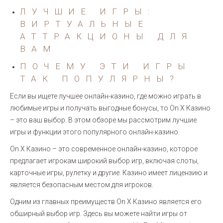
ЛУЧШИЕ ИГРЫ:
ВИРТУАЛЬНЫЕ
АТТРАКЦИОНЫ ДЛЯ
ВАМ
ПОЧЕМУ ЭТИ ИГРЫ
ТАК ПОПУЛЯРНЫ?
Если вы ищете лучшее онлайн-казино, где можно играть в
любимые игры и получать выгодные бонусы, то On X Казино
– это ваш выбор. В этом обзоре мы рассмотрим лучшие
игры и функции этого популярного онлайн-казино.
On X Казино – это современное онлайн-казино, которое
предлагает игрокам широкий выбор игр, включая слоты,
карточные игры, рулетку и другие. Казино имеет лицензию и
является безопасным местом для игроков.
Одним из главных преимуществ On X Казино является его
обширный выбор игр. Здесь вы можете найти игры от