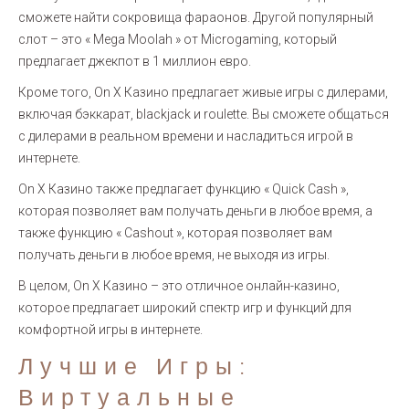
сможете найти сокровища фараонов. Другой популярный
слот – это « Mega Moolah » от Microgaming, который
предлагает джекпот в 1 миллион евро.
Кроме того, On X Казино предлагает живые игры с дилерами,
включая бэккарат, blackjack и roulette. Вы сможете общаться
с дилерами в реальном времени и насладиться игрой в
интернете.
On X Казино также предлагает функцию « Quick Cash »,
которая позволяет вам получать деньги в любое время, а
также функцию « Cashout », которая позволяет вам
получать деньги в любое время, не выходя из игры.
В целом, On X Казино – это отличное онлайн-казино,
которое предлагает широкий спектр игр и функций для
комфортной игры в интернете.
Лучшие Игры:
Виртуальные