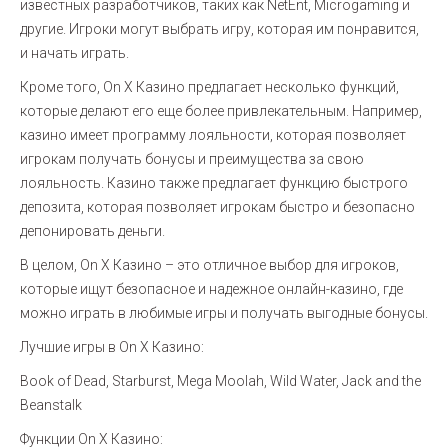
известных разработчиков, таких как NetEnt, Microgaming и
другие. Игроки могут выбрать игру, которая им понравится,
и начать играть.
Кроме того, On X Казино предлагает несколько функций,
которые делают его еще более привлекательным. Например,
казино имеет программу лояльности, которая позволяет
игрокам получать бонусы и преимущества за свою
лояльность. Казино также предлагает функцию быстрого
депозита, которая позволяет игрокам быстро и безопасно
депонировать деньги.
В целом, On X Казино – это отличное выбор для игроков,
которые ищут безопасное и надежное онлайн-казино, где
можно играть в любимые игры и получать выгодные бонусы.
Лучшие игры в On X Казино:
Book of Dead, Starburst, Mega Moolah, Wild Water, Jack and the
Beanstalk
Функции On X Казино: