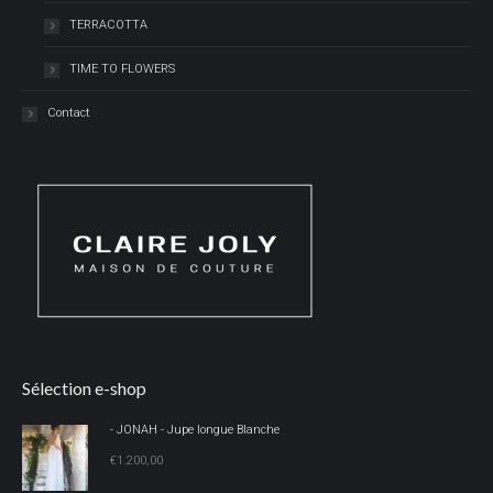
TERRACOTTA
TIME TO FLOWERS
Contact
Sélection e-shop
- JONAH - Jupe longue Blanche
€
1.200,00