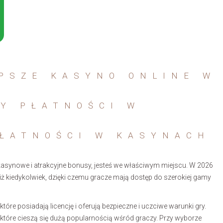
PSZE KASYNO ONLINE W
Y PŁATNOŚCI W
ŁATNOŚCI W KASYNACH
y kasynowe i atrakcyjne bonusy, jesteś we właściwym miejscu. W 2026
niż kiedykolwiek, dzięki czemu gracze mają dostęp do szerokiej gamy
tóre posiadają licencję i oferują bezpieczne i uczciwe warunki gry.
, które cieszą się dużą popularnością wśród graczy. Przy wyborze