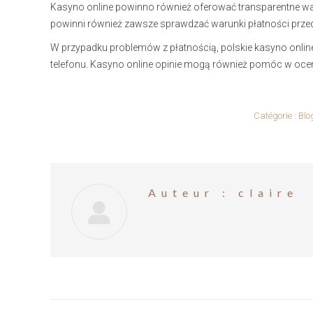
Kasyno online powinno również oferować transparentne waru
powinni również zawsze sprawdzać warunki płatności prz
W przypadku problemów z płatnością, polskie kasyno onlin
telefonu. Kasyno online opinie mogą również pomóc w ocenie
Catégorie :
Blo
Auteur :
claire
Navigation