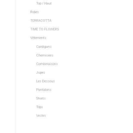
Top / Haut
Robes
TERRACOTTA
TIME TO FLOWERS
Vêtements
Cardigans
Chemisiers
Combinaisons
Jupes
Les Dessous
Pantalons
Shorts
Tops
.
Vestes