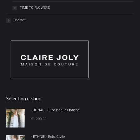
TIME TO FLOWERS
Contact
Sélection e-shop
- JONAH - Jupe longue Blanche
€
1.200,00
- ETHNIK - Robe Civile