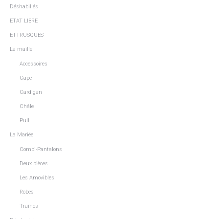
Déshabillés
ETAT LIBRE
ETTRUSQUES
La maille
Accessoires
Cape
Cardigan
Châle
Pull
La Mariée
Combi-Pantalons
Deux pièces
Les Amovibles
Robes
Traînes