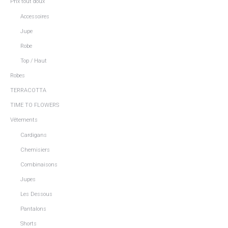
Prix tout doux
Accessoires
Jupe
Robe
Top / Haut
Robes
TERRACOTTA
TIME TO FLOWERS
Vêtements
Cardigans
Chemisiers
Combinaisons
Jupes
Les Dessous
Pantalons
Shorts