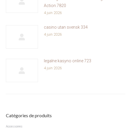
Action.7820
4 juin 2026
casino utan svensk 334
4 juin 2026
legalne kasyno online 723
4 juin 2026
Catégories de produits
Accessoires