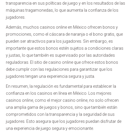
transparencia en sus políticas de juego y en los resultados de las
máquinas tragamonedas, lo que aumenta la confianza de los
jugadores.
Además, muchos casinos online en México ofrecen bonos y
promociones, como el cáscara de naranja o el bono gratis, que
pueden ser atractivos para los jugadores. Sin embargo, es
importante que estos bonos estén sujetos a condiciones claras
y justas, lo que también es supervisado por las autoridades
reguladoras. El sitio de casino online que ofrece estos bonos
debe cumplir con las regulaciones para garantizar que los
jugadores tengan una experiencia segura y justa.
En resumen, la regulación es fundamental para establecer la
confianza en los casinos en línea en México. Los mejores
casinos online, como el mejor casino online, no solo ofrecen
una amplia gama de juegos y bonos, sino que también están
comprometidos con la transparencia y la seguridad de sus
jugadores. Esto asegura que los jugadores puedan disfrutar de
una experiencia de juego segura y emocionante.