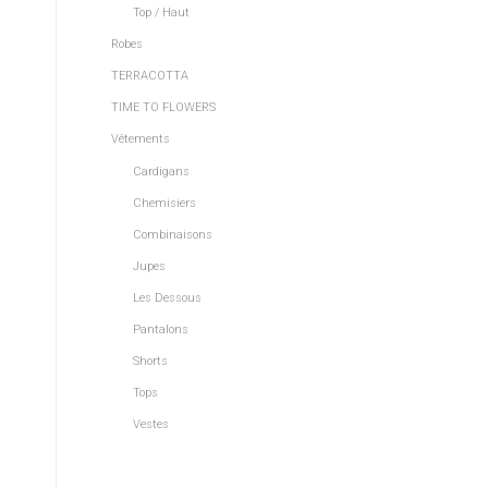
Top / Haut
Robes
TERRACOTTA
TIME TO FLOWERS
Vêtements
Cardigans
Chemisiers
Combinaisons
Jupes
Les Dessous
Pantalons
Shorts
Tops
Vestes