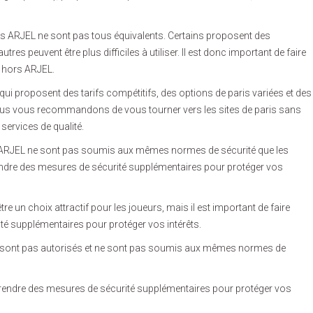
rs ARJEL ne sont pas tous équivalents. Certains proposent des
res peuvent être plus difficiles à utiliser. Il est donc important de faire
r hors ARJEL.
 proposent des tarifs compétitifs, des options de paris variées et des
 nous vous recommandons de vous tourner vers les sites de paris sans
 services de qualité.
rs ARJEL ne sont pas soumis aux mêmes normes de sécurité que les
rendre des mesures de sécurité supplémentaires pour protéger vos
un choix attractif pour les joueurs, mais il est important de faire
té supplémentaires pour protéger vos intérêts.
ne sont pas autorisés et ne sont pas soumis aux mêmes normes de
 prendre des mesures de sécurité supplémentaires pour protéger vos