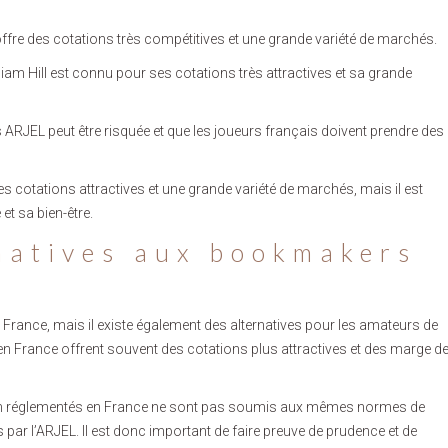
ffre des cotations très compétitives et une grande variété de marchés.
am Hill est connu pour ses cotations très attractives et sa grande
s ARJEL peut être risquée et que les joueurs français doivent prendre des
cotations attractives et une grande variété de marchés, mais il est
t sa bien-être.
rnatives aux bookmakers
ance, mais il existe également des alternatives pour les amateurs de
n France offrent souvent des cotations plus attractives et des marge d
non réglementés en France ne sont pas soumis aux mêmes normes de
ar l’ARJEL. Il est donc important de faire preuve de prudence et de