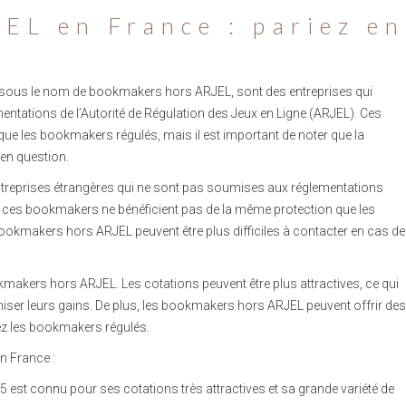
EL en France : pariez en
sous le nom de bookmakers hors ARJEL, sont des entreprises qui
ntations de l’Autorité de Régulation des Jeux en Ligne (ARJEL). Ces
ue les bookmakers régulés, mais il est important de noter que la
 en question.
reprises étrangères qui ne sont pas soumises aux réglementations
sent ces bookmakers ne bénéficient pas de la même protection que les
bookmakers hors ARJEL peuvent être plus difficiles à contacter en cas de
kmakers hors ARJEL. Les cotations peuvent être plus attractives, ce qui
iser leurs gains. De plus, les bookmakers hors ARJEL peuvent offrir des
ez les bookmakers régulés.
n France :
est connu pour ses cotations très attractives et sa grande variété de