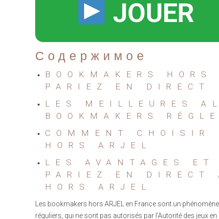
JOUER
Содержимое
BOOKMAKERS HORS 
PARIEZ EN DIRECT
LES MEILLEURES A
BOOKMAKERS RÉGL
COMMENT CHOISIR 
HORS ARJEL
LES AVANTAGES ET
PARIEZ EN DIRECT
HORS ARJEL
Les bookmakers hors ARJEL en France sont un phénomène q
réguliers, qui ne sont pas autorisés par l’Autorité des jeux e