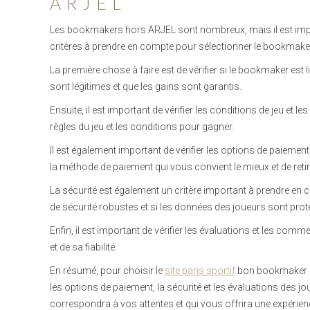
ARJEL
Les bookmakers hors ARJEL sont nombreux, mais il est impor
critères à prendre en compte pour sélectionner le bookmaker
La première chose à faire est de vérifier si le bookmaker est 
sont légitimes et que les gains sont garantis.
Ensuite, il est important de vérifier les conditions de jeu et
règles du jeu et les conditions pour gagner.
Il est également important de vérifier les options de paiemen
la méthode de paiement qui vous convient le mieux et de reti
La sécurité est également un critère important à prendre en co
de sécurité robustes et si les données des joueurs sont prot
Enfin, il est important de vérifier les évaluations et les co
et de sa fiabilité.
En résumé, pour choisir le
site paris sportif
bon bookmaker hor
les options de paiement, la sécurité et les évaluations des 
correspondra à vos attentes et qui vous offrira une expérienc