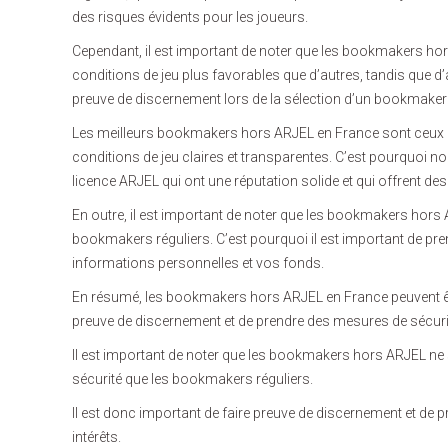
des risques évidents pour les joueurs.
Cependant, il est important de noter que les bookmakers ho
conditions de jeu plus favorables que d’autres, tandis que d’aut
preuve de discernement lors de la sélection d’un bookmake
Les meilleurs bookmakers hors ARJEL en France sont ceux qui
conditions de jeu claires et transparentes. C’est pourquoi
licence ARJEL qui ont une réputation solide et qui offrent des
En outre, il est important de noter que les bookmakers ho
bookmakers réguliers. C’est pourquoi il est important de p
informations personnelles et vos fonds.
En résumé, les bookmakers hors ARJEL en France peuvent être 
preuve de discernement et de prendre des mesures de sécuri
Il est important de noter que les bookmakers hors ARJEL 
sécurité que les bookmakers réguliers.
Il est donc important de faire preuve de discernement et de
intérêts.