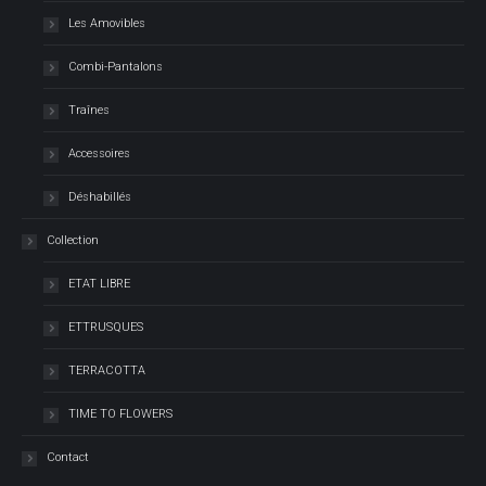
Les Amovibles
Combi-Pantalons
Traînes
Accessoires
Déshabillés
Collection
ETAT LIBRE
ETTRUSQUES
TERRACOTTA
TIME TO FLOWERS
Contact