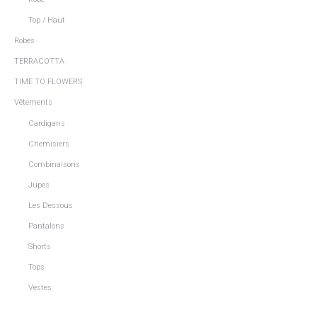
Top / Haut
Robes
TERRACOTTA
TIME TO FLOWERS
Vêtements
Cardigans
Chemisiers
Combinaisons
Jupes
Les Dessous
Pantalons
Shorts
Tops
Vestes