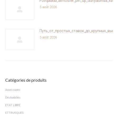
Fövqəladə_atmosfer_pin_up_dünyasında_xəyallar
5 août 2026
Путь_от_простых_ставок_до_крупных_выиг
5 août 2026
Catégories de produits
Accessoires
Déshabillés
ETAT LIBRE
ETTRUSQUES