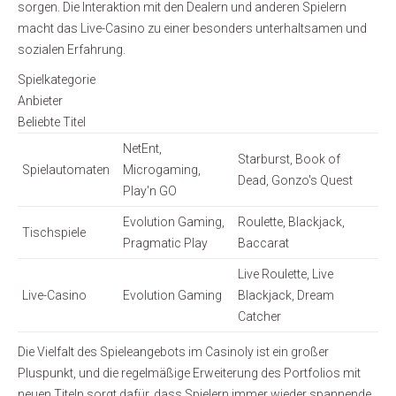
sorgen. Die Interaktion mit den Dealern und anderen Spielern
macht das Live-Casino zu einer besonders unterhaltsamen und
sozialen Erfahrung.
Spielkategorie
Anbieter
Beliebte Titel
NetEnt,
Starburst, Book of
Spielautomaten
Microgaming,
Dead, Gonzo's Quest
Play'n GO
Evolution Gaming,
Roulette, Blackjack,
Tischspiele
Pragmatic Play
Baccarat
Live Roulette, Live
Live-Casino
Evolution Gaming
Blackjack, Dream
Catcher
Die Vielfalt des Spieleangebots im Casinoly ist ein großer
Pluspunkt, und die regelmäßige Erweiterung des Portfolios mit
neuen Titeln sorgt dafür, dass Spielern immer wieder spannende