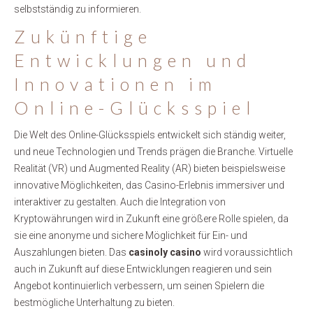
selbstständig zu informieren.
Zukünftige
Entwicklungen und
Innovationen im
Online-Glücksspiel
Die Welt des Online-Glücksspiels entwickelt sich ständig weiter,
und neue Technologien und Trends prägen die Branche. Virtuelle
Realität (VR) und Augmented Reality (AR) bieten beispielsweise
innovative Möglichkeiten, das Casino-Erlebnis immersiver und
interaktiver zu gestalten. Auch die Integration von
Kryptowährungen wird in Zukunft eine größere Rolle spielen, da
sie eine anonyme und sichere Möglichkeit für Ein- und
Auszahlungen bieten. Das
casinoly casino
wird voraussichtlich
auch in Zukunft auf diese Entwicklungen reagieren und sein
Angebot kontinuierlich verbessern, um seinen Spielern die
bestmögliche Unterhaltung zu bieten.