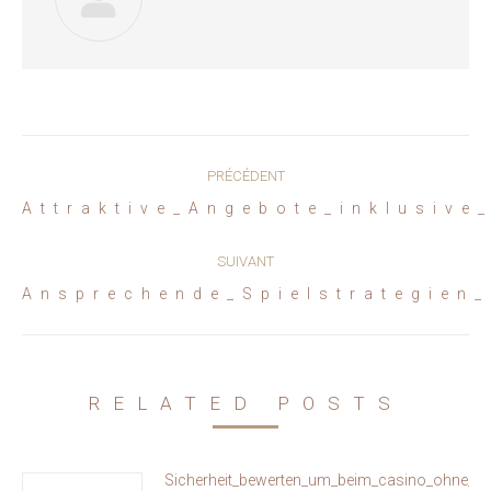
Navigation
PRÉCÉDENT
article
Article
Attraktive_Angebote_inklusive
précédent
:
SUIVANT
Article
Ansprechende_Spielstrategien_
suivant
:
RELATED POSTS
Sicherheit_bewerten_um_beim_casino_ohne_oa