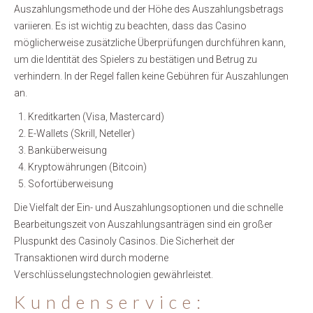
Auszahlungsmethode und der Höhe des Auszahlungsbetrags
variieren. Es ist wichtig zu beachten, dass das Casino
möglicherweise zusätzliche Überprüfungen durchführen kann,
um die Identität des Spielers zu bestätigen und Betrug zu
verhindern. In der Regel fallen keine Gebühren für Auszahlungen
an.
Kreditkarten (Visa, Mastercard)
E-Wallets (Skrill, Neteller)
Banküberweisung
Kryptowährungen (Bitcoin)
Sofortüberweisung
Die Vielfalt der Ein- und Auszahlungsoptionen und die schnelle
Bearbeitungszeit von Auszahlungsanträgen sind ein großer
Pluspunkt des Casinoly Casinos. Die Sicherheit der
Transaktionen wird durch moderne
Verschlüsselungstechnologien gewährleistet.
Kundenservice: