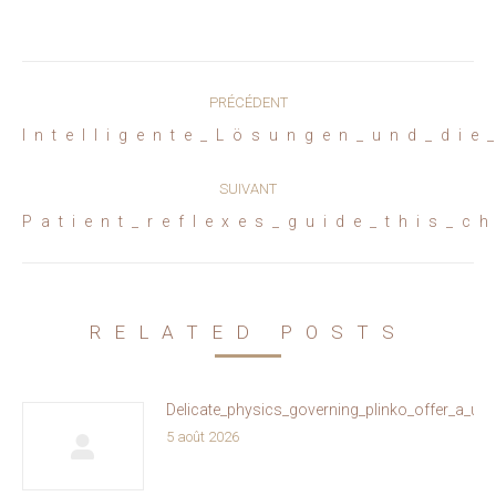
Navigation
PRÉCÉDENT
article
Article
Intelligente_Lösungen_und_die
précédent
:
SUIVANT
Article
Patient_reflexes_guide_this_c
suivant
:
RELATED POSTS
Delicate_physics_governing_plinko_offer_a_un
5 août 2026