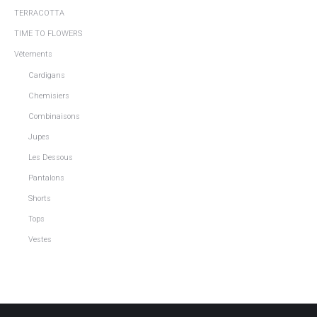
TERRACOTTA
TIME TO FLOWERS
Vêtements
Cardigans
Chemisiers
Combinaisons
Jupes
Les Dessous
Pantalons
Shorts
Tops
Vestes