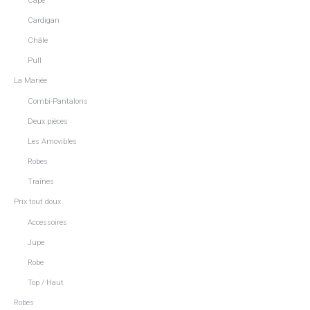
Cape
Cardigan
Châle
Pull
La Mariée
Combi-Pantalons
Deux pièces
Les Amovibles
Robes
Traînes
Prix tout doux
Accessoires
Jupe
Robe
Top / Haut
Robes