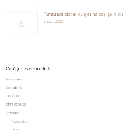
Təmtəraqlı_slotlar_dünyasına_xoş_gəlin_pin_u
5 août 2026
Catégories de produits
Accessoires
Déshabillés
ETAT LIBRE
ETTRUSQUES
La maille
Accessoires