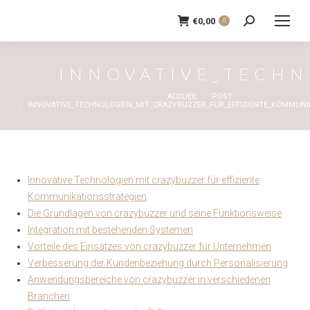
€
0,00
0
Recherche
:
INNOVATIVE_TECHN
Vous êtes ici :
ACCUEIL
POST
INNOVATIVE_TECHNOLOGIEN_MIT_CRAZYBUZZER_FÜR_EFFIZIENTE_KOMMUNI
Innovative Technologien mit crazybuzzer für effiziente
Kommunikationsstrategien
Die Grundlagen von crazybuzzer und seine Funktionsweise
Integration mit bestehenden Systemen
Vorteile des Einsatzes von crazybuzzer für Unternehmen
Verbesserung der Kundenbeziehung durch Personalisierung
Anwendungsbereiche von crazybuzzer in verschiedenen
Branchen