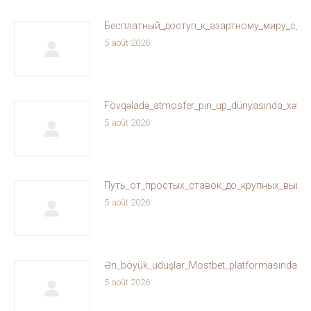
Бесплатный_доступ_к_азартному_миру_с_ol
5 août 2026
Fövqəladə_atmosfer_pin_up_dünyasında_xəyallar
5 août 2026
Путь_от_простых_ставок_до_крупных_выиг
5 août 2026
Ən_böyük_uduşlar_Mostbet_platformasında_sizi
5 août 2026