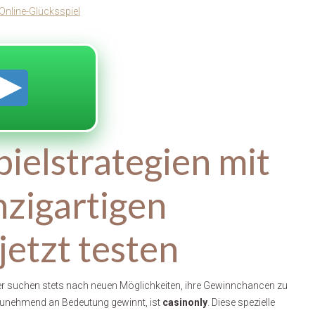
Online-Glücksspiel
ielstrategien mit
nzigartigen
etzt testen
eler suchen stets nach neuen Möglichkeiten, ihre Gewinnchancen zu
zunehmend an Bedeutung gewinnt, ist
casinonly
. Diese spezielle