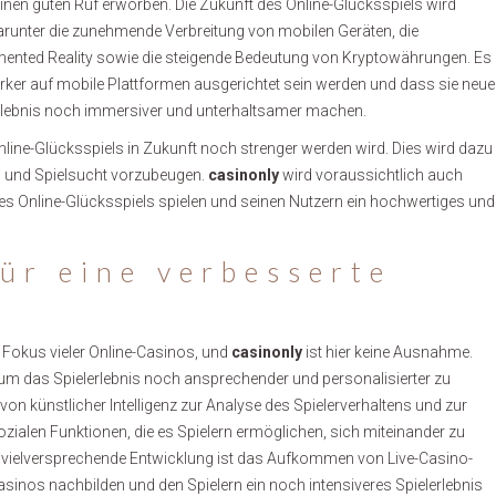
nen guten Ruf erworben. Die Zukunft des Online-Glücksspiels wird
arunter die zunehmende Verbreitung von mobilen Geräten, die
gmented Reality sowie die steigende Bedeutung von Kryptowährungen. Es
ärker auf mobile Plattformen ausgerichtet sein werden und dass sie neue
lerlebnis noch immersiver und unterhaltsamer machen.
line-Glücksspiels in Zukunft noch strenger werden wird. Dies wird dazu
ten und Spielsucht vorzubeugen.
casinonly
wird voraussichtlich auch
 des Online-Glücksspiels spielen und seinen Nutzern ein hochwertiges und
ür eine verbesserte
m Fokus vieler Online-Casinos, und
casinonly
ist hier keine Ausnahme.
um das Spielerlebnis noch ansprechender und personalisierter zu
on künstlicher Intelligenz zur Analyse des Spielerverhaltens und zur
alen Funktionen, die es Spielern ermöglichen, sich miteinander zu
e vielversprechende Entwicklung ist das Aufkommen von Live-Casino-
Casinos nachbilden und den Spielern ein noch intensiveres Spielerlebnis