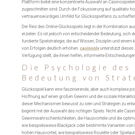
Plattform bietet eine konzentrierte Auswahl an Casinospielen
zugeschnitten sind. Durch die Fokussierung auf qualitativ h
vertrauenswürdiges Umfeld für Glücksspielfans zu schaffen
Der Reiz des Online-Glücksspiels liegt in der Kombination a
erzielen. Es ist jedoch von entscheidender Bedeutung, sich 
fundierte Spielstrategie, die auf Wissen, Disziplin und einem 
von Erfolgen deutlich erhöhen.
casinonly
unterstützt dieses
Verfügung stellt, die ihnen helfen, informierte Entscheidungen
Die Psychologie des 
Bedeutung von Strat
Glücksspiel kann eine faszinierende, aber auch komplexe ps
Hoffnung auf einen großen Gewinn und die soziale Interaktio
dieser Mechanismen bewusst zu sein und Strategien zu entwick
beginnt mit der Auswahl des richtigen Spiels. Nicht alle Casin
Gewinnwahrscheinlichkeiten, die Hausvorteile und die optima
wie beispielsweise Blackjack oder bestimmte Varianten von 
hohen Hausvorteil, wie beispielsweise Roulette oder Spiela