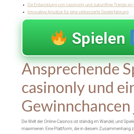
Die Entwicklung von casinonly und zukünftige Trends im 
Innovative Ansätze für eine verbesserte Spielerfahrung
Spielen
Ansprechende Sp
casinonly und ei
Gewinnchancen j
Die Welt der Online-Casinos ist ständig im Wandel, und Spi
maximieren. Eine Plattform, die in diesem Zusammenhang 