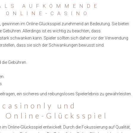
ALS AUFKOMMENDE
 ONLINE-CASINO
, gewinnen im Online-Glücksspiel zunehmend an Bedeutung. Sie bieten
e Gebühren. Allerdings ist es wichtig zu beachten, dass
 stark schwanken kann. Spieler sollten sich daher vor der Verwendung
erstellen, dass sie sich der Schwankungen bewusst sind.
d die Gebühren.
en.
s.
tragen, ein sicheres und reibungsloses Spielerlebnis zu gewährleisten.
 casinonly und
m Online-Glücksspiel
orm im Online-Glücksspiel entwickelt. Durch die Fokussierung auf Qualität,