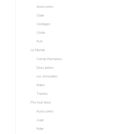
Accessoires
Cape
Cardigan
Châle
Pull
La Mariée
Combi-Pantalons
Deux pièces
Les Amovibles
Robes
Traînes
Prix tout doux
Accessoires
Jupe
Robe