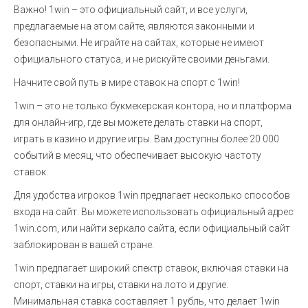
Важно! 1win – это официальный сайт, и все услуги,
предлагаемые на этом сайте, являются законными и
безопасными. Не играйте на сайтах, которые не имеют
официального статуса, и не рискуйте своими деньгами.
Начните свой путь в мире ставок на спорт с 1win!
1win – это не только букмекерская контора, но и платформа
для онлайн-игр, где вы можете делать ставки на спорт,
играть в казино и другие игры. Вам доступны более 20 000
событий в месяц, что обеспечивает высокую частоту
ставок.
Для удобства игроков 1win предлагает несколько способов
входа на сайт. Вы можете использовать официальный адрес
1win.com, или найти зеркало сайта, если официальный сайт
заблокирован в вашей стране.
1win предлагает широкий спектр ставок, включая ставки на
спорт, ставки на игры, ставки на лото и другие.
Минимальная ставка составляет 1 рубль, что делает 1win