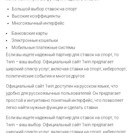
Большой выбор ставок на спорт
Высокие коэффициенты
Многоязычный интерфейс
Банковские карты
Электронные кошельки
Мобильные платежные системы
Если вы ищете надежный партнер для ставок на спорт, то
1win – ваш выбор. Официальный сайт 1win предлагает
широкий спектр услуг, включая ставки на спорт, киберспорт,
политические события и многое другое.
Официальный сайт 1win доступен на русском языке, что
удобно для русскоязычных пользователей. Он предлагает
простой и интуитивно понятный интерфейс, что позволяет
легко найти нужные функции и сделать ставки.
Если вы ищете надежный партнер для ставок на спорт, то
1win – ваш выбор. Официальный сайт 1win предлагает
широкий спектр услуг, включая ставки на спорт, киберспорт,