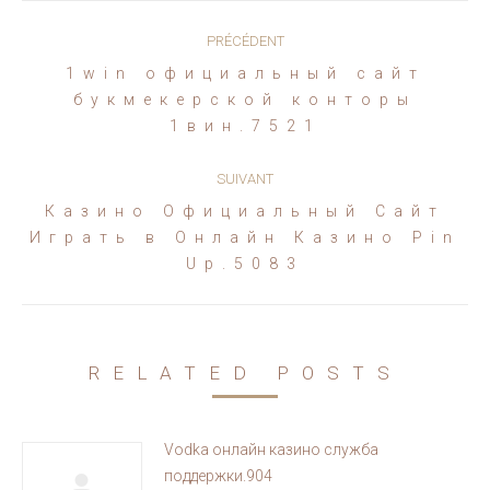
Navigation
PRÉCÉDENT
article
1win официальный сайт
Article
букмекерской конторы
précédent
1вин.7521
:
SUIVANT
Казино Официальный Сайт
Article
Играть в Онлайн Казино Pin
suivant
Up.5083
:
RELATED POSTS
Vodka онлайн казино служба
поддержки.904