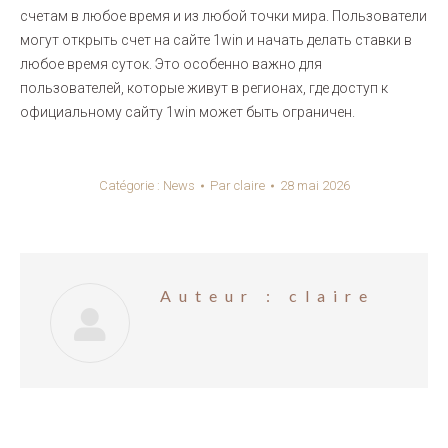
счетам в любое время и из любой точки мира. Пользователи
могут открыть счет на сайте 1win и начать делать ставки в
любое время суток. Это особенно важно для
пользователей, которые живут в регионах, где доступ к
официальному сайту 1win может быть ограничен.
Catégorie :
News
Par
claire
28 mai 2026
Auteur :
claire