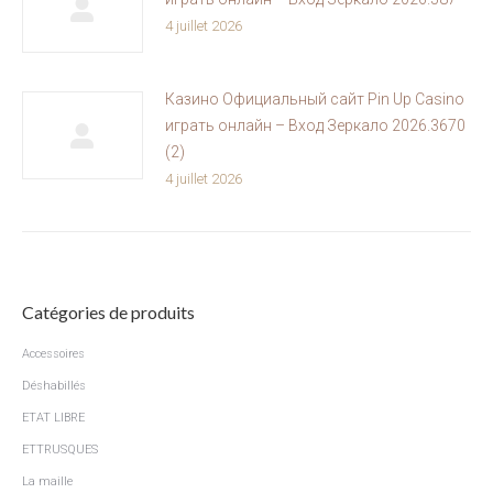
4 juillet 2026
Казино Официальный сайт Pin Up Casino
играть онлайн – Вход Зеркало 2026.3670
(2)
4 juillet 2026
Catégories de produits
Accessoires
Déshabillés
ETAT LIBRE
ETTRUSQUES
La maille