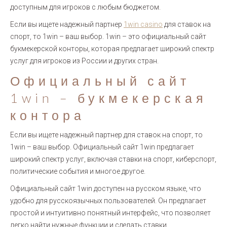
доступным для игроков с любым бюджетом.
Если вы ищете надежный партнер
1win casino
для ставок на
спорт, то 1win – ваш выбор. 1win – это официальный сайт
букмекерской конторы, которая предлагает широкий спектр
услуг для игроков из России и других стран.
Официальный сайт
1win – букмекерская
контора
Если вы ищете надежный партнер для ставок на спорт, то
1win – ваш выбор. Официальный сайт 1win предлагает
широкий спектр услуг, включая ставки на спорт, киберспорт,
политические события и многое другое.
Официальный сайт 1win доступен на русском языке, что
удобно для русскоязычных пользователей. Он предлагает
простой и интуитивно понятный интерфейс, что позволяет
легко найти нужные функции и сделать ставки.