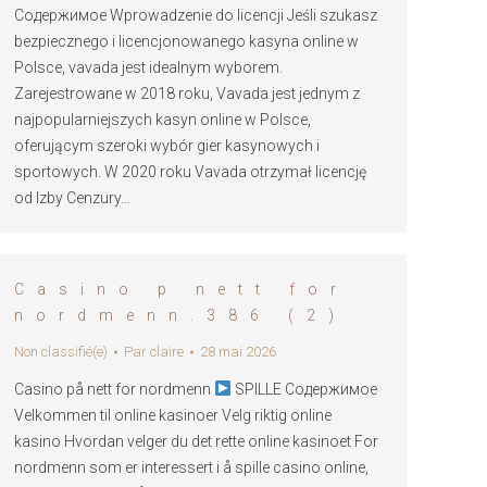
Содержимое Wprowadzenie do licencji Jeśli szukasz
bezpiecznego i licencjonowanego kasyna online w
Polsce, vavada jest idealnym wyborem.
Zarejestrowane w 2018 roku, Vavada jest jednym z
najpopularniejszych kasyn online w Polsce,
oferującym szeroki wybór gier kasynowych i
sportowych. W 2020 roku Vavada otrzymał licencję
od Izby Cenzury…
Casino p nett for
nordmenn.386 (2)
Non classifié(e)
Par
claire
28 mai 2026
Casino på nett for nordmenn
SPILLE Содержимое
Velkommen til online kasinoer Velg riktig online
kasino Hvordan velger du det rette online kasinoet For
nordmenn som er interessert i å spille casino online,