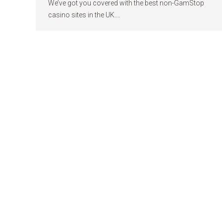
We’ve got you covered with the best non-GamStop
casino sites in the UK.…