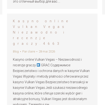
это отличный выбор для вас.…
Kasyno online
Vulkan Vegas
Niezawodno i
recenzje
graczy.4663
Blog
Par
claire
28 mai 2026
Kasyno online Vulkan Vegas – Niezawodność i
recenzje graczy
GRAĆ Содержимое
Bezpieczeństwo i ochrona danych w kasynie Vulkan
Vegas Wypłaty i metody płatności oferowane przez
kasyno Vulkan Vegas Bezpieczeństwo transakcji w
kasynie Vulkan Vegas Jeśli szukasz niezawodnego
kasyna online, które oferuje szeroki wybór gier i
atrakcyjne bonusy, Vulkan Vegas jest doskonałym
wyborem. Zarejestruj się…