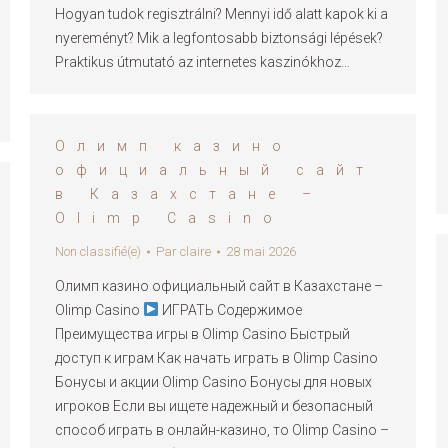
Hogyan tudok regisztrálni? Mennyi idő alatt kapok ki a
nyereményt? Mik a legfontosabb biztonsági lépések?
Praktikus útmutató az internetes kaszinókhoz…
Олимп казино
официальный сайт
в Казахстане –
Olimp Casino
Non classifié(e)
Par
claire
28 mai 2026
Олимп казино официальный сайт в Казахстане –
Olimp Casino
ИГРАТЬ Содержимое
Преимущества игры в Olimp Casino Быстрый
доступ к играм Как начать играть в Olimp Casino
Бонусы и акции Olimp Casino Бонусы для новых
игроков Если вы ищете надежный и безопасный
способ играть в онлайн-казино, то Olimp Casino –