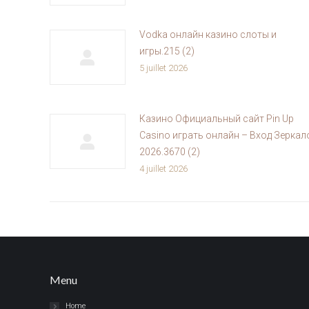
Vodka онлайн казино слоты и
игры.215 (2)
5 juillet 2026
Казино Официальный сайт Pin Up
Casino играть онлайн – Вход Зеркал
2026.3670 (2)
4 juillet 2026
Menu
Home