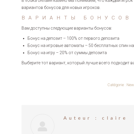
В vodka онлайн казино мы понимаем, что каждый игрок
вариантов бонусов для новых игроков.
ВАРИАНТЫ БОНУСОВ
Вам доступны следующие варианты бонусов:
Бонус на депозит – 100% от первого депозита
Бонус на игровые автоматы – 50 бесплатных спин на «
Бонус на игру – 20% от суммы депозита
Выберите тот вариант, который лучше всего подходит в
Catégorie :
New
Auteur :
claire