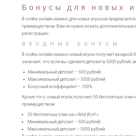
Бонусы для новых и
В vodka онлайн казино для новых игроков предлагается
преимуществом. Вам не нужно искать дополнительные 
регистрацию.
ВХОДНЫЕ БОНУСЫ
В vodka онлайн казино новый игрок получает входной бо
означает, что если вы сделаете депозит в 5000 рублей, 
Минимальный депозит – 500 рублей
Максимальный депозит – 5000 рублей
Бонусный коэффициент – 100%
Кроме того, новый игрок получает 50 бесплатных спин н
преимуществом.
50 бесплатных спин на « Wild Wolf »
Минимальный депозит – 500 рублей
Максимальный депозит – 5000 рублей