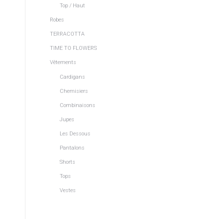
Top / Haut
Robes
TERRACOTTA
TIME TO FLOWERS
Vêtements
Cardigans
Chemisiers
Combinaisons
Jupes
Les Dessous
Pantalons
Shorts
Tops
Vestes