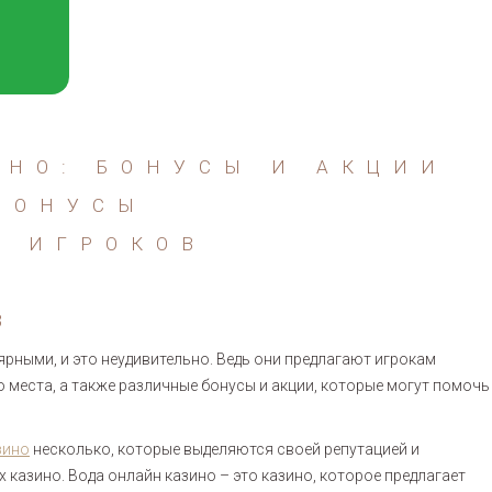
ИНО: БОНУСЫ И АКЦИИ
БОНУСЫ
Х ИГРОКОВ
В
ярными, и это неудивительно. Ведь они предлагают игрокам
 места, а также различные бонусы и акции, которые могут помочь
зино
несколько, которые выделяются своей репутацией и
х казино. Вода онлайн казино – это казино, которое предлагает