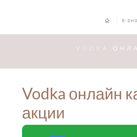
E-SH
VODKA ОНЛА
Vodka онлайн к
акции