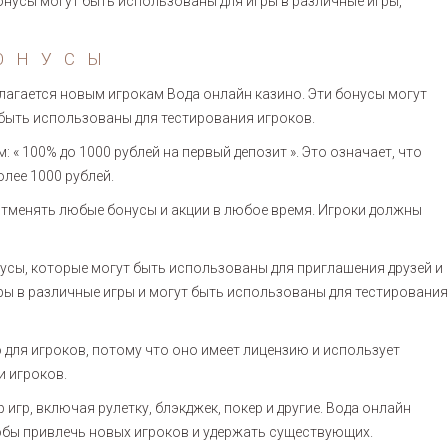
бонусы могут быть использованы для игры в различные игры,
ОНУСЫ
длагается новым игрокам Вода онлайн казино. Эти бонусы могут
 быть использованы для тестирования игроков.
« 100% до 1000 рублей на первый депозит ». Это означает, что
олее 1000 рублей.
отменять любые бонусы и акции в любое время. Игроки должны
усы, которые могут быть использованы для приглашения друзей и
ры в различные игры и могут быть использованы для тестирования
 для игроков, потому что оно имеет лицензию и использует
и игроков.
игр, включая рулетку, блэкджек, покер и другие. Вода онлайн
тобы привлечь новых игроков и удержать существующих.