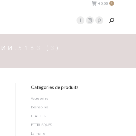
€
0,00
0
Recherche
Facebook
Instagram
Pinterest
:
page
page
page
opens
opens
opens
ИИ.5163 (3)
in
in
in
new
new
new
window
window
window
Catégories de produits
Accessoires
Déshabillés
ETAT LIBRE
ETTRUSQUES
La maille