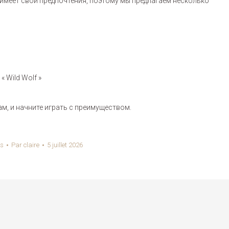
 имеет свои предпочтения, поэтому мы предлагаем несколько
 Wild Wolf »
ам, и начните играть с преимуществом.
s
Par
claire
5 juillet 2026