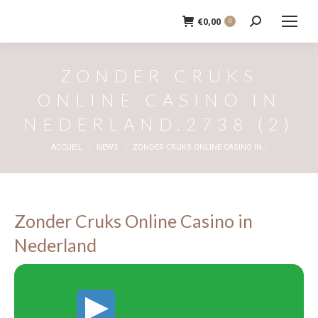
€
0,00
0
Recherche
:
ZONDER CRUKS
ONLINE CASINO IN
NEDERLAND.2738 (2)
Vous êtes ici :
ACCUEIL
NEWS
ZONDER CRUKS ONLINE CASINO IN…
Zonder Cruks Online Casino in
Nederland