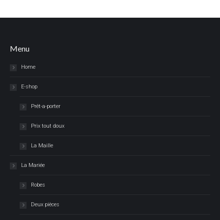
Menu
Home
E-shop
Prêt-a-porter
Prix tout doux
La Maille
La Mariée
Robes
Deux pièces