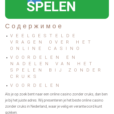
SPELEN
Содержимое
VEELGESTELDE
VRAGEN OVER HET
ONLINE CASINO
VOORDELEN EN
NADELEN VAN HET
SPELEN BIJ ZONDER
CRUKS
VOORDELEN
Als je op zoek bent naar een online casino zonder cruks, dan ben
je bij het juiste adres. Wij presenteren je het beste online casino
zonder cruks in Nederland, waar je veilig en verantwoord kunt
gokken.