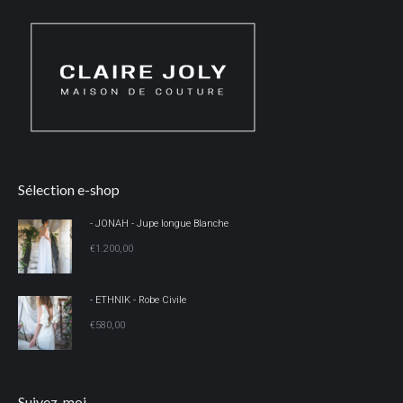
Sélection e-shop
- JONAH - Jupe longue Blanche
€
1.200,00
- ETHNIK - Robe Civile
€
580,00
Suivez-moi