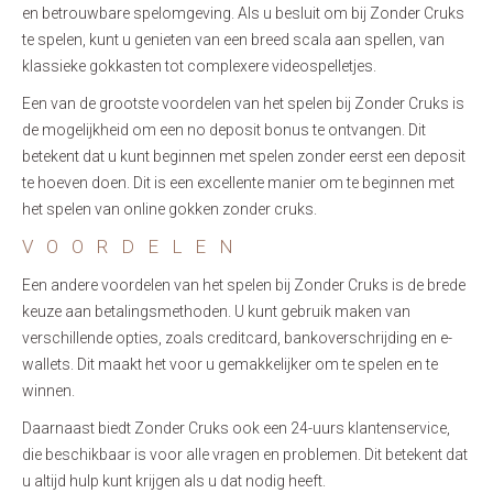
en betrouwbare spelomgeving. Als u besluit om bij Zonder Cruks
te spelen, kunt u genieten van een breed scala aan spellen, van
klassieke gokkasten tot complexere videospelletjes.
Een van de grootste voordelen van het spelen bij Zonder Cruks is
de mogelijkheid om een no deposit bonus te ontvangen. Dit
betekent dat u kunt beginnen met spelen zonder eerst een deposit
te hoeven doen. Dit is een excellente manier om te beginnen met
het spelen van online gokken zonder cruks.
VOORDELEN
Een andere voordelen van het spelen bij Zonder Cruks is de brede
keuze aan betalingsmethoden. U kunt gebruik maken van
verschillende opties, zoals creditcard, bankoverschrijding en e-
wallets. Dit maakt het voor u gemakkelijker om te spelen en te
winnen.
Daarnaast biedt Zonder Cruks ook een 24-uurs klantenservice,
die beschikbaar is voor alle vragen en problemen. Dit betekent dat
u altijd hulp kunt krijgen als u dat nodig heeft.