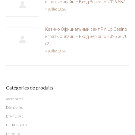
играть онлайн – Вход Зеркало 2026.587
4 juillet 2026
Казино Официальный сайт Pin Up Casino
играть онлайн – Вход Зеркало 2026.3670
(2)
4 juillet 2026
Catégories de produits
Accessoires
Déshabillés
ETAT LIBRE
ETTRUSQUES
La maille