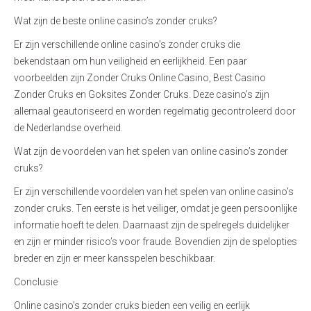
Wat zijn de beste online casino’s zonder cruks?
Er zijn verschillende online casino’s zonder cruks die
bekendstaan om hun veiligheid en eerlijkheid. Een paar
voorbeelden zijn Zonder Cruks Online Casino, Best Casino
Zonder Cruks en Goksites Zonder Cruks. Deze casino’s zijn
allemaal geautoriseerd en worden regelmatig gecontroleerd door
de Nederlandse overheid.
Wat zijn de voordelen van het spelen van online casino’s zonder
cruks?
Er zijn verschillende voordelen van het spelen van online casino’s
zonder cruks. Ten eerste is het veiliger, omdat je geen persoonlijke
informatie hoeft te delen. Daarnaast zijn de spelregels duidelijker
en zijn er minder risico’s voor fraude. Bovendien zijn de spelopties
breder en zijn er meer kansspelen beschikbaar.
Conclusie
Online casino’s zonder cruks bieden een veilig en eerlijk