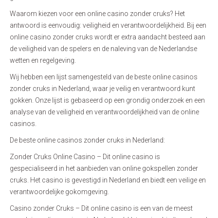
Waarom kiezen voor een online casino zonder cruks? Het
antwoord is eenvoudig: veiligheid en verantwoordelijkheid. Bij een
online casino zonder cruks wordt er extra aandacht besteed aan
de veiligheid van de spelers en de naleving van de Nederlandse
wetten en regelgeving.
Wij hebben een lijst samengesteld van de beste online casinos
zonder cruks in Nederland, waar je veilig en verantwoord kunt
gokken. Onze lijst is gebaseerd op een grondig onderzoek en een
analyse van de veiligheid en verantwoordelijkheid van de online
casinos.
De beste online casinos zonder cruks in Nederland:
Zonder Cruks Online Casino – Dit online casino is
gespecialiseerd in het aanbieden van online gokspellen zonder
cruks. Het casino is gevestigd in Nederland en biedt een veilige en
verantwoordelijke gokomgeving.
Casino zonder Cruks – Dit online casino is een van de meest