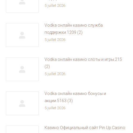
5 juillet 2026
Vodka онлайн казино служба
поддержки.1209 (2)
5 juillet 2026
Vodka онлайн казино слоты и игры.215
(2)
5 juillet 2026
Vodka онлайн казино бонусы и
акции.5163 (3)
5 juillet 2026
Казино Официальный сайт Pin Up Casino