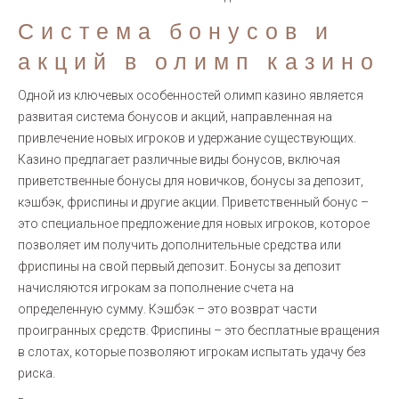
Система бонусов и
акций в олимп казино
Одной из ключевых особенностей олимп казино является
развитая система бонусов и акций, направленная на
привлечение новых игроков и удержание существующих.
Казино предлагает различные виды бонусов, включая
приветственные бонусы для новичков, бонусы за депозит,
кэшбэк, фриспины и другие акции. Приветственный бонус –
это специальное предложение для новых игроков, которое
позволяет им получить дополнительные средства или
фриспины на свой первый депозит. Бонусы за депозит
начисляются игрокам за пополнение счета на
определенную сумму. Кэшбэк – это возврат части
проигранных средств. Фриспины – это бесплатные вращения
в слотах, которые позволяют игрокам испытать удачу без
риска.