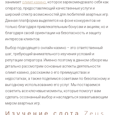
занимает
олимп казино
, которое зарекомендовало себя как
оператор, предоставляющий качественные услуги и
широкий спектр возможностей для любителей азартных игр.
Данная платформа выделяется на фоне конкурентов не
только благодаря привлекательным бонусам и акциям, но и
благодаря своей ориентации на безопасность и защиту
интересов клиентов.
Выбор подходящего онлайн-казино – это ответственный
шаг, требующий внимательного изучения условий и
репутации оператора. Именно поэтому в данном обзоре мы
детально рассмотрим основные аспекты деятельности
олимп казино, расскажем о его преимуществах и
недостатках, а также поделимся советами по безопасному и
выгодному использованию его услуг. Мы постараемся
осветить все ключевые моменты, которые помогут вам
сделать осознанный выбор и насладиться захватывающим
миром азартных игр.
Изучение слота Zeus