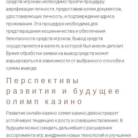
средств игрокам необходимо пройти процедуру
верификации личности, предоставив копии документов,
удостоверяющих личность, и подтверждение адреса
проживания. Эта процедура необходима для
предотвращения мошенничества и обеспечения
безопасности средств игроков. Вывод средств
осуществляется в валюте, в которой был внесен депозит.
Время обработки заявки на вывод средств может
варьироваться в зависимости от выбранного способа и
суммы вывода.
Перспективы
развития и будущее
олимп казино
Развитие онлайн-казино олимп казино демонстрирует
устойчивую тенденцию к росту и совершенствованию. В
будущем можно ожидать дальнейшего расширения
ассортимента игр, внедрения новых технологий и улучшения