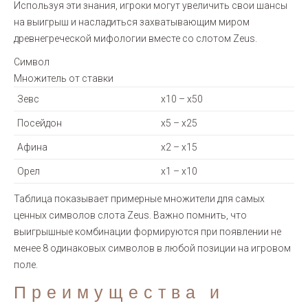
Используя эти знания, игроки могут увеличить свои шансы
на выигрыш и насладиться захватывающим миром
древнегреческой мифологии вместе со слотом Zeus.
Символ
Множитель от ставки
Зевс
x10 – x50
Посейдон
x5 – x25
Афина
x2 – x15
Орел
x1 – x10
Таблица показывает примерные множители для самых
ценных символов слота Zeus. Важно помнить, что
выигрышные комбинации формируются при появлении не
менее 8 одинаковых символов в любой позиции на игровом
поле.
Преимущества и