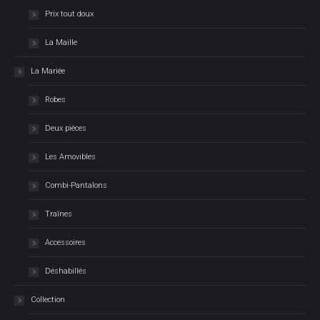
Prix tout doux
La Maille
La Mariée
Robes
Deux pièces
Les Amovibles
Combi-Pantalons
Traînes
Accessoires
Déshabillés
Collection