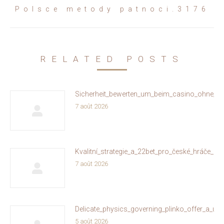
Article
Polsce metody patnoci.3176
suivant
:
RELATED POSTS
Sicherheit_bewerten_um_beim_casino_ohne_oa
7 août 2026
Kvalitní_strategie_a_22bet_pro_české_hráče_on
7 août 2026
Delicate_physics_governing_plinko_offer_a_un
5 août 2026