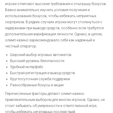
игроки отмечают высокие требования к отыгрышу бонусов.
Важно внимательно изучать условия получения и
использования бонусов, чтобы избежать неприятных
сюрпризов. В редких случаях игроки могут столкнуться с
задержками при выводе средств, особенно если требуется
дополнительная верификация личности. Однако, в целом,
олимп казино зарекомендовало себя как надежный и
честный оператор.
Широкий выбор игровых автоматов
Высокий уровень безопасности
Удобный интерфейс
Быстрая регистрация и вывод средств
Круглосуточная служба поддержки
Разнообразные бонусы и акции
Перечисленные факторы делают олимп казино
привлекательным выбором для многих игроков. Однако, не
стоит забывать об умеренности и ответственной игре,
чтобы избежать негативных последствий.