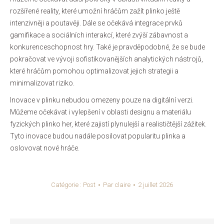
rozšířené reality, které umožní hráčům zažít plinko ještě
intenzivněji a poutavěji. Dále se očekává integrace prvků
gamifikace a sociálních interakcí, které zvýší zábavnost a
konkurenceschopnost hry. Také je pravděpodobné, že se bude
pokračovat ve vývoji sofistikovanějších analytických nástrojů,
které hráčům pomohou optimalizovat jejich strategii a
minimalizovat riziko.
Inovace v plinku nebudou omezeny pouze na digitální verzi.
Můžeme očekávat i vylepšení v oblasti designu a materiálu
fyzických plinko her, které zajistí plynulejší a realističtější zážitek.
Tyto inovace budou nadále posilovat popularitu plinka a
oslovovat nové hráče.
Catégorie :
Post
Par
claire
2 juillet 2026