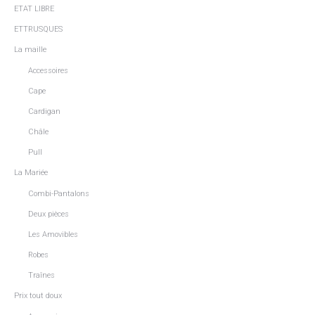
ETAT LIBRE
ETTRUSQUES
La maille
Accessoires
Cape
Cardigan
Châle
Pull
La Mariée
Combi-Pantalons
Deux pièces
Les Amovibles
Robes
Traînes
Prix tout doux