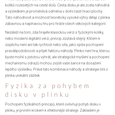
kolíků rozesetých na cestě dolů. Cesta disku je ale zcela náhodná
a výsledkem je proměnlivá odměna v dolní části hrací plochy.
Tato náhodnost a možnost teoreticky vysoké výhry dělají z plinka
zábavnou a napínavou hru pro hráče všech věkových kategorií.
Nezáleží na tom, zda hrajete klasickou verzi s fyzickými kolíky,
nebo moderní digitální verzi, princip zůstává stejný. Klíčem k
úspěchu není ani tak rychlost nebo síla, jako spíše pochopení
pravděpodobnosti a přijetí faktoru náhody. Plinko není hra, kterou
byste mohli s jistotou vyhrát, ale strategické myšlení a pochopení
mechanismu odrazů mohou zvýšit vaše šance na dosažení
lepšího výsledku. Právě tato kombinace náhody a strategie činí z
plinka unikátní zážitek.
Fyzika za pohybem
disku v plinku
Pochopení fyzikálních principů, které ovlivňují pohyb disku v
plinku, je prvním krokem k efektivnější strategii. Základem je