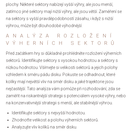
plochy. Některé sektory nabízejí vyšší výhry, ale jsou menší,
zatímco jiné sektory mají nižší výhry, ale jsou větší. Zaměření se
na sektory s vyšší pravděpodobností zásahu, i když s nižší
výhrou, může být dlouhodobě výhodnější.
ANALÝZA ROZLOŽENÍ
VÝHERNÍCH SEKTORŮ
Před začátkem hry si důkladně prohlédněte rozložení výherních
sektorů. Identifikujte sektory s vysokou hodnotou a sektory s
nízkou hodnotou. Všímejte si velikosti sektorů a jejich polohy
vzhledem k směru pádu disku. Pokuste se odhadnout, které
kolíky mají největší vliv na směr disku a jaké trajektorie jsou
nejčastější. Tato analýza vám pomůže při rozhodování, zda se
zaměřit na riskantnější strategii s potenciálem vysoké výhry, nebo
na konzervativnější strategii s menší, ale stabilnější výhrou.
Identifikujte sektory s nejvyšší hodnotou.
Zhodnoťte velikost a polohu výherních sektorů.
Analyzujte vliv kolíků na směr disku.