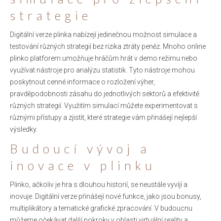
strategie
Digitální verze plinka nabízejí jedinečnou možnost simulace a
testování různých strategií bez rizika ztráty peněz. Mnoho online
plinko platforem umožňuje hráčům hrát v demo režimu nebo
využívat nástroje pro analýzu statistik. Tyto nástroje mohou
poskytnout cenné informace o rozložení výher,
pravděpodobnosti zásahu do jednotlivých sektorů a efektivitě
různých strategií. Využitím simulací můžete experimentovat s
různými přístupy a zjistit, které strategie vám přinášejí nejlepší
výsledky.
Budoucí vývoj a
inovace v plinku
Plinko, ačkoliv je hra s dlouhou historií, se neustále vyvíjí a
inovuje. Digitální verze přinášejí nové funkce, jako jsou bonusy,
multiplikátory a tematické grafické zpracování. V budoucnu
můžeme očekávat další pokroky v oblasti virtuální reality a