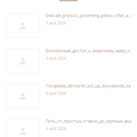
Delicate_physics_governing_plinko_offer_a_un
5 août 2026
Бесплатный_доступ_к_азартному_миру_с_ol
5 août 2026
Fövqəladə_atmosfer_pin_up_dünyasında_xəyallar
5 août 2026
Путь_от_простых_ставок_до_крупных_выиг
5 août 2026