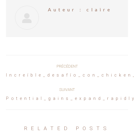
Auteur :
claire
Navigation
PRÉCÉDENT
article
Article
Increíble_desafío_con_chicken
précédent
:
SUIVANT
Article
Potential_gains_expand_rapidl
suivant
:
RELATED POSTS