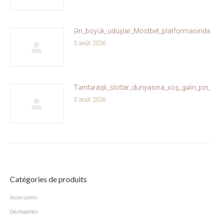
Ən_böyük_uduşlar_Mostbet_platformasında_sizi
5 août 2026
Təmtəraqlı_slotlar_dünyasına_xoş_gəlin_pin_u
5 août 2026
Catégories de produits
Accessoires
Déshabillés