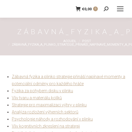
€
0,00
0
Recherche
:
ZÁBAVNÁ_FYZIKA_A_
Vous êtes ici :
ACCUEIL
POST
ZÁBAVNÁ_FYZIKA_A_PLINKO_STRATEGIE_PŘINÁŠÍ_NAPÍNAVÉ_MOMENTY_A_P
Zábavná fyzika a plinko strategie přináší napínavé momenty a
potenciální odměny pro každého hráče
Fyzika za pohybem disku v plinku
Vliv tvaru a materiálu kolíků
Strategie pro maximalizaci výhry v plinku
Analýza rozložení výherních sektorů
Psychologie náhody a rozhodování v plinku
Vliv kognitivních zkreslení na strategii