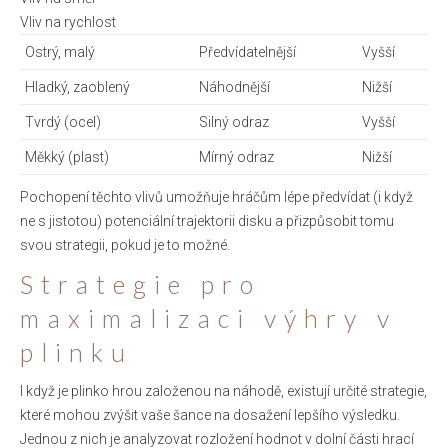
Vliv na rychlost
Ostrý, malý
Předvídatelnější
Vyšší
Hladký, zaoblený
Náhodnější
Nižší
Tvrdý (ocel)
Silný odraz
Vyšší
Měkký (plast)
Mírný odraz
Nižší
Pochopení těchto vlivů umožňuje hráčům lépe předvídat (i když
ne s jistotou) potenciální trajektorii disku a přizpůsobit tomu
svou strategii, pokud je to možné.
Strategie pro
maximalizaci výhry v
plinku
I když je plinko hrou založenou na náhodě, existují určité strategie,
které mohou zvýšit vaše šance na dosažení lepšího výsledku.
Jednou z nich je analyzovat rozložení hodnot v dolní části hrací