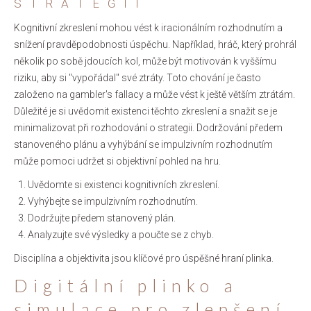
STRATEGII
Kognitivní zkreslení mohou vést k iracionálním rozhodnutím a
snížení pravděpodobnosti úspěchu. Například, hráč, který prohrál
několik po sobě jdoucích kol, může být motivován k vyššímu
riziku, aby si "vypořádal" své ztráty. Toto chování je často
založeno na gambler's fallacy a může vést k ještě větším ztrátám.
Důležité je si uvědomit existenci těchto zkreslení a snažit se je
minimalizovat při rozhodování o strategii. Dodržování předem
stanoveného plánu a vyhýbání se impulzivním rozhodnutím
může pomoci udržet si objektivní pohled na hru.
Uvědomte si existenci kognitivních zkreslení.
Vyhýbejte se impulzivním rozhodnutím.
Dodržujte předem stanovený plán.
Analyzujte své výsledky a poučte se z chyb.
Disciplína a objektivita jsou klíčové pro úspěšné hraní plinka.
Digitální plinko a
simulace pro zlepšení