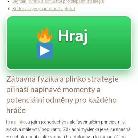
Digitální plinko a simulace pro zlepšení strategie
Budoucí vývoj a inovace v plinku
Hraj
Zábavná fyzika a plinko strategie
přináší napínavé momenty a
potenciální odměny pro každého
hráče
Hra
plinko
, s jejím jednoduchým, ale fascinujícím principem, si
získává stále větší popularitu. Základní myšlenka je velice snadná
– necháte padat disk z vrcholu hrací plochy, a ten se odráží od