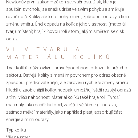
Newtonův první zákon – zákon setrvačnosti. Disk, který je
spuštěn z vrcholu, se snaží udržet ve svém pohybu a směřuje
rovně dolů. Kolíky ale tento pohyb mění, způsobují odrazy a tím i
změnu směru. Úhel dopadu na kolík a jeho vlastnosti (materiál,
tvar, umístění) hrají klíčovou roli v tom, jakým směrem se disk
odrazí.
VLIV TVARU A
MATERIÁLU KOLÍKŮ
Tvar kolíků může ovlivnit pravděpodobnost odrazu do určitého
sektoru. Ostřejší kolíky s menším povrchem pro odraz obecně
způsobují predikovatelnější, ale zároveň i rychlejší změny směru.
Hladší a zaoblenější kolíky, naopak, umožňují větší rozptyl odrazů
a tím i větší náhodnost. Materiál kolíků také hraje roli. Tvrdší
materiály, jako například ocel, zajišťují větší energii odrazu,
zatímco měkčí materiály, jako například plast, absorbují část
energie a mírní odrazy.
Typ kolíku
Vliv na směr