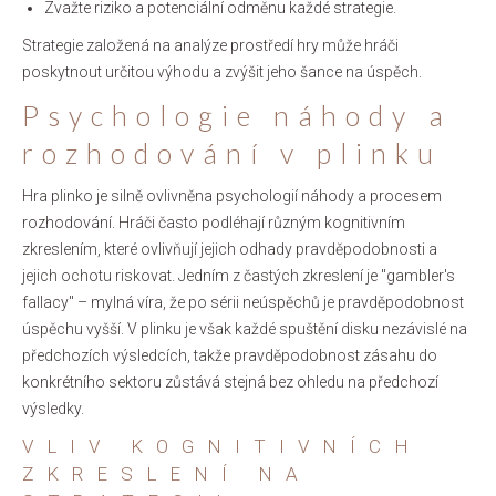
Zvažte riziko a potenciální odměnu každé strategie.
Strategie založená na analýze prostředí hry může hráči
poskytnout určitou výhodu a zvýšit jeho šance na úspěch.
Psychologie náhody a
rozhodování v plinku
Hra plinko je silně ovlivněna psychologií náhody a procesem
rozhodování. Hráči často podléhají různým kognitivním
zkreslením, které ovlivňují jejich odhady pravděpodobnosti a
jejich ochotu riskovat. Jedním z častých zkreslení je "gambler's
fallacy" – mylná víra, že po sérii neúspěchů je pravděpodobnost
úspěchu vyšší. V plinku je však každé spuštění disku nezávislé na
předchozích výsledcích, takže pravděpodobnost zásahu do
konkrétního sektoru zůstává stejná bez ohledu na předchozí
výsledky.
VLIV KOGNITIVNÍCH
ZKRESLENÍ NA