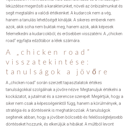
leküzdése megerősíti a karakterünket, növeli az önbizalmunkat és
segít megtalálni a valódi értékeinket. A kudarcok nem a vég,
hanem a tanulás lehetőségét kínálják. A sikeres emberek nem
azok, akik soha nem buktak meg, hanem azok, akik képesek
felemelkedni a kudarcokból, és erősebben visszatérni. A „chicken
road” egyfajta edzőtábor a lélek számára.
A „chicken road”
visszatekintése:
tanulságok a jövőre
A „chicken road” során szerzett tapasztalatok értékes
tanulságokkal szolgálnak a jövőre nézve. Megtanuljuk értékelni a
kockázatot, a jutalmat és a szerencse szerepét. Megértjük, hogy a
siker nem csak a képességeinktől függ, hanem a körülmények, a
stratégia és a döntéseink is meghatározóak. A tanulságok
segítenek abban, hogy a jövőben bölcsebb és felelősségteljesebb
döntéseket hozzunk, és elkerüljük a hibákat. A múltból levont