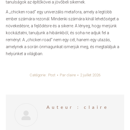
tanulságok az építőkövei a jövőbeli sikernek.
A „chicken road” egy univerzális metafora, amely a legtöbb
ember számára rezonál. Mindenki számára kínál lehetőséget a
növekedésre, a fejlődésre és a sikerre. A lényeg, hogy merjünk
kockáztatni, tanuljunk a hibáinkból, és soha ne adjuk fel a
reményt. A „chicken road” nem egy cél, hanem egy utazás,
amelynek a során önmagunkat ismerjük meg, és megtaláljuk a
helyünket a világban.
Catégorie :
Post
Par
claire
2 juillet 2026
Auteur :
claire