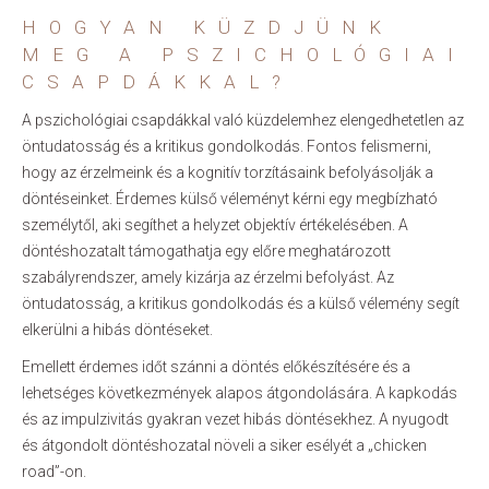
HOGYAN KÜZDJÜNK
MEG A PSZICHOLÓGIAI
CSAPDÁKKAL?
A pszichológiai csapdákkal való küzdelemhez elengedhetetlen az
öntudatosság és a kritikus gondolkodás. Fontos felismerni,
hogy az érzelmeink és a kognitív torzításaink befolyásolják a
döntéseinket. Érdemes külső véleményt kérni egy megbízható
személytől, aki segíthet a helyzet objektív értékelésében. A
döntéshozatalt támogathatja egy előre meghatározott
szabályrendszer, amely kizárja az érzelmi befolyást. Az
öntudatosság, a kritikus gondolkodás és a külső vélemény segít
elkerülni a hibás döntéseket.
Emellett érdemes időt szánni a döntés előkészítésére és a
lehetséges következmények alapos átgondolására. A kapkodás
és az impulzivitás gyakran vezet hibás döntésekhez. A nyugodt
és átgondolt döntéshozatal növeli a siker esélyét a „chicken
road”-on.