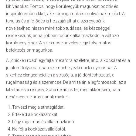
kihívásokat. Fontos, hogy körülvegyük magunkat pozitív és
inspiráló emberekkel, akik támogatnak és motiválnak minket. A
tanulás és a fejlődés is hozzájárulhat a szerencsénk
növeléséhez, hiszen minél több tudással és készséggel
rendelkezünk, annál jobban tudunk alkalmazkodni a változó
körülményekhez. A szerencse növelése egy folyamatos
befektetés önmagunkba.
A „chicken road” egyfajta metafora az életre, ahol a kockázat és a
jutalom folyamatosan szembehelyezkednek egymással. A
sikerhez elengedhetetlen a stratégia, a jó döntéshozatal, a
rugalmasság és a szerencse. De ami talán a legfontosabb, az a
kitartás és a remény. Soha ne adjuk fel, még akkor sem, ha a
nehézségek elárasztanak minket!
Tervezd meg a stratégiádat.
Értékeld a kockázatokat.
Légy rugalmas és alkalmazkodó.
Ne félj a kockázatvállalástól.