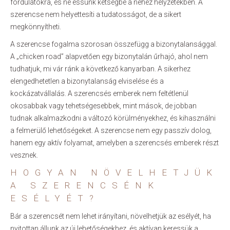
fordulatokra, és ne essünk kétségbe a nehéz helyzetekben. A
szerencse nem helyettesíti a tudatosságot, de a sikert
megkönnyítheti.
A szerencse fogalma szorosan összefügg a bizonytalansággal.
A „chicken road” alapvetően egy bizonytalán űrhajó, ahol nem
tudhatjuk, mi vár ránk a következő kanyarban. A sikerhez
elengedhetetlen a bizonytalanság elviselése és a
kockázatvállalás. A szerencsés emberek nem feltétlenül
okosabbak vagy tehetségesebbek, mint mások, de jobban
tudnak alkalmazkodni a változó körülményekhez, és kihasználni
a felmerülő lehetőségeket. A szerencse nem egy passzív dolog,
hanem egy aktív folyamat, amelyben a szerencsés emberek részt
vesznek.
HOGYAN NÖVELHETJÜK
A SZERENCSÉNK
ESÉLYÉT?
Bár a szerencsét nem lehet irányítani, növelhetjük az esélyét, ha
nyitottan állunk az új lehetőségekhez, és aktívan keressük a