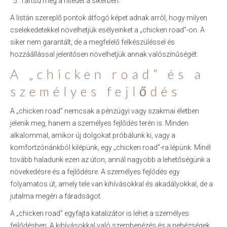
Tartsd meg a hitedet a sikerben.
A listán szereplő pontok átfogó képet adnak arról, hogy milyen
cselekedetekkel növelhetjük esélyeinket a „chicken road”-on. A
siker nem garantált, de a megfelelő felkészüléssel és
hozzáállással jelentősen növelhetjük annak valószínűségét.
A „chicken road” és a
személyes fejlődés
A „chicken road” nemcsak a pénzügyi vagy szakmai életben
jelenik meg, hanem a személyes fejlődés terén is. Minden
alkalommal, amikor új dolgokat próbálunk ki, vagy a
komfortzónánkból kilépünk, egy „chicken road”-ra lépünk. Minél
tovább haladunk ezen az úton, annál nagyobb a lehetőségünk a
növekedésre és a fejlődésre. A személyes fejlődés egy
folyamatos út, amely tele van kihívásokkal és akadályokkal, de a
jutalma megéri a fáradságot.
A „chicken road” egyfajta katalizátor is lehet a személyes
fejlődésben. A kihívásokkal való szembenézés és a nehézségek