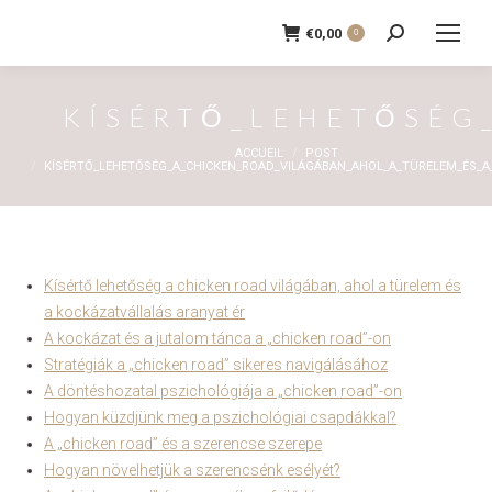
€
0,00
0
Recherche
:
KÍSÉRTŐ_LEHETŐSÉG
Vous êtes ici :
ACCUEIL
POST
KÍSÉRTŐ_LEHETŐSÉG_A_CHICKEN_ROAD_VILÁGÁBAN_AHOL_A_TÜRELEM_ÉS_
Kísértő lehetőség a chicken road világában, ahol a türelem és
a kockázatvállalás aranyat ér
A kockázat és a jutalom tánca a „chicken road”-on
Stratégiák a „chicken road” sikeres navigálásához
A döntéshozatal pszichológiája a „chicken road”-on
Hogyan küzdjünk meg a pszichológiai csapdákkal?
A „chicken road” és a szerencse szerepe
Hogyan növelhetjük a szerencsénk esélyét?