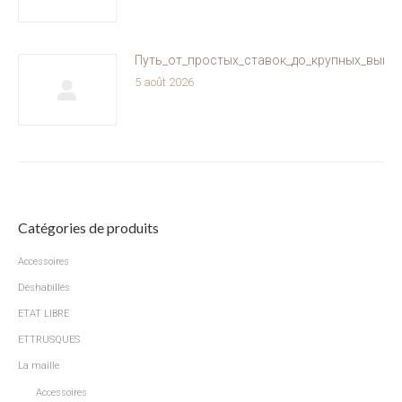
Путь_от_простых_ставок_до_крупных_выиг
5 août 2026
Catégories de produits
Accessoires
Déshabillés
ETAT LIBRE
ETTRUSQUES
La maille
Accessoires