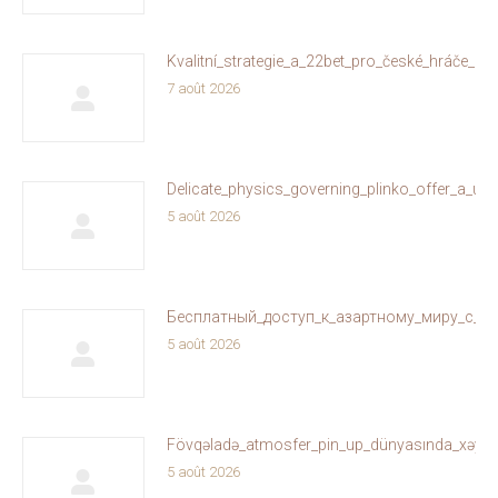
Kvalitní_strategie_a_22bet_pro_české_hráče_on
7 août 2026
Delicate_physics_governing_plinko_offer_a_un
5 août 2026
Бесплатный_доступ_к_азартному_миру_с_ol
5 août 2026
Fövqəladə_atmosfer_pin_up_dünyasında_xəyallar
5 août 2026