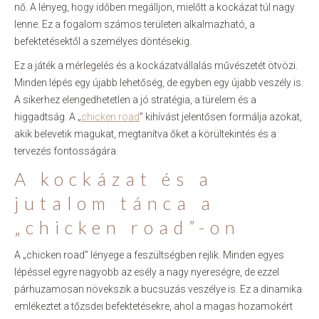
nő. A lényeg, hogy időben megálljon, mielőtt a kockázat túl nagy
lenne. Ez a fogalom számos területen alkalmazható, a
befektetésektől a személyes döntésekig.
Ez a játék a mérlegelés és a kockázatvállalás művészetét ötvözi.
Minden lépés egy újabb lehetőség, de egyben egy újabb veszély is.
A sikerhez elengedhetetlen a jó stratégia, a türelem és a
higgadtság. A „
chicken road
” kihívást jelentősen formálja azokat,
akik belevetik magukat, megtanítva őket a körültekintés és a
tervezés fontosságára.
A kockázat és a
jutalom tánca a
„chicken road”-on
A „chicken road” lényege a feszültségben rejlik. Minden egyes
lépéssel egyre nagyobb az esély a nagy nyereségre, de ezzel
párhuzamosan növekszik a bucsuzás veszélye is. Ez a dinamika
emlékeztet a tőzsdei befektetésekre, ahol a magas hozamokért