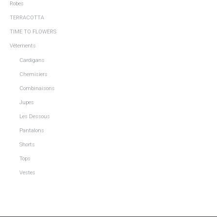
Robes
TERRACOTTA
TIME TO FLOWERS
Vêtements
Cardigans
Chemisiers
Combinaisons
Jupes
Les Dessous
Pantalons
Shorts
Tops
Vestes