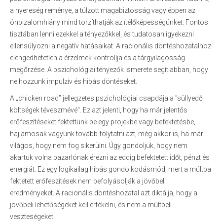
a nyereség reménye, a túlzott magabiztosság vagy éppen az
önbizalomhiány mind torzíthatják az ítélőképességünket. Fontos
tisztában lenni ezekkel a tényezőkkel, és tudatosan igyekezni
ellensúlyozni a negatív hatásaikat. A racionális döntéshozatalhoz
elengedhetetlen a érzelmek kontrollja és a tárgyilagosság
megőrzése. A pszichológiai tényezők ismerete segít abban, hogy
ne hozzunk impulzív és hibás döntéseket.
A „chicken road” jellegzetes pszichológiai csapdája a "süllyedő
költségek téveszmévé". Ez azt jelenti, hogy ha már jelentős
erőfeszítéseket fektettünk be egy projekbe vagy befektetésbe,
hajlamosak vagyunk tovább folytatni azt, még akkor is, ha már
világos, hogy nem fog sikerülni. Úgy gondoljuk, hogy nem
akartuk volna pazarlónak érezni az eddig befektetett időt, pénzt és
energiát. Ez egy logikailag hibás gondolkodásmód, mert a múltba
fektetett erőfeszítések nem befolyásolják a jövőbeli
eredményeket. A racionális döntéshozatal azt diktálja, hogy a
jövőbeli lehetőségeket kell értékelni, és nem a múltbeli
veszteségeket.