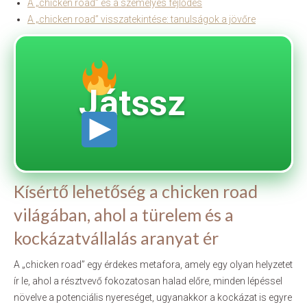
A „chicken road” és a személyes fejlődés
A „chicken road” visszatekintése: tanulságok a jövőre
Játssz
Kísértő lehetőség a chicken road
világában, ahol a türelem és a
kockázatvállalás aranyat ér
A „chicken road” egy érdekes metafora, amely egy olyan helyzetet
ír le, ahol a résztvevő fokozatosan halad előre, minden lépéssel
növelve a potenciális nyereséget, ugyanakkor a kockázat is egyre