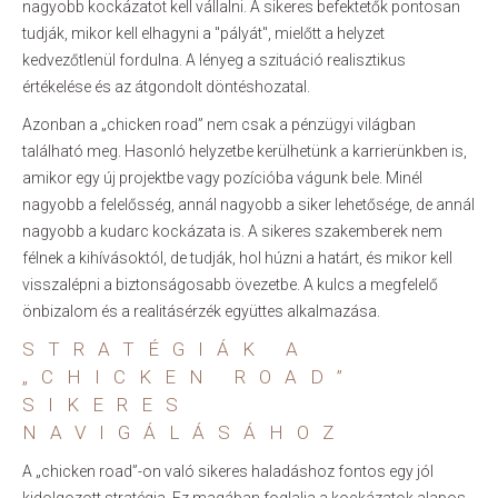
nagyobb kockázatot kell vállalni. A sikeres befektetők pontosan
tudják, mikor kell elhagyni a "pályát", mielőtt a helyzet
kedvezőtlenül fordulna. A lényeg a szituáció realisztikus
értékelése és az átgondolt döntéshozatal.
Azonban a „chicken road” nem csak a pénzügyi világban
található meg. Hasonló helyzetbe kerülhetünk a karrierünkben is,
amikor egy új projektbe vagy pozícióba vágunk bele. Minél
nagyobb a felelősség, annál nagyobb a siker lehetősége, de annál
nagyobb a kudarc kockázata is. A sikeres szakemberek nem
félnek a kihívásoktól, de tudják, hol húzni a határt, és mikor kell
visszalépni a biztonságosabb övezetbe. A kulcs a megfelelő
önbizalom és a realitásérzék együttes alkalmazása.
STRATÉGIÁK A
„CHICKEN ROAD”
SIKERES
NAVIGÁLÁSÁHOZ
A „chicken road”-on való sikeres haladáshoz fontos egy jól