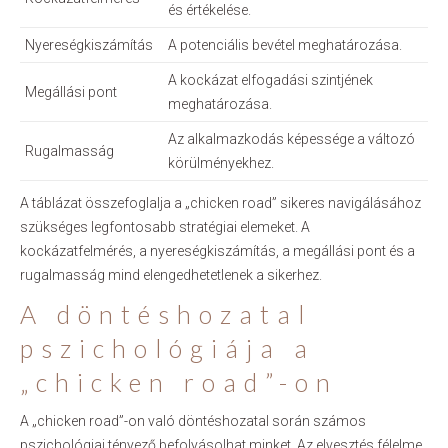
és értékelése.
Nyereségkiszámítás
A potenciális bevétel meghatározása.
A kockázat elfogadási szintjének
Megállási pont
meghatározása.
Az alkalmazkodás képessége a változó
Rugalmasság
körülményekhez.
A táblázat összefoglalja a „chicken road” sikeres navigálásához
szükséges legfontosabb stratégiai elemeket. A
kockázatfelmérés, a nyereségkiszámítás, a megállási pont és a
rugalmasság mind elengedhetetlenek a sikerhez.
A döntéshozatal
pszichológiája a
„chicken road”-on
A „chicken road”-on való döntéshozatal során számos
pszichológiai tényező befolyásolhat minket. Az elvesztés félelme,