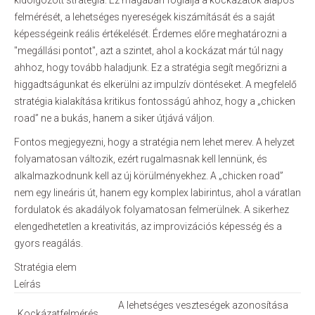
kidolgozott stratégia. Ez magában foglalja a kockázatok alapos
felmérését, a lehetséges nyereségek kiszámítását és a saját
képességeink reális értékelését. Érdemes előre meghatározni a
"megállási pontot", azt a szintet, ahol a kockázat már túl nagy
ahhoz, hogy tovább haladjunk. Ez a stratégia segít megőrizni a
higgadtságunkat és elkerülni az impulzív döntéseket. A megfelelő
stratégia kialakítása kritikus fontosságú ahhoz, hogy a „chicken
road” ne a bukás, hanem a siker útjává váljon.
Fontos megjegyezni, hogy a stratégia nem lehet merev. A helyzet
folyamatosan változik, ezért rugalmasnak kell lennünk, és
alkalmazkodnunk kell az új körülményekhez. A „chicken road”
nem egy lineáris út, hanem egy komplex labirintus, ahol a váratlan
fordulatok és akadályok folyamatosan felmerülnek. A sikerhez
elengedhetetlen a kreativitás, az improvizációs képesség és a
gyors reagálás.
Stratégia elem
Leírás
A lehetséges veszteségek azonosítása
Kockázatfelmérés