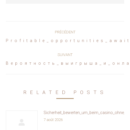
Navigation
PRÉCÉDENT
article
Article
Profitable_opportunities_awa
précédent
:
SUIVANT
Article
Вероятность_выигрыша_и_онл
suivant
:
RELATED POSTS
Sicherheit_bewerten_um_beim_casino_ohne_oa
7 août 2026