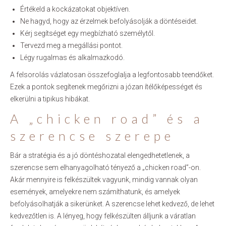
Értékeld a kockázatokat objektíven.
Ne hagyd, hogy az érzelmek befolyásolják a döntéseidet.
Kérj segítséget egy megbízható személytől.
Tervezd meg a megállási pontot.
Légy rugalmas és alkalmazkodó.
A felsorolás vázlatosan összefoglalja a legfontosabb teendőket.
Ezek a pontok segítenek megőrizni a józan ítélőképességet és
elkerülni a tipikus hibákat.
A „chicken road” és a
szerencse szerepe
Bár a stratégia és a jó döntéshozatal elengedhetetlenek, a
szerencse sem elhanyagolható tényező a „chicken road”-on.
Akár mennyire is felkészültek vagyunk, mindig vannak olyan
események, amelyekre nem számíthatunk, és amelyek
befolyásolhatják a sikerünket. A szerencse lehet kedvező, de lehet
kedvezőtlen is. A lényeg, hogy felkészülten álljunk a váratlan