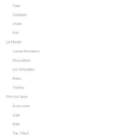
Cape
Cardigan
Châle
Pull
La Mariée
Combi-Pantalons
Deux pièces
Les Amovibles
Robes
Traînes
Prix tout doux
Accessoires
Jupe
Robe
Top / Haut