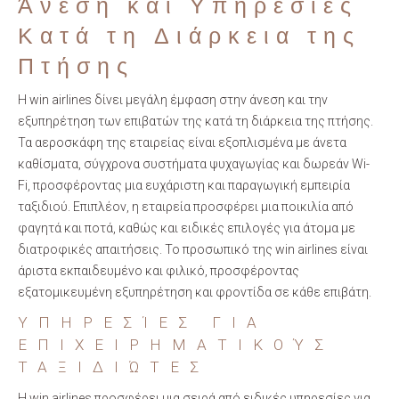
Άνεση και Υπηρεσίες
Κατά τη Διάρκεια της
Πτήσης
Η win airlines δίνει μεγάλη έμφαση στην άνεση και την
εξυπηρέτηση των επιβατών της κατά τη διάρκεια της πτήσης.
Τα αεροσκάφη της εταιρείας είναι εξοπλισμένα με άνετα
καθίσματα, σύγχρονα συστήματα ψυχαγωγίας και δωρεάν Wi-
Fi, προσφέροντας μια ευχάριστη και παραγωγική εμπειρία
ταξιδιού. Επιπλέον, η εταιρεία προσφέρει μια ποικιλία από
φαγητά και ποτά, καθώς και ειδικές επιλογές για άτομα με
διατροφικές απαιτήσεις. Το προσωπικό της win airlines είναι
άριστα εκπαιδευμένο και φιλικό, προσφέροντας
εξατομικευμένη εξυπηρέτηση και φροντίδα σε κάθε επιβάτη.
ΥΠΗΡΕΣΊΕΣ ΓΙΑ
ΕΠΙΧΕΙΡΗΜΑΤΙΚΟΎΣ
ΤΑΞΙΔΙΏΤΕΣ
Η win airlines προσφέρει μια σειρά από ειδικές υπηρεσίες για