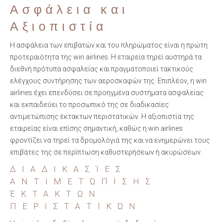
Ασφάλεια και
Αξιοπιστία
Η ασφάλεια των επιβατών και του πληρώματος είναι η πρώτη
προτεραιότητα της win airlines. Η εταιρεία τηρεί αυστηρά τα
διεθνή πρότυπα ασφαλείας και πραγματοποιεί τακτικούς
ελέγχους συντήρησης των αεροσκαφών της. Επιπλέον, η win
airlines έχει επενδύσει σε προηγμένα συστήματα ασφαλείας
και εκπαιδεύει το προσωπικό της σε διαδικασίες
αντιμετώπισης έκτακτων περιστατικών. Η αξιοπιστία της
εταιρείας είναι επίσης σημαντική, καθώς η win airlines
φροντίζει να τηρεί τα δρομολόγιά της και να ενημερώνει τους
επιβάτες της σε περίπτωση καθυστερήσεων ή ακυρώσεων.
ΔΙΑΔΙΚΑΣΊΕΣ
ΑΝΤΙΜΕΤΏΠΙΣΗΣ
ΈΚΤΑΚΤΩΝ
ΠΕΡΙΣΤΑΤΙΚΏΝ