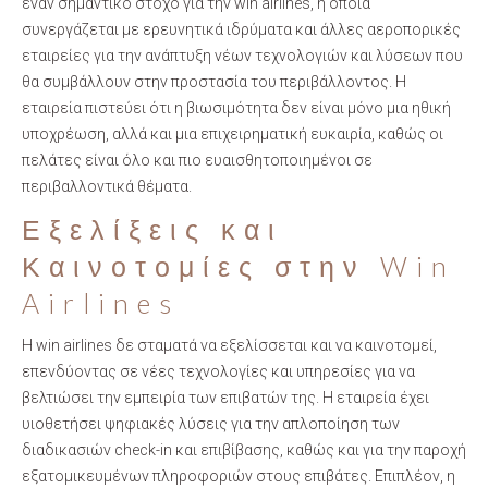
έναν σημαντικό στόχο για την win airlines, η οποία
συνεργάζεται με ερευνητικά ιδρύματα και άλλες αεροπορικές
εταιρείες για την ανάπτυξη νέων τεχνολογιών και λύσεων που
θα συμβάλλουν στην προστασία του περιβάλλοντος. Η
εταιρεία πιστεύει ότι η βιωσιμότητα δεν είναι μόνο μια ηθική
υποχρέωση, αλλά και μια επιχειρηματική ευκαιρία, καθώς οι
πελάτες είναι όλο και πιο ευαισθητοποιημένοι σε
περιβαλλοντικά θέματα.
Εξελίξεις και
Καινοτομίες στην Win
Airlines
Η win airlines δε σταματά να εξελίσσεται και να καινοτομεί,
επενδύοντας σε νέες τεχνολογίες και υπηρεσίες για να
βελτιώσει την εμπειρία των επιβατών της. Η εταιρεία έχει
υιοθετήσει ψηφιακές λύσεις για την απλοποίηση των
διαδικασιών check-in και επιβίβασης, καθώς και για την παροχή
εξατομικευμένων πληροφοριών στους επιβάτες. Επιπλέον, η