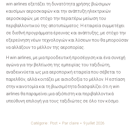
win airlines εξετάζει τη δυνατότητα χρήσης βιώσιμων
καυσίμων αεροσκαφών και την ανάπτυξη ηλεκτρικών
αεροσκαφών, με στόχο την περαιτέρω μείωση του
περιβαλλοντικού της αποτυπώματος. Η εταιρεία συμμετέχει
σε διεθνή προγράμματα έρευνας και ανάπτυξης, με στόχο την
εξερεύνηση νέων τεχνολογιών και λύσεων που θα μπορούσαν
να αλλάξουν το μέλλον της αεροπορίας.
Η win airlines, με μια προοδευτική προσέγγιση και ένα συνεχή
αγώνα για την βελτίωση της εμπειρίας του ταξιδιώτη,
αναδεικνύεται ως μια αεροπορική εταιρεία που σέβεται το
παρελθόν, αλλά κοιτάζει με αισιοδοξία το μέλλον. Η εστίαση
στην καινοτομία και τη βιωσιμότητα διασφαλίζει ότι η win
airlines θα παραμείνει μια αξιόπιστη και περιβαλλοντικά
υπεύθυνη επιλογή για τους ταξιδιώτες σε όλο τον κόσμο.
Catégorie :
Post
Par
claire
9 juillet 2026