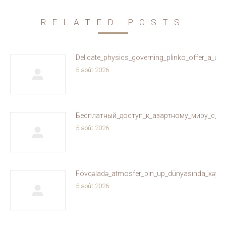
RELATED POSTS
Delicate_physics_governing_plinko_offer_a_un
5 août 2026
Бесплатный_доступ_к_азартному_миру_с_ol
5 août 2026
Fövqəladə_atmosfer_pin_up_dünyasında_xəyallar
5 août 2026