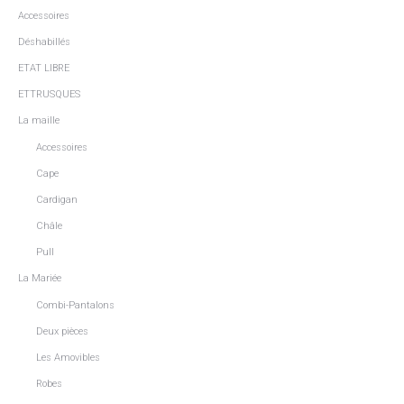
Accessoires
Déshabillés
ETAT LIBRE
ETTRUSQUES
La maille
Accessoires
Cape
Cardigan
Châle
Pull
La Mariée
Combi-Pantalons
Deux pièces
Les Amovibles
Robes