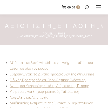
€
0,00
0
Recherche
:
ΑΞΙΌΠΙΣΤΗ_ΕΠΙΛΟΓΉ_W
Vous êtes ici :
ACCUEIL
POST
ΑΞΙΌΠΙΣΤΗ_ΕΠΙΛΟΓΉ_WIN_AIRLINES_ΓΙΑ_ΓΡΉΓΟΡΑ_ΤΑΞΊΔ
Αξιόπιστη επιλογή win airlines για γρήγορα ταξίδια και
άνεση σε όλο τον κόσμο
Εξερευνώντας το Δίκτυο Προορισμών της Win Airlines
Ειδικές Προσφορές και Προωθητικές Ενέργειες
Άνεση και Υπηρεσίες Κατά τη Διάρκεια της Πτήσης
Υπηρεσίες για Επιχειρηματικούς Ταξιδιώτες
Ασφάλεια και Αξιοπιστία
Διαδικασίες Αντιμετώπισης Έκτακτων Περιστατικών