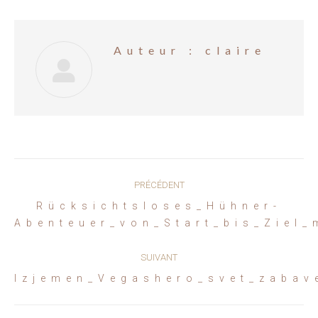
Auteur :
claire
Navigation
PRÉCÉDENT
article
Rücksichtsloses_Hühner-
Article
Abenteuer_von_Start_bis_Ziel_
précédent
:
SUIVANT
Article
Izjemen_Vegashero_svet_zabav
suivant
: