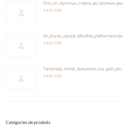
Путь_от_простых_ставок_до_крупных_выиг
5 août 2026
Ən_böyük_uduşlar_Mostbet_platformasında_sizi
5 août 2026
Təmtəraqlı_slotlar_dünyasına_xoş_gəlin_pin_u
5 août 2026
Catégories de produits