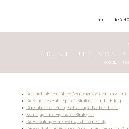
E-SH
ABENTEUER_VON_S
Vous êtes ici :
ACCUEIL
POS
Rücksichtsloses Hühner-Abenteuer von Start bis Ziel mit 
Die Kunst des Hühnerpfads: Strategien für den Erfolg
Der Einfluss der Spielgeschwindigkeit auf die Taktik
Körnerjagd und Highscore-Strategien
Die Bedeutung von Power-Ups für den Erfolg
Die Psychologie des Spiels: Warum macht es so viel Spa