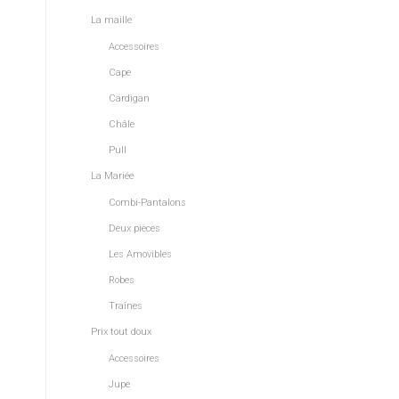
La maille
Accessoires
Cape
Cardigan
Châle
Pull
La Mariée
Combi-Pantalons
Deux pièces
Les Amovibles
Robes
Traînes
Prix tout doux
Accessoires
Jupe