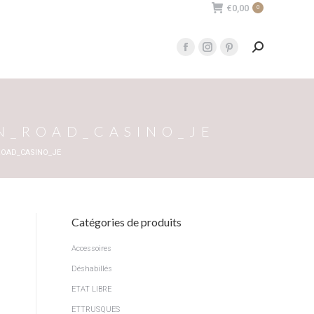
€
0,00
0
Recherche
Facebook
Instagram
Pinterest
:
page
page
page
opens
opens
opens
-
in
in
in
new
new
new
N_ROAD_CASINO_JE
window
window
window
ROAD_CASINO_JE
Catégories de produits
Accessoires
Déshabillés
ETAT LIBRE
ETTRUSQUES