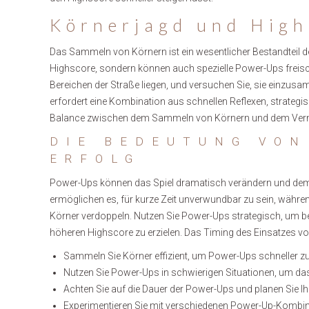
Körnerjagd und High
Das Sammeln von Körnern ist ein wesentlicher Bestandteil d
Highscore, sondern können auch spezielle Power-Ups freischal
Bereichen der Straße liegen, und versuchen Sie, sie einzusa
erfordert eine Kombination aus schnellen Reflexen, strateg
Balance zwischen dem Sammeln von Körnern und dem Verme
DIE BEDEUTUNG VON
ERFOLG
Power-Ups können das Spiel dramatisch verändern und dem S
ermöglichen es, für kurze Zeit unverwundbar zu sein, währe
Körner verdoppeln. Nutzen Sie Power-Ups strategisch, um 
höheren Highscore zu erzielen. Das Timing des Einsatzes vo
Sammeln Sie Körner effizient, um Power-Ups schneller zu
Nutzen Sie Power-Ups in schwierigen Situationen, um das
Achten Sie auf die Dauer der Power-Ups und planen Sie I
Experimentieren Sie mit verschiedenen Power-Up-Kombinat