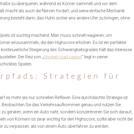
he Straße zu überqueren, während es Körner sammelt und vor dem
Spaß macht als auch die Nerven fordert, und seine einfache Mechanik
derung besteht darin, das Huhn sicher ans andere Ufer zu bringen, ohne
piels ist süchtig machend. Man muss schnell reagieren, um
örner einzusammeln, die den Highscore erhöhen. Es ist ein perfekter
e kontinuierliche Steigerung des Schwierigkeitsgrades hält das Interesse
ustellen. Der Reiz von „
chicken road casino
“ liegt in seiner
chicktes Spielen.
rpfads: Strategien für
arf es mehr als nur schnellen Reflexen. Eine durchdachte Strategie ist
en. Beobachten Sie das Verkehrsaufkommen genau und nutzen Sie
zu geraten, wenn ein Auto naht, sondern konzentrieren Sie sich darauf,
n von Körnern ist zwar wichtig für den Highscore, sollte aber nicht die
ner zu verpassen, als von einem Auto überfahren zu werden.