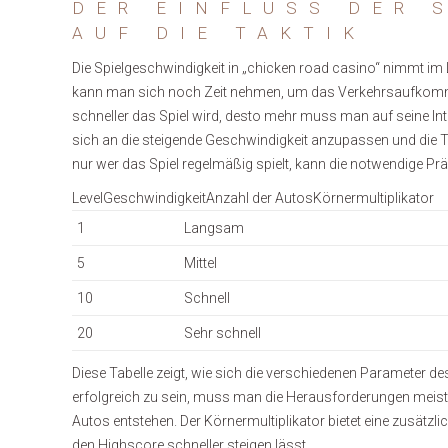
DER EINFLUSS DER 
AUF DIE TAKTIK
Die Spielgeschwindigkeit in „chicken road casino“ nimmt im 
kann man sich noch Zeit nehmen, um das Verkehrsaufkommen
schneller das Spiel wird, desto mehr muss man auf seine Int
sich an die steigende Geschwindigkeit anzupassen und die 
nur wer das Spiel regelmäßig spielt, kann die notwendige Pr
LevelGeschwindigkeitAnzahl der AutosKörnermultiplikator
1
Langsam
5
Mittel
10
Schnell
20
Sehr schnell
Diese Tabelle zeigt, wie sich die verschiedenen Parameter de
erfolgreich zu sein, muss man die Herausforderungen meiste
Autos entstehen. Der Körnermultiplikator bietet eine zusätz
den Highscore schneller steigen lässt.