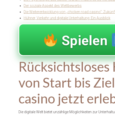
Der soziale Aspekt des Wettbewerbs
Die Weiterentwicklung von „chicken road casino“: Zukünf
Hühner, Verkehr und digitale Unterhaltung: Ein Ausblick
Spielen
Rücksichtsloses
von Start bis Zie
casino jetzt erle
Die digitale Welt bietet unzählige Möglichkeiten zur Unterhal