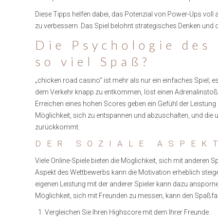
Diese Tipps helfen dabei, das Potenzial von Power-Ups vol
zu verbessern. Das Spiel belohnt strategisches Denken und d
Die Psychologie des
so viel Spaß?
„chicken road casino“ ist mehr als nur ein einfaches Spiel; 
dem Verkehr knapp zu entkommen, löst einen Adrenalinsto
Erreichen eines hohen Scores geben ein Gefühl der Leistung u
Möglichkeit, sich zu entspannen und abzuschalten, und die
zurückkommt.
DER SOZIALE ASPEK
Viele Online-Spiele bieten die Möglichkeit, sich mit andere
Aspekt des Wettbewerbs kann die Motivation erheblich steig
eigenen Leistung mit der anderer Spieler kann dazu ansporn
Möglichkeit, sich mit Freunden zu messen, kann den Spaßfak
Vergleichen Sie Ihren Highscore mit dem Ihrer Freunde.